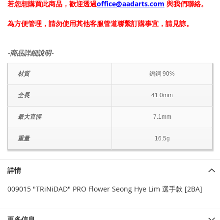
若您想購買此商品，歡迎透過
office@aadarts.com
與我們聯絡。
為方便管理，請勿使用其他客服管道聯繫訂購事宜，請見諒。
-商品詳細說明-
材質
鎢鋼 90%
全長
41.0mm
最大直徑
7.1mm
重量
16.5g
詳情
009015 "TRiNiDAD" PRO Flower Seong Hye Lim 選手款 [2BA]
更多信息