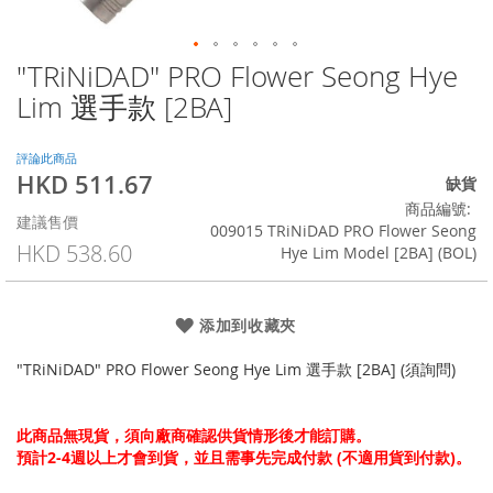
"TRiNiDAD" PRO Flower Seong Hye
Skip
to
Lim 選手款 [2BA]
the
beginning
of
評論此商品
HKD 511.67
the
特
缺貨
images
殊
商品編號
建議售價
gallery
價
009015 TRiNiDAD PRO Flower Seong
格
HKD 538.60
Hye Lim Model [2BA] (BOL)
添加到收藏夾
"TRiNiDAD" PRO Flower Seong Hye Lim 選手款 [2BA] (須詢問)
此商品無現貨，須向廠商確認供貨情形後才能訂購。
預計2-4週以上才會到貨，並且需事先完成付款 (不適用貨到付款)。