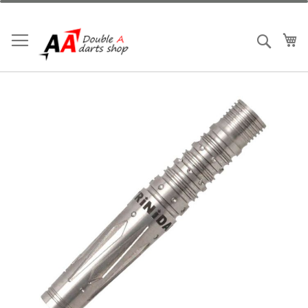
跳
到
內
我
搜索
容
Skip
to
the
end
of
the
images
gallery