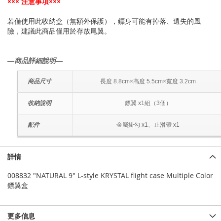
××× 注意事項×××
若僅使用此收納盒（無額外保護），鏢身可能有掉落、遺失的風
險，建議此商品僅用於存放尾翼。
―商品詳細說明―
商品尺寸
長度 8.8cm×高度 5.5cm×寬度 3.2cm
收納說明
鏢翼 x1組（3個）
配件
金屬掛勾 x1、止滑帶 x1
詳情
008832 "NATURAL 9" L-style KRYSTAL flight case Multiple Color
鏢翼盒
更多信息