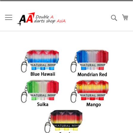
跳
到
內
我
搜索
容
Skip
to
the
end
of
the
images
gallery