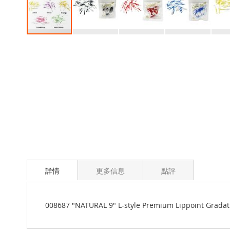
Skip
to
the
beginning
of
the
images
gallery
詳情
更多信息
點評
008687 "NATURAL 9" L-style Premium Lippoint Grada