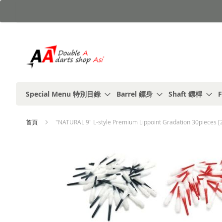
跳
到
內
容
Special Menu 特別目錄
Barrel 鏢身
Shaft 鏢桿
F
首頁
"NATURAL 9" L-style Premium Lippoint Gradation 30pieces
Skip
to
the
end
of
the
images
gallery