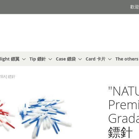
歡迎光
light 鏢翼
Tip 鏢針
Case 鏢袋
Card 卡片
The other
 [2BA] 鏢針
"NATU
Premi
Grada
鏢針