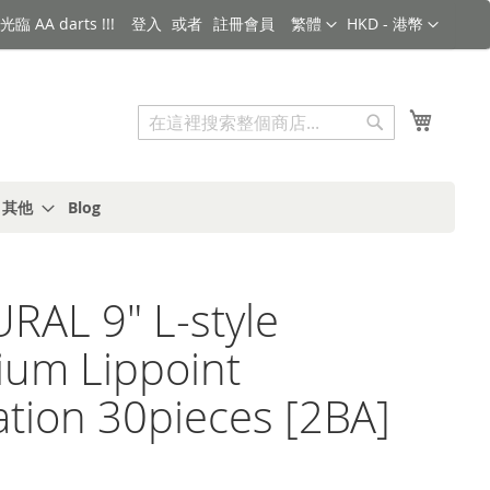
語言
金額
臨 AA darts !!!
登入
註冊會員
繁體
HKD - 港幣
搜索
我的購
搜
索
s 其他
Blog
RAL 9" L-style
um Lippoint
tion 30pieces [2BA]