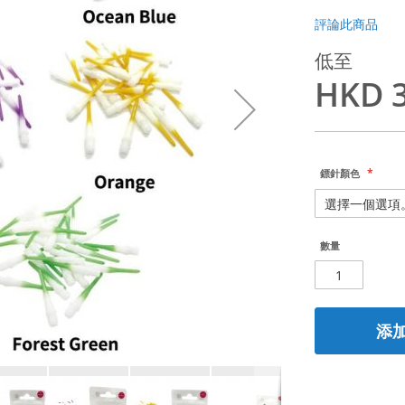
評論此商品
低至
HKD 3
鏢針顏色
數量
添