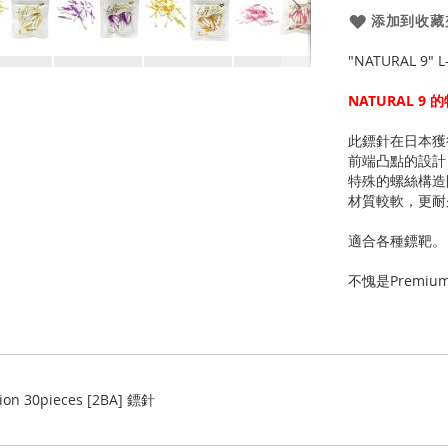
添加到收藏
"NATURAL 9" L
NATURAL 9 
此鏢針在日本獲
前端凸點的設計
特殊的螺絲構造
材質較軟，更耐
適合各種鏢靶。
不愧是Premiu
tion 30pieces [2BA] 鏢針