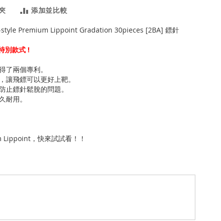
夾
添加並比較
-style Premium Lippoint Gradation 30pieces [2BA] 鏢針
的特別款式 !
得了兩個專利。
，讓飛鏢可以更好上靶。
防止鏢針鬆脫的問題。
久耐用。
m Lippoint，快來試試看！！