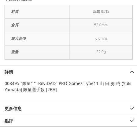
材質
鎢鋼 95%
全長
52.0mm
最大直徑
6.6mm
重量
22.0g
詳情
008495 "限量" "TRiNiDAD" PRO Gomez Type11 山 田 勇 樹 (Yuki
Yamada) 限量選手款 [2BA]
更多信息
點評