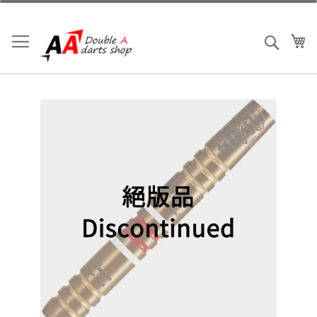
跳
到
內
我
搜索
容
Skip
to
the
end
of
the
images
gallery