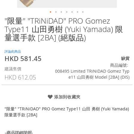
"限量" "TRiNiDAD" PRO Gomez
Skip
to
Type11 山田勇樹 (Yuki Yamada) 限
the
量選手款 [2BA] (絕版品)
beginning
of
the
評論此商品
images
HKD 581.45
特
缺貨
gallery
殊
商品編號
建議售價
價
008495 Limited TRiNiDAD Gomez Typ
格
HKD 612.05
e11 山田勇樹 Model [2BA] (DIS)
添加到收藏夾
"限量" "TRiNiDAD" PRO Gomez Type11 山田 勇樹 (Yuki Yamada)
限量選手款 [2BA]
-商品詳細說明-