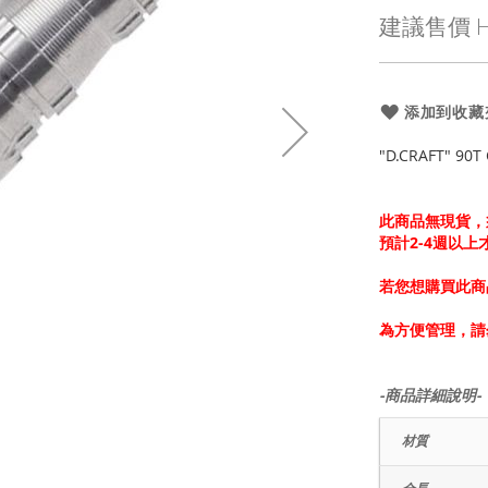
殊
建議售價
H
價
格
添加到收藏
"D.CRAFT" 90
此商品無現貨，
預計2-4週以
若您想購買此商
為方便管理，請
-商品詳細說明-
材質