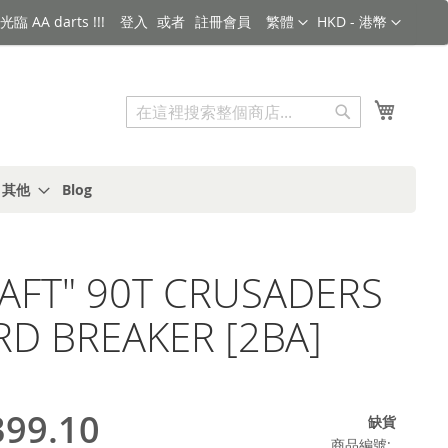
語言
金額
臨 AA darts !!!
登入
註冊會員
繁體
HKD - 港幣
搜索
我的購
搜
索
s 其他
Blog
RAFT" 90T CRUSADERS
D BREAKER [2BA]
99.10
缺貨
商品編號