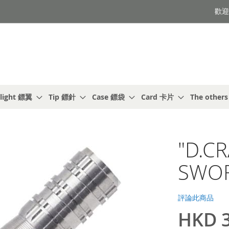
歡迎光
light 鏢翼
Tip 鏢針
Case 鏢袋
Card 卡片
The other
"D.C
SWOR
評論此商品
HKD 3
特