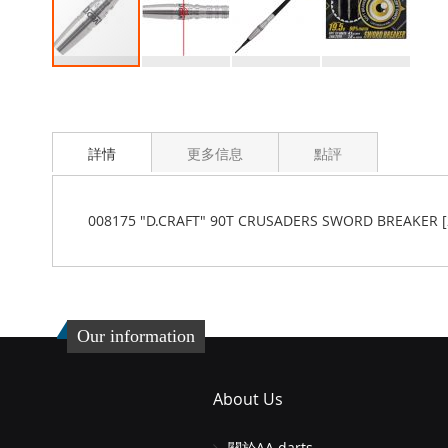
Skip
to
the
beginning
詳情
更多信息
點評
of
the
images
gallery
008175 "D.CRAFT" 90T CRUSADERS SWORD BREAKER [
Our information
About Us
關於AA darts