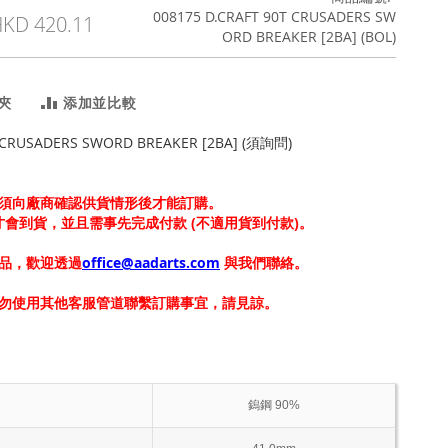
008175 D.CRAFT 90T CRUSADERS SW
KD 420.11
ORD BREAKER [2BA] (BOL)
夾
添加並比較
T CRUSADERS SWORD BREAKER [2BA] (須詢問)
須向廠商確認供貨情形後才能訂購。
上才會到貨，並且需事先完成付款 (不適用貨到付款)。
品，歡迎透過
office@aadarts.com
與我們聯絡。
勿使用其他客服管道聯繫訂購事宜，請見諒。
鎢鋼 90%