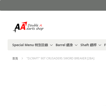
跳
到
內
容
Special Menu 特別目錄
Barrel 鏢身
Shaft 鏢桿
F
首頁
"D.CRAFT" 90T CRUSADERS SWORD BREAKER [2BA]
Skip
to
the
end
of
the
images
gallery