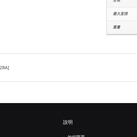
全長
最大直徑
重量
2BA]
說明
如何購買