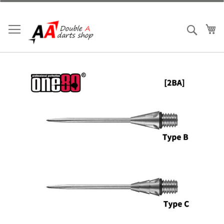
跳
到
內
我
搜索
容
Skip
to
the
end
of
the
images
gallery