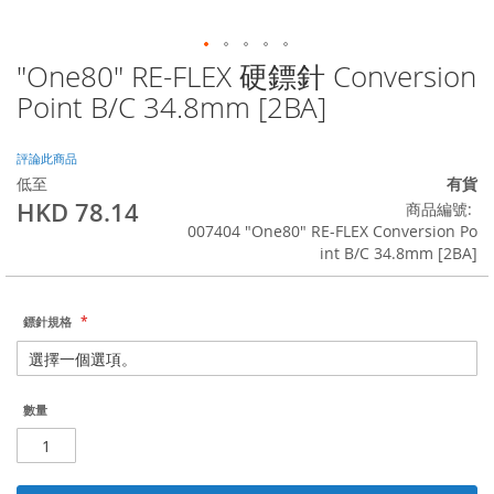
"One80" RE-FLEX 硬鏢針 Conversion
Skip
to
Point B/C 34.8mm [2BA]
the
beginning
of
評論此商品
the
低至
有貨
images
HKD 78.14
商品編號
gallery
007404 "One80" RE-FLEX Conversion Po
int B/C 34.8mm [2BA]
鏢針規格
數量