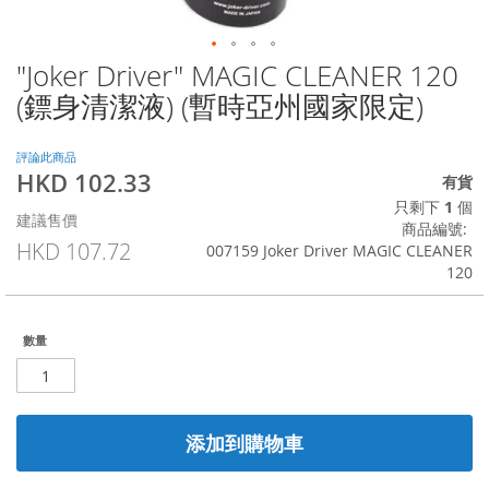
"Joker Driver" MAGIC CLEANER 120
Skip
to
(鏢身清潔液) (暫時亞州國家限定)
the
beginning
of
評論此商品
HKD 102.33
the
特
有貨
images
殊
只剩下
1
個
建議售價
gallery
價
商品編號
格
HKD 107.72
007159 Joker Driver MAGIC CLEANER
120
數量
添加到購物車