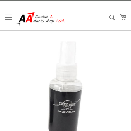
跳
到
內
我
搜索
容
Skip
to
the
end
of
the
images
gallery