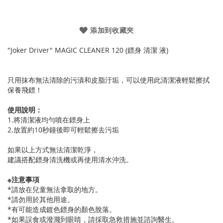
添加到收藏夾
"Joker Driver" MAGIC CLEANER 120 (鏢身 清潔 液)
只用抹布無法清除的污漬和皮脂汙垢，可以使用此清潔液輕鬆擦拭
保養飛鏢！
使用說明：
1.將清潔液均勻噴在鏢身上
2.放置約10秒鐘後即可輕鬆擦去污垢
如果以上方式無法清潔乾淨，
建議搭配鏢身清洗機或再使用清水沖洗。
※注意事項
*請放在兒童無法拿取的地方。
*請勿用於其他用途。
*有可能造成鍍色鏢身的顏色脫落。
*如果誤食或潑濺到眼睛，請採取急救措施並諮詢醫生。