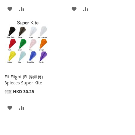
添
添
添
添
加
加
加
加
到
並
到
並
收
比
收
比
藏
較
藏
較
夾
夾
Fit Flight (Fit厚鏢翼)
3pieces Super Kite
HKD 30.25
低至
添
添
加
加
到
並