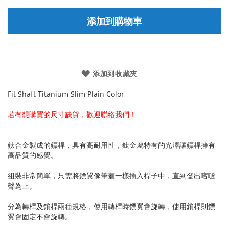
添加到購物車
添加到收藏夾
Fit Shaft Titanium Slim Plain Color
若有想購買的尺寸缺貨，歡迎聯絡我們！
鈦合金製成的鏢桿，具有高耐用性，鈦金屬特有的光澤讓鏢桿擁有
高品質的感覺。
組裝非常簡單，只需將鏢翼像筆蓋一樣插入桿子中，直到發出喀噠
聲為止。
分為轉桿及鎖桿兩種規格，使用轉桿時鏢翼會旋轉，使用鎖桿則鏢
翼會固定不會旋轉。