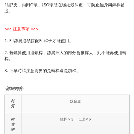
1組3支，內附O環，將O環裝在螺紋最深處，可防止鏢身與鏢桿鬆
脫。
××× 注意事項 ×××
1. Fit鏢翼必須搭配Fit桿子才能使用。
2. 若鏢翼使用過鎖桿，鏢翼插入的部分會被撐大，則不能再使用轉
桿。
3. 下單時請注意需要的是轉桿還是鎖桿。
-詳細內容-
材
鈦合金
質
內
鏢桿 × 3 ， O環 × 6
容
物