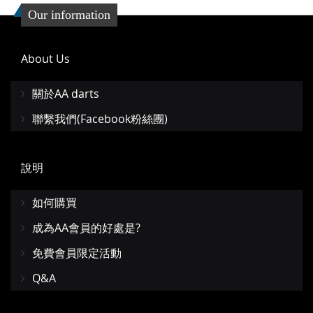
收
比
Our information
藏
較
夾
About Us
關於AA darts
聯繫我們(Facebook粉絲團)
說明
如何購買
成為AA會員的好處是?
免費會員限定活動
Q&A