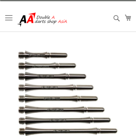
跳
到
內
我
搜索
容
Skip
to
the
end
of
the
images
gallery