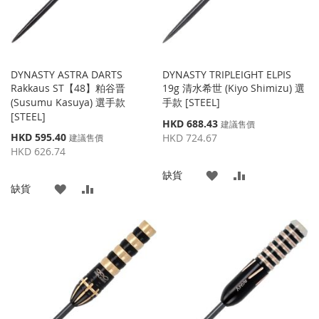
DYNASTY ASTRA DARTS
DYNASTY TRIPLEIGHT ELPIS
Rakkaus ST【48】粕谷晋
19g 清水希世 (Kiyo Shimizu) 選
(Susumu Kasuya) 選手款
手款 [STEEL]
[STEEL]
特
HKD 688.43
建議售價
殊
特
HKD 595.40
HKD 724.67
建議售價
價
殊
HKD 626.74
格
價
添
添
缺貨
格
添
添
缺貨
加
加
加
加
到
並
到
並
收
比
收
比
藏
較
藏
較
夾
夾