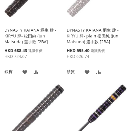
DYNASTY KATANA 桐生 肆 -
DYNASTY KATANA 桐生 肆 -
KIRYU 肆- 松田純 (Jun
KIRYU 肆- plain 松田純 (Jun
Matsuda) 選手款 [2BA]
Matsuda) 選手款 [2BA]
特
特
HKD 688.43
HKD 595.40
建議售價
建議售價
殊
殊
HKD 724.67
HKD 626.74
價
價
格
格
添
添
添
添
缺貨
缺貨
加
加
加
加
到
並
到
並
收
比
收
比
藏
較
藏
較
夾
夾