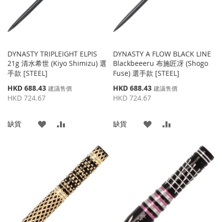
DYNASTY TRIPLEIGHT ELPIS
DYNASTY A FLOW BLACK LINE
21g 清水希世 (Kiyo Shimizu) 選
Blackbeeeru 布施匠冴 (Shogo
手款 [STEEL]
Fuse) 選手款 [STEEL]
特
特
HKD 688.43
HKD 688.43
建議售價
建議售價
殊
殊
HKD 724.67
HKD 724.67
價
價
格
格
添
添
添
添
缺貨
缺貨
加
加
加
加
到
並
到
並
收
比
收
比
藏
較
藏
較
夾
夾