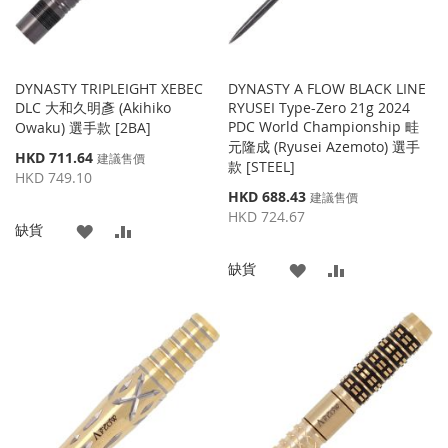
DYNASTY TRIPLEIGHT XEBEC
DYNASTY A FLOW BLACK LINE
DLC 大和久明彥 (Akihiko
RYUSEI Type-Zero 21g 2024
PDC World Championship 畦
Owaku) 選手款 [2BA]
元隆成 (Ryusei Azemoto) 選手
特
HKD 711.64
建議售價
款 [STEEL]
殊
HKD 749.10
價
特
HKD 688.43
建議售價
格
殊
HKD 724.67
添
添
缺貨
價
格
加
加
添
添
缺貨
到
並
加
加
收
比
到
並
藏
較
收
比
夾
藏
較
夾