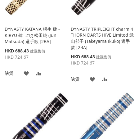
DYNASTY KATANA 桐生 肆 -
DYNASTY TRIPLEIGHT charm 4
THORN DARTS HIVE Limited 武
KIRYU 肆- 21g 松田純 (Jun
山郁子 (Takeyama Ikuko) 選手
Matsuda) 選手款 [2BA]
款 [2BA]
特
HKD 688.43
建議售價
殊
特
HKD 688.43
HKD 724.67
建議售價
價
殊
HKD 724.67
格
價
添
添
缺貨
格
添
添
缺貨
加
加
加
加
到
並
到
並
收
比
收
比
藏
較
藏
較
夾
夾