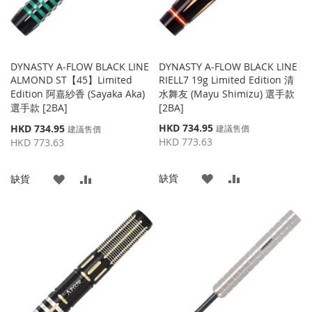
DYNASTY A-FLOW BLACK LINE
DYNASTY A-FLOW BLACK LINE
ALMOND ST【45】Limited
RIELL7 19g Limited Edition 清
Edition 阿嘉紗香 (Sayaka Aka)
水舞友 (Mayu Shimizu) 選手款
選手款 [2BA]
[2BA]
特
特
HKD 734.95
HKD 734.95
建議售價
建議售價
殊
殊
HKD 773.63
HKD 773.63
價
價
格
格
添
添
缺貨
添
添
缺貨
加
加
加
加
到
並
到
並
收
比
收
比
藏
較
藏
較
夾
夾