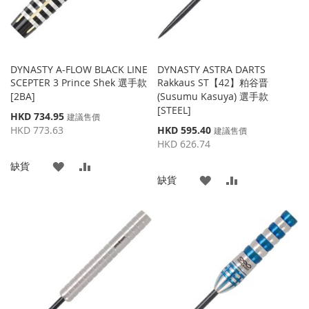
DYNASTY A-FLOW BLACK LINE
DYNASTY ASTRA DARTS
SCEPTER 3 Prince Shek 選手款
Rakkaus ST【42】粕谷晋
[2BA]
(Susumu Kasuya) 選手款
[STEEL]
特
HKD 734.95
建議售價
殊
特
HKD 773.63
HKD 595.40
建議售價
價
殊
HKD 626.74
格
價
添
添
缺貨
格
添
添
缺貨
加
加
加
加
到
並
到
並
收
比
收
比
藏
較
藏
較
夾
夾