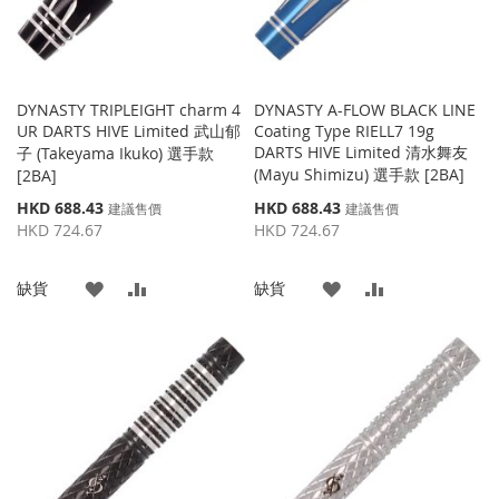
DYNASTY TRIPLEIGHT charm 4
DYNASTY A-FLOW BLACK LINE
UR DARTS HIVE Limited 武山郁
Coating Type RIELL7 19g
DARTS HIVE Limited 清水舞友
子 (Takeyama Ikuko) 選手款
(Mayu Shimizu) 選手款 [2BA]
[2BA]
特
特
HKD 688.43
HKD 688.43
建議售價
建議售價
殊
殊
HKD 724.67
HKD 724.67
價
價
格
格
添
添
添
添
缺貨
缺貨
加
加
加
加
到
並
到
並
收
比
收
比
藏
較
藏
較
夾
夾