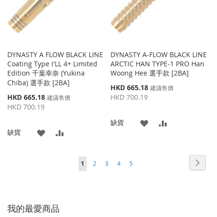
DYNASTY A FLOW BLACK LINE
DYNASTY A-FLOW BLACK LINE
Coating Type I'LL 4+ Limited
ARCTIC HAN TYPE-1 PRO Han
Edition 千葉幸奈 (Yukina
Woong Hee 選手款 [2BA]
Chiba) 選手款 [2BA]
特
HKD 665.18
建議售價
殊
特
HKD 665.18
HKD 700.19
建議售價
價
殊
HKD 700.19
格
價
添
添
缺貨
格
添
添
缺貨
加
加
加
加
到
並
頁面
頁面
頁面
頁面
頁面
頁面
您當前正在閱讀頁
下
1
2
3
4
5
到
並
收
比
一
收
比
藏
較
個
藏
較
夾
我的最愛商品
夾