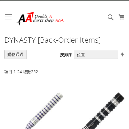
跳
到
內
我
搜索
容
DYNASTY [Back-Order Items]
設
購物通過
按排序
置
降
序
項目
1
-
24
總數
252