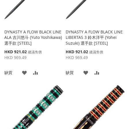
DYNASTY A FLOW BLACK LINE
DYNASTY A FLOW BLACK LINE
ALA 吉川悠斗 (Yuto Yoshikawa)
LIBERTAS 3 鈴木洋平 (Yohei
選手款 [STEEL]
Suzuki) 選手款 [STEEL]
特
特
HKD 921.02
HKD 921.02
建議售價
建議售價
殊
殊
HKD 969.49
HKD 969.49
價
價
格
格
添
添
添
添
缺貨
缺貨
加
加
加
加
到
並
到
並
收
比
收
比
藏
較
藏
較
夾
夾