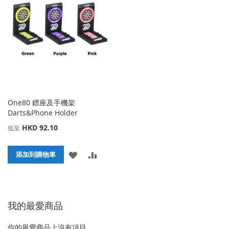
藏
較
收
比
夾
藏
較
夾
One80 鏢座及手機架
Darts&Phone Holder
HKD 92.10
低至
添
添
添加到購物車
加
加
到
並
我的最愛商品
收
比
藏
較
你的最愛商品上沒有項目。