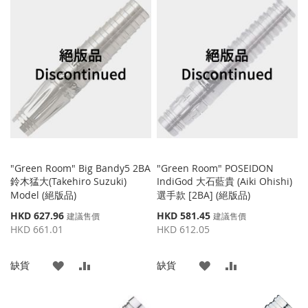
到
並
到
並
收
比
收
比
藏
較
藏
較
夾
夾
"Green Room" Big Bandy5 2BA
"Green Room" POSEIDON
鈴木猛大(Takehiro Suzuki)
IndiGod 大石藍貴 (Aiki Ohishi)
Model (絕版品)
選手款 [2BA] (絕版品)
特
特
HKD 627.96
HKD 581.45
建議售價
建議售價
殊
殊
HKD 661.01
HKD 612.05
價
價
格
格
添
添
添
添
缺貨
缺貨
加
加
加
加