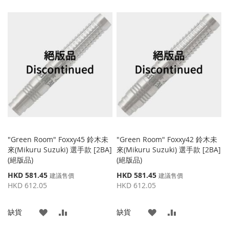
加
加
加
加
到
並
到
並
收
比
收
比
藏
較
藏
較
夾
夾
"Green Room" Foxxy45 鈴木未
"Green Room" Foxxy42 鈴木未
來(Mikuru Suzuki) 選手款 [2BA]
來(Mikuru Suzuki) 選手款 [2BA]
(絕版品)
(絕版品)
特
特
HKD 581.45
HKD 581.45
建議售價
建議售價
殊
殊
HKD 612.05
HKD 612.05
價
價
格
格
添
添
添
添
缺貨
缺貨