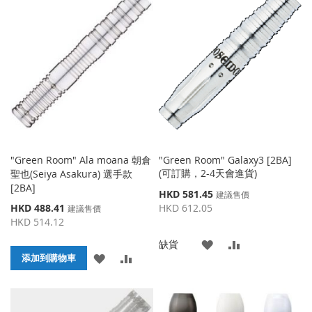
到
並
到
並
收
比
收
比
藏
較
藏
較
夾
夾
"Green Room" Ala moana 朝倉
"Green Room" Galaxy3 [2BA]
(可訂購，2-4天會進貨)
聖也(Seiya Asakura) 選手款
[2BA]
特
HKD 581.45
建議售價
殊
特
HKD 488.41
HKD 612.05
建議售價
價
殊
HKD 514.12
格
價
添
添
缺貨
格
添
添
添加到購物車
加
加
加
加
到
並
到
並