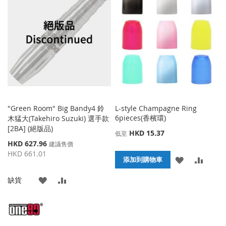
收
比
收
比
藏
較
藏
較
夾
夾
"Green Room" Big Bandy4 鈴
L-style Champagne Ring
6pieces(香檳環)
木猛大(Takehiro Suzuki) 選手款
[2BA] (絕版品)
HKD 15.37
低至
特
HKD 627.96
建議售價
殊
HKD 661.01
添
添
添加到購物車
價
格
加
加
添
添
缺貨
到
並
加
加
收
比
到
並