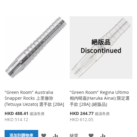
"Green Room" Australia
"Green Room" Regina Ultimo
Snapper Rocks 上里徹弥
相内晴嘉(Haruka Ainai) 限定選
(Tetsuya Uezato) 選手款 [2BA]
手款 [2BA] (絕版品)
特
特
HKD 488.41
HKD 244.77
建議售價
建議售價
殊
殊
HKD 514.12
HKD 612.05
價
價
格
格
添
添
添
添
缺貨
添加到購物車