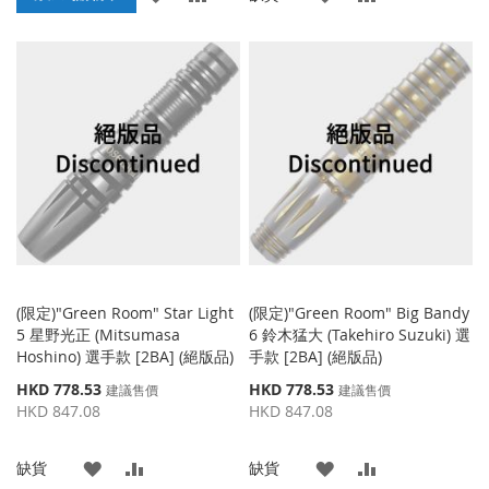
加
加
加
加
到
並
到
並
收
比
收
比
藏
較
藏
較
夾
夾
(限定)"Green Room" Star Light
(限定)"Green Room" Big Bandy
5 星野光正 (Mitsumasa
6 鈴木猛大 (Takehiro Suzuki) 選
Hoshino) 選手款 [2BA] (絕版品)
手款 [2BA] (絕版品)
特
特
HKD 778.53
HKD 778.53
建議售價
建議售價
殊
殊
HKD 847.08
HKD 847.08
價
價
格
格
添
添
添
添
缺貨
缺貨