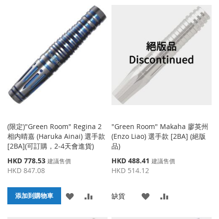
加
加
加
加
到
並
到
並
收
比
收
比
藏
較
藏
較
夾
夾
(限定)"Green Room" Regina 2
"Green Room" Makaha 廖英州
相内晴嘉 (Haruka Ainai) 選手款
(Enzo Liao) 選手款 [2BA] (絕版
[2BA](可訂購，2-4天會進貨)
品)
特
特
HKD 778.53
HKD 488.41
建議售價
建議售價
殊
殊
HKD 847.08
HKD 514.12
價
價
格
格
添
添
添
添
缺貨
添加到購物車
加
加
加
加