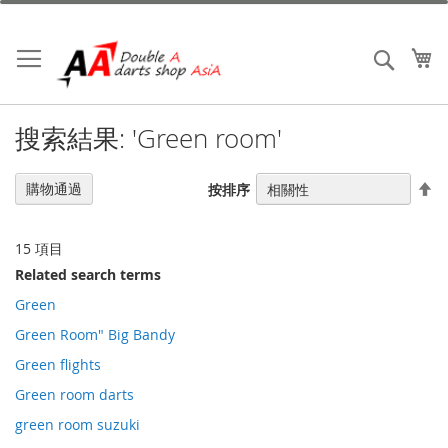
跳
到
內
我
搜索
容
搜索結果: 'Green room'
設
購物通過
按排序
置
降
序
15
項目
Related search terms
Green
Green Room" Big Bandy
Green flights
Green room darts
green room suzuki