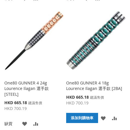
加
加
加
加
到
並
到
並
收
比
收
比
藏
較
藏
較
夾
夾
One80 GUNNER 4 24g
One80 GUNNER 4 18g
Lourence Ilagan 選手款
Lourence Ilagan 選手款 [2BA]
[STEEL]
特
HKD 665.18
建議售價
殊
特
HKD 665.18
HKD 700.19
建議售價
價
殊
HKD 700.19
格
價
添
添
格
添加到購物車
添
添
缺貨
加
加