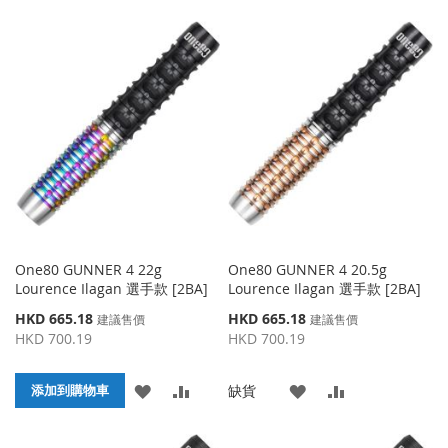
加
加
到
並
到
並
收
比
收
比
藏
較
藏
較
夾
夾
One80 GUNNER 4 22g
One80 GUNNER 4 20.5g
Lourence Ilagan 選手款 [2BA]
Lourence Ilagan 選手款 [2BA]
特
特
HKD 665.18
HKD 665.18
建議售價
建議售價
殊
殊
HKD 700.19
HKD 700.19
價
價
格
格
添
添
添
添
缺貨
添加到購物車
加
加
加
加