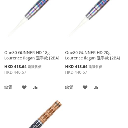
藏
較
藏
較
夾
夾
One80 GUNNER HD 18g
One80 GUNNER HD 20g
Lourence Ilagan 選手款 [2BA]
Lourence Ilagan 選手款 [2BA]
特
特
HKD 418.64
HKD 418.64
建議售價
建議售價
殊
殊
HKD 440.67
HKD 440.67
價
價
格
格
添
添
添
添
缺貨
缺貨
加
加
加
加
到
並
到
並
收
比
收
比
藏
較
藏
較