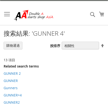
跳
到
內
我
搜索
容
搜索結果: 'GUNNER 4'
設
購物通過
按排序
置
降
序
13
項目
Related search terms
GUNNER 2
GUNNER
Gunners
GUNNER+4
GUNNER2