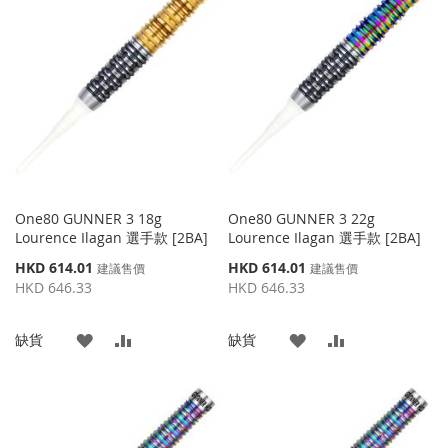
收
比
收
比
藏
較
藏
較
夾
夾
One80 GUNNER 3 18g
One80 GUNNER 3 22g
Lourence Ilagan 選手款 [2BA]
Lourence Ilagan 選手款 [2BA]
特
特
HKD 614.01
HKD 614.01
建議售價
建議售價
殊
殊
HKD 646.33
HKD 646.33
價
價
格
格
添
添
添
添
缺貨
缺貨
加
加
加
加
到
並
到
並
收
比
收
比