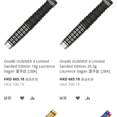
到
並
到
並
收
比
收
比
藏
較
藏
較
夾
夾
One80 GUNNER 4 Limited
One80 GUNNER 4 Limited
Sanded Edition 18g Lourence
Sanded Edition 20.5g
Ilagan 選手款 [2BA]
Lourence Ilagan 選手款 [2BA]
特
特
HKD 665.18
HKD 665.18
建議售價
建議售價
殊
殊
HKD 700.19
HKD 700.19
價
價
格
格
添
添
添
添
缺貨
缺貨
加
加
加
加
到
並
到
並