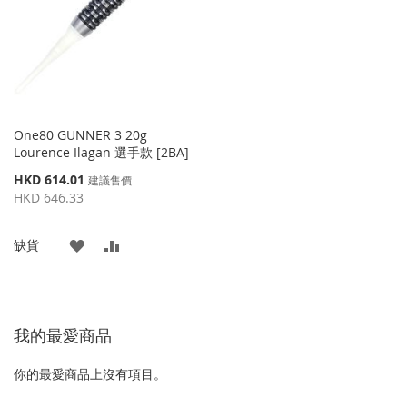
夾
夾
One80 GUNNER 3 20g
Lourence Ilagan 選手款 [2BA]
特
HKD 614.01
建議售價
殊
HKD 646.33
價
格
添
添
缺貨
加
加
到
並
我的最愛商品
收
比
藏
較
你的最愛商品上沒有項目。
夾