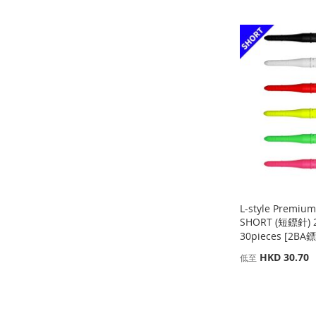
添
添
添
加
添
加
添
加
添
加
添
到
加
到
加
到
加
到
加
收
並
收
並
收
並
收
並
藏
比
藏
比
藏
比
藏
比
夾
較
夾
較
夾
較
夾
較
L-style Premium
SHORT (短鏢針) 
30pieces [2BA
HKD 30.70
低至
添加到購物車
添加到購物車
添加到購物車
添加到購物車
添
添
添
添