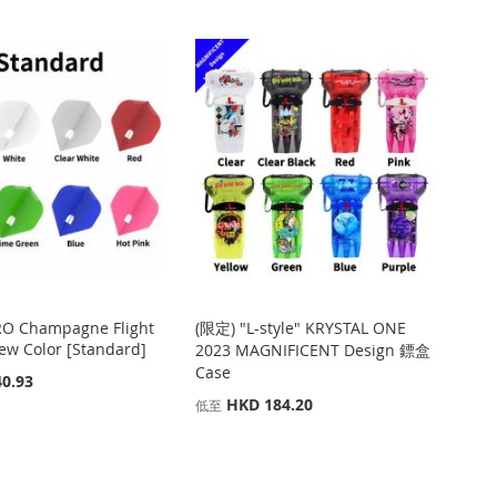
PRO Champagne Flight
(限定) "L-style" KRYSTAL ONE
ew Color [Standard]
2023 MAGNIFICENT Design 鏢盒
Case
0.93
HKD 184.20
低至