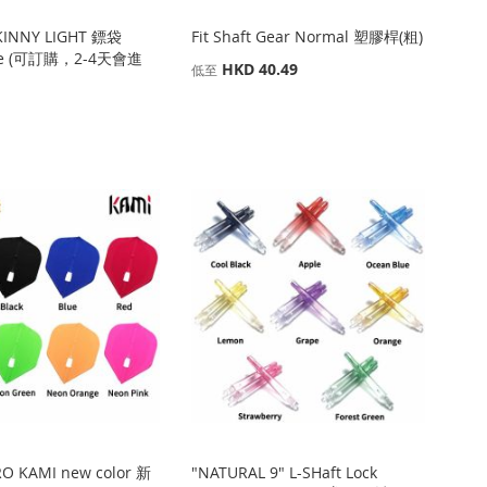
KINNY LIGHT 鏢袋
Fit Shaft Gear Normal 塑膠桿(粗)
ase (可訂購，2-4天會進
HKD 40.49
低至
PRO KAMI new color 新
"NATURAL 9" L-SHaft Lock