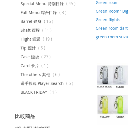
Green room
項
Special Menu 特別目錄
45
目
Green Room" Bi
項
Full Menu 綜合目錄
3
目
Green flights
項
Barrel 鏢身
16
目
Green room dart
項
Shaft 鏢桿
11
目
green room suzu
項
Flight 鏢翼
19
目
項
Tip 鏢針
6
目
項
Case 鏢袋
27
目
項
Card 卡片
1
目
項
The others 其他
6
目
項
選手搜尋 Player Search
5
目
項
BLACK FRIDAY
1
目
比較商品