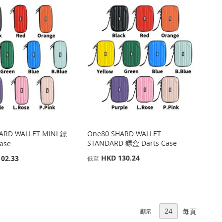
ARD WALLET MINI 鏢
One80 SHARD WALLET
STANDARD 鏢盒 Darts Case
ase
HKD 130.24
02.33
低至
每頁
顯示