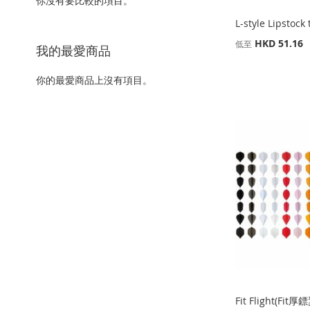
你沒有要比較的項目。
L-style Lipstock 
HKD 51.16
低至
我的最愛商品
缺
添加到購物車
添加到購物車
貨
你的最愛商品上沒有項目。
添加到購物車
添
添
添
添
加
添
加
添
加
添
加
添
到
加
到
加
到
加
到
加
收
並
收
並
收
並
收
並
藏
比
藏
比
藏
比
藏
比
夾
較
夾
較
夾
較
夾
較
Fit Flight(Fit厚