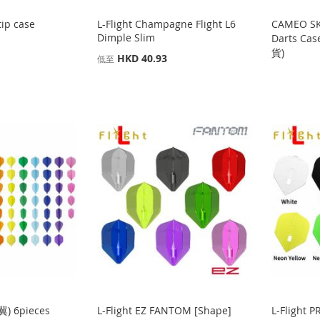
tip case
L-Flight Champagne Flight L6
CAMEO S
Dimple Slim
Darts C
貨)
HKD 40.93
低至
鏢翼) 6pieces
L-Flight EZ FANTOM [Shape]
L-Flight 