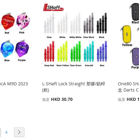
NicA M9D 2023
L-SHaft Lock Straight 塑膠/鎖桿
One80 SH
(粗)
盒 Darts C
HKD 30.70
HKD 1
低至
低至
頁面
頁面
您當前正在閱讀頁
下一個
4