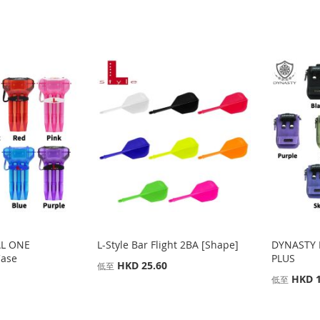
AL ONE
L-Style Bar Flight 2BA [Shape]
DYNASTY 
ase
PLUS
HKD 25.60
低至
HKD 1
低至