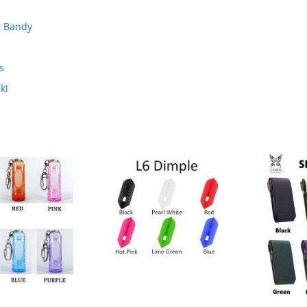
g Bandy
s
ki