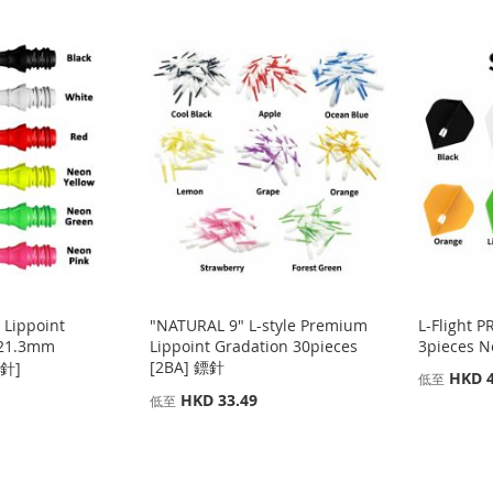
 Lippoint
"NATURAL 9" L-style Premium
L-Flight 
21.3mm
Lippoint Gradation 30pieces
3pieces N
[2BA] 鏢針
鏢針]
HKD 4
低至
HKD 33.49
低至