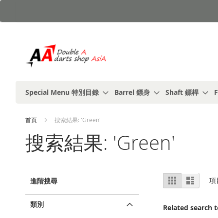
跳
到
內
容
Special Menu 特別目錄
Barrel 鏢身
Shaft 鏢桿
F
首頁
搜索結果: 'Green'
搜索結果: 'Green'
視
%1
列
項
進階搜尋
及
表
圖
以
上
類別
Related search 