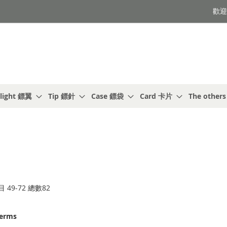
歡迎光
light 鏢翼
Tip 鏢針
Case 鏢袋
Card 卡片
The other
目
49
-
72
總數
82
terms