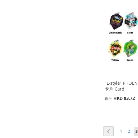
加
添
加
添
加
添
加
添
到
加
到
加
到
加
到
加
收
並
收
並
收
並
收
並
藏
比
藏
比
藏
比
藏
比
夾
較
夾
較
夾
較
夾
較
"L-style" PHOE
卡片 Card
HKD 83.72
低至
添加到購物車
添加到購物車
添加到購物車
添加到購物車
添
添
添
添
頁面
頁面
頁面
頁面
上一個
1
2
3
加
添
加
添
加
添
加
添