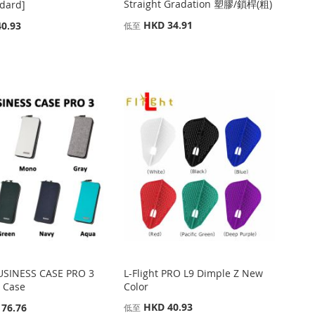
Straight Gradation 塑膠/鎖桿(粗)
dard]
HKD 34.91
0.93
低至
SINESS CASE PRO 3
L-Flight PRO L9 Dimple Z New
 Case
Color
HKD 40.93
76.76
低至