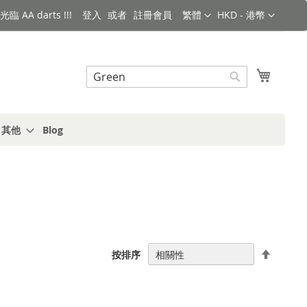
語言
金額
臨 AA darts !!!
登入
註冊會員
繁體
HKD - 港幣
搜索
我的購
搜
索
s 其他
Blog
設
按排序
置
降
序