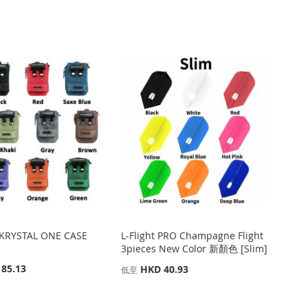
KRYSTAL ONE CASE
L-Flight PRO Champagne Flight
3pieces New Color 新顏色 [Slim]
85.13
HKD 40.93
低至