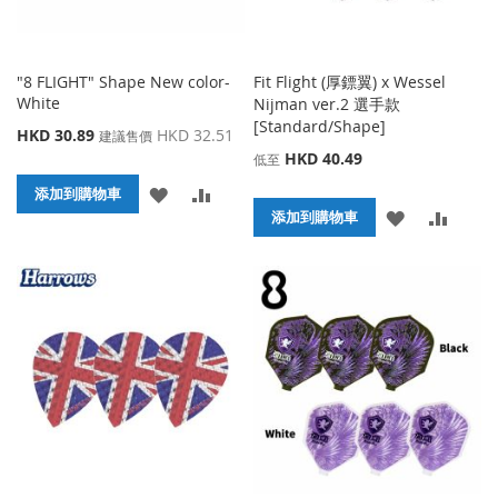
"8 FLIGHT" Shape New color-
Fit Flight (厚鏢翼) x Wessel
White
Nijman ver.2 選手款
[Standard/Shape]
特
HKD 30.89
HKD 32.51
建議售價
殊
HKD 40.49
低至
價
添
添
格
添加到購物車
添
添
添加到購物車
加
加
加
加
到
並
到
並
收
比
收
比
藏
較
藏
較
夾
夾