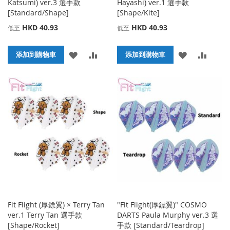
Katsumi) ver.3 選手款
Hayashi) ver.1 選手款
[Standard/Shape]
[Shape/Kite]
HKD 40.93
HKD 40.93
低至
低至
添
添
添
添
添加到購物車
添加到購物車
加
加
加
加
到
並
到
並
收
比
收
比
藏
較
藏
較
夾
夾
Fit Flight (厚鏢翼) × Terry Tan
"Fit Flight(厚鏢翼)" COSMO
ver.1 Terry Tan 選手款
DARTS Paula Murphy ver.3 選
[Shape/Rocket]
手款 [Standard/Teardrop]