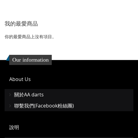
一
一
收
比
收
比
個
個
藏
較
藏
較
我的最愛商品
夾
夾
你的最愛商品上沒有項目。
Our information
About Us
關於AA darts
聯繫我們(Facebook粉絲團)
說明