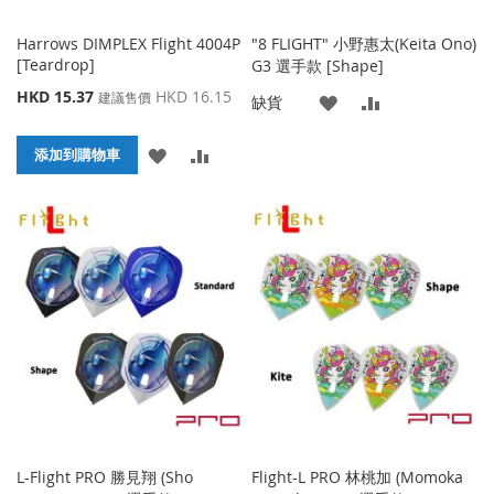
Harrows DIMPLEX Flight 4004P
"8 FLIGHT" 小野惠太(Keita Ono)
[Teardrop]
G3 選手款 [Shape]
特
HKD 15.37
HKD 16.15
建議售價
添
添
缺貨
殊
價
加
加
添
添
格
添加到購物車
到
並
加
加
收
比
到
並
藏
較
收
比
夾
藏
較
夾
L-Flight PRO 勝見翔 (Sho
Flight-L PRO 林桃加 (Momoka