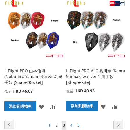
收
比
到
並
藏
較
收
比
夾
藏
較
夾
L-Flight PRO 山本信博
L-Flight PRO ALC 島川薫 (Kaoru
(Nobuhiro Yamamoto) ver.2 選
Shimakawa) ver.1 選手款
手款 [Shape/Rocket]
[Shape/Kite]
HKD 40.93
HKD 46.07
低至
低至
添
添
添
添
添加到購物車
添加到購物車
加
加
加
加
頁面
頁面
頁面
頁面
頁面
頁面
頁面
您當前正在閱讀頁
上
下
1
2
3
4
5
到
並
到
並