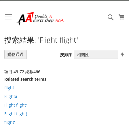
跳
到
內
我
搜索
容
搜索結果: 'Flight flight'
設
購物通過
按排序
置
降
序
項目
49
-
72
總數
466
Related search terms
flight
Flighta
Flight flight'
Flight flight)
flight'