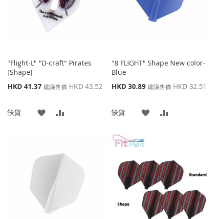
夾
"Flight-L" "D-craft" Pirates
"8 FLIGHT" Shape New color-
[Shape]
Blue
特
特
HKD 41.37
HKD 43.52
HKD 30.89
HKD 32.51
建議售價
建議售價
殊
殊
價
價
添
添
添
添
缺貨
缺貨
格
格
加
加
加
加
到
並
到
並
收
比
收
比
藏
較
藏
較
夾
夾