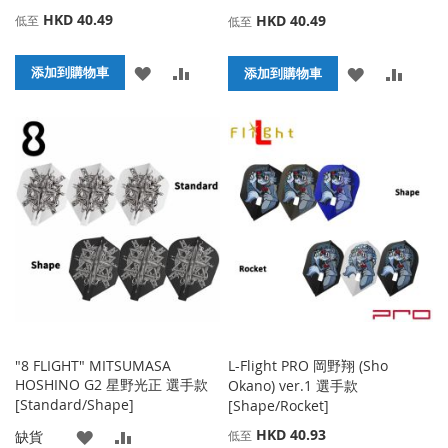
HKD 40.49
HKD 40.49
低至
低至
添
添
添加到購物車
添
添
添加到購物車
加
加
加
加
到
並
到
並
收
比
收
比
藏
較
藏
較
夾
夾
"8 FLIGHT" MITSUMASA
L-Flight PRO 岡野翔 (Sho
HOSHINO G2 星野光正 選手款
Okano) ver.1 選手款
[Standard/Shape]
[Shape/Rocket]
HKD 40.93
添
添
缺貨
低至