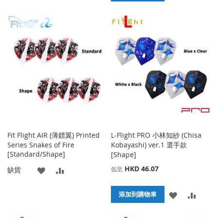
加
加
到
並
到
並
收
比
收
比
藏
較
藏
較
夾
夾
Fit Flight AIR (薄鏢翼) Printed
L-Flight PRO 小林知紗 (Chisa
Series Snakes of Fire
Kobayashi) ver.1 選手款
[Standard/Shape]
[Shape]
HKD 46.07
添
添
缺貨
低至
加
加
添
添
添加到購物車
到
並
加
加