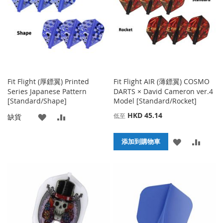
藏
較
藏
較
夾
夾
Fit Flight (厚鏢翼) Printed
Fit Flight AIR (薄鏢翼) COSMO
Series Japanese Pattern
DARTS × David Cameron ver.4
[Standard/Shape]
Model [Standard/Rocket]
HKD 45.14
添
添
低至
缺貨
加
加
添
添
添加到購物車
到
並
加
加
收
比
到
並
藏
較
收
比
夾
藏
較