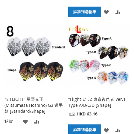
加
加
添
添
添加到購物車
到
並
加
加
收
比
到
並
藏
較
收
比
夾
藏
較
夾
"8 FLIGHT" 星野光正
"Flight-L" EZ 東京復仇者 Ver.1
(Mitsumasa Hoshino) G3 選手
Type A/B/C/D [Shape]
款 [Standard/Shape]
HKD 63.16
低至
添
添
缺貨
添
添
添加到購物車
加
加