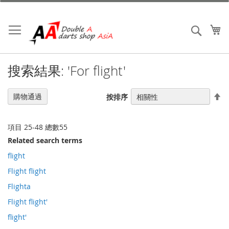
跳
到
內
我
搜索
容
搜索結果: 'For flight'
設
購物通過
按排序
置
降
序
項目
25
-
48
總數
55
Related search terms
flight
Flight flight
Flighta
Flight flight'
flight'