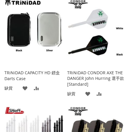
到
並
到
並
收
比
收
比
藏
較
藏
較
夾
夾
TRiNiDAD CAPACITY HD 鏢盒
TRiNiDAD CONDOR AXE THE
DANGER John Hurring 選手款
Darts Case
[Standard]
添
添
缺貨
添
添
缺貨
加
加
加
加
到
並
到
並
收
比
收
比
藏
較