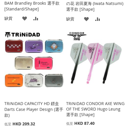
BAM Brandley Brooks 選手款
の花 岩田夏海 (Iwata Natsumi)
[Standard/Shape]
選手款 [Shape]
添
添
缺貨
添
添
缺貨
加
加
加
加
到
並
到
並
收
比
收
比
藏
較
藏
較
夾
夾
TRiNiDAD CAPACITY HD 鏢盒
TRiNiDAD CONDOR AXE WING
OF THE SWORD Hugo Leung
Darts Case Player Design (選手
選手款 [Shape]
款)
HKD 87.40
HKD 209.32
低至
低至