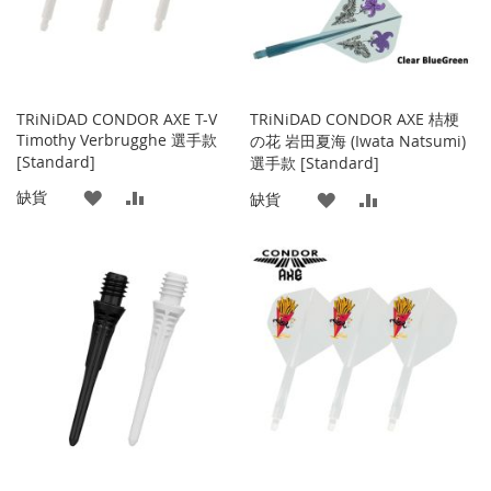
TRiNiDAD CONDOR AXE T-V
TRiNiDAD CONDOR AXE 桔梗
Timothy Verbrugghe 選手款
の花 岩田夏海 (Iwata Natsumi)
[Standard]
選手款 [Standard]
添
添
缺貨
添
添
缺貨
加
加
加
加
到
並
到
並
收
比
收
比
藏
較
藏
較
夾
夾