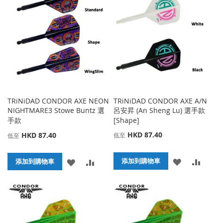
收
比
收
比
藏
較
藏
較
夾
夾
TRiNiDAD CONDOR AXE NEON
TRiNiDAD CONDOR AXE A/N
NIGHTMARE3 Stowe Buntz 選
呂安昇 (An Sheng Lu) 選手款
手款
[Shape]
HKD 87.40
HKD 87.40
低至
低至
添
添
添
添
添加到購物車
添加到購物車
加
加
加
加
到
並
到
並
收
比
收
比