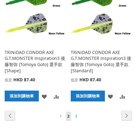
藏
較
藏
較
夾
夾
TRiNiDAD CONDOR AXE
TRiNiDAD CONDOR AXE
G.T.MONSTER Inspiration3 後
G.T.MONSTER Inspiration3 後
藤智弥 (Tomoya Goto) 選手款
藤智弥 (Tomoya Goto) 選手款
[Shape]
[Standard]
HKD 87.40
HKD 87.40
低至
低至
添
添
添
添
添加到購物車
添加到購物車
加
加
加
加
頁面
頁面
頁面
頁面
頁面
您當前正在閱讀頁
上
下
1
2
3
到
並
到
並
一
一
收
比
收
比
個
個