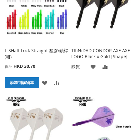
藏
較
夾
夾
L-SHaft Lock Straight 塑膠/鎖桿
TRiNiDAD CONDOR AXE AXE
LOGO Black x Gold [Shape]
(粗)
HKD 30.70
添
添
缺貨
低至
加
加
添
添
添加到購物車
到
並
加
加
收
比
到
並
藏
較
收
比
夾
藏
較
夾