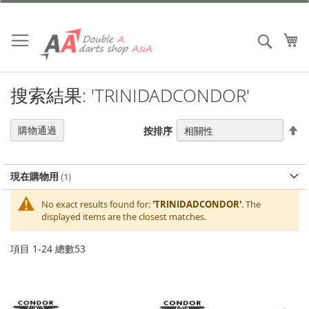
跳
到
內
我
搜索
容
搜索結果: 'TRINIDADCONDOR'
設
購物通過
按排序
置
降
序
現在購物用
No exact results found for:
'TRINIDADCONDOR'
. The
displayed items are the closest matches.
項目
1
-
24
總數
53