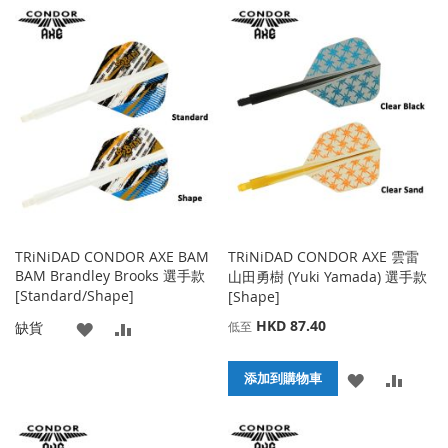
到
並
到
並
收
比
收
比
藏
較
藏
較
夾
夾
TRiNiDAD CONDOR AXE BAM
TRiNiDAD CONDOR AXE 雲雷
BAM Brandley Brooks 選手款
山田勇樹 (Yuki Yamada) 選手款
[Standard/Shape]
[Shape]
HKD 87.40
添
添
缺貨
低至
加
加
添
添
添加到購物車
到
並
加
加
收
比
到
並