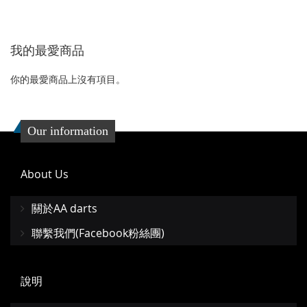
收
比
一
收
比
藏
較
個
藏
較
我的最愛商品
夾
夾
你的最愛商品上沒有項目。
Our information
About Us
關於AA darts
聯繫我們(Facebook粉絲團)
說明