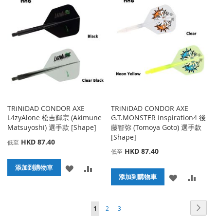
藏
較
收
比
夾
藏
較
夾
TRiNiDAD CONDOR AXE
TRiNiDAD CONDOR AXE
L4zyAlone 松吉輝宗 (Akimune
G.T.MONSTER Inspiration4 後
Matsuyoshi) 選手款 [Shape]
藤智弥 (Tomoya Goto) 選手款
[Shape]
HKD 87.40
低至
HKD 87.40
低至
添
添
添加到購物車
添
添
添加到購物車
加
加
加
加
到
並
頁面
頁面
頁面
頁面
您當前正在閱讀頁
下
1
2
3
到
並