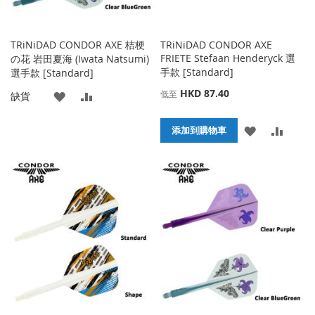
TRiNiDAD CONDOR AXE 桔梗
TRiNiDAD CONDOR AXE
FRIETE Stefaan Henderyck 選
の花 岩田夏海 (Iwata Natsumi)
手款 [Standard]
選手款 [Standard]
HKD 87.40
低至
添
添
缺貨
加
加
添
添
添加到購物車
到
並
加
加
收
比
到
並
藏
較
收
比
夾
藏
較
夾