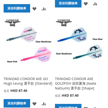
添
添
添加到購物車
添
添
添加到購物車
加
加
加
加
到
並
到
並
收
比
收
比
藏
較
藏
較
夾
夾
TRiNiDAD CONDOR AXE GO
TRiNiDAD CONDOR AXE
Hugo Leung 選手款 [Standard]
GOLDFISH 岩田夏海 (Iwata
Natsumi) 選手款 [Shape]
HKD 87.40
低至
HKD 87.40
低至
添
添
添加到購物車
添
添