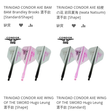
TRiNiDAD CONDOR AXE BAM
TRiNiDAD CONDOR AXE 桔梗
BAM Brandley Brooks 選手款
の花 岩田夏海 (Iwata Natsumi)
[Standard/Shape]
選手款 [Shape]
添
添
缺貨
添
添
缺貨
加
加
加
加
到
並
到
並
收
比
收
比
藏
較
藏
較
夾
夾
TRiNiDAD CONDOR AXE WING
TRiNiDAD CONDOR AXE WING
OF THE SWORD Hugo Leung
OF THE SWORD Hugo Leung
選手款 [Shape]
選手款 [Standard]