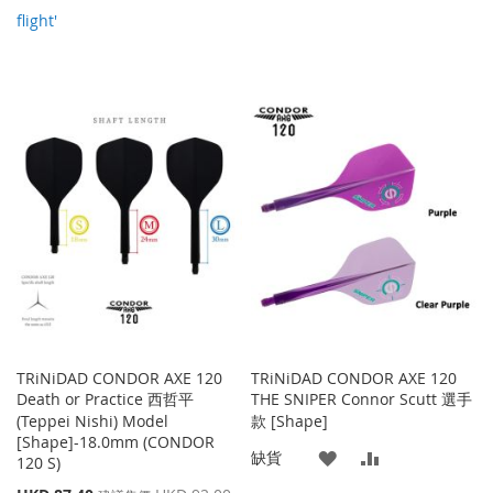
flight'
TRiNiDAD CONDOR AXE 120
TRiNiDAD CONDOR AXE 120
Death or Practice 西哲平
THE SNIPER Connor Scutt 選手
(Teppei Nishi) Model
款 [Shape]
[Shape]-18.0mm (CONDOR
添
添
缺貨
120 S)
特