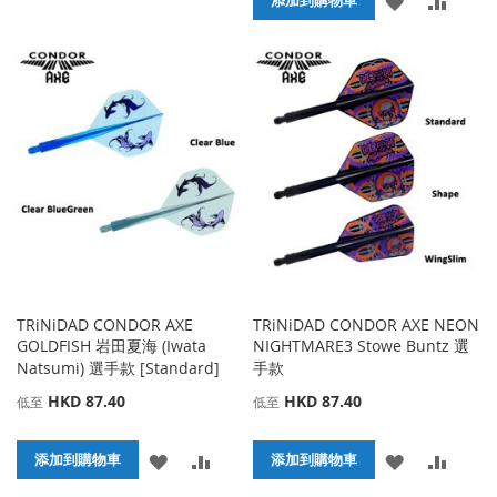
添加到購物車
加
加
加
加
到
並
到
並
收
比
收
比
藏
較
藏
較
夾
夾
TRiNiDAD CONDOR AXE
TRiNiDAD CONDOR AXE NEON
GOLDFISH 岩田夏海 (Iwata
NIGHTMARE3 Stowe Buntz 選
Natsumi) 選手款 [Standard]
手款
HKD 87.40
HKD 87.40
低至
低至
添
添
添
添
添加到購物車
添加到購物車