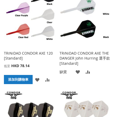
收
比
收
比
藏
較
藏
較
夾
夾
TRiNiDAD CONDOR AXE 120
TRiNiDAD CONDOR AXE THE
[Standard]
DANGER John Hurring 選手款
[Standard]
HKD 78.14
低至
添
添
缺貨
添
添
添加到購物車
加
加
加
加
到
並
到
並
收
比
收
比
藏
較
藏
較