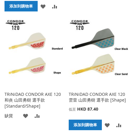
加
加
添
添
添加到購物車
到
並
加
加
收
比
到
並
藏
較
收
比
夾
藏
較
夾
TRiNiDAD CONDOR AXE 120
TRiNiDAD CONDOR AXE 120
和炎 山田勇樹 選手款
雲雷 山田勇樹 選手款 [Shape]
[Standard/Shape]
HKD 87.40
低至
添
添
缺貨
添
添
添加到購物車
加
加