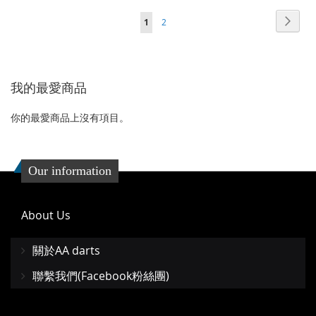
加
加
加
加
頁面
頁面
頁面
您當前正在閱讀頁
下
1
2
到
並
到
並
一
收
比
收
比
個
藏
較
藏
較
我的最愛商品
夾
夾
你的最愛商品上沒有項目。
Our information
About Us
關於AA darts
聯繫我們(Facebook粉絲團)