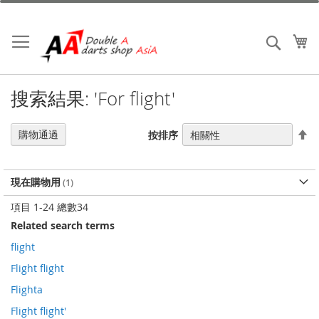
跳
到
內
我
搜索
容
搜索結果: 'For flight'
設
購物通過
按排序
置
降
序
現在購物用
項目
1
-
24
總數
34
Related search terms
flight
Flight flight
Flighta
Flight flight'