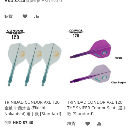
HKD 87.40
HKD 92.00
加
加
建議售價
殊
價
到
並
添
添
缺貨
格
收
比
加
加
藏
較
到
並
夾
收
比
藏
較
夾
TRiNiDAD CONDOR AXE 120
TRiNiDAD CONDOR AXE 120
金鯱 中西永吉 (Eikichi
THE SNIPER Connor Scutt 選手
Nakanishi) 選手款 [Standard]
款 [Standard]
HKD 87.40
低至
添
添
缺貨