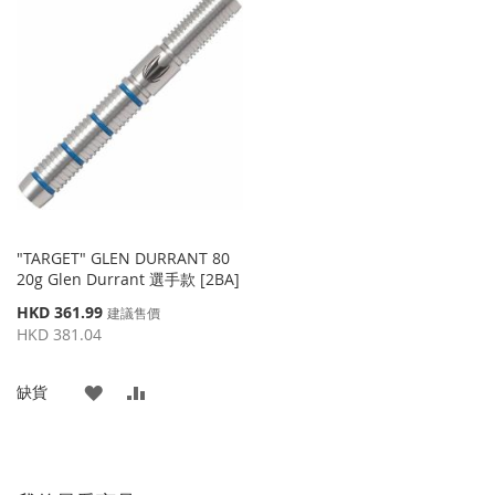
"TARGET" GLEN DURRANT 80
20g Glen Durrant 選手款 [2BA]
特
HKD 361.99
建議售價
殊
HKD 381.04
價
格
添
添
缺貨
加
加
到
並