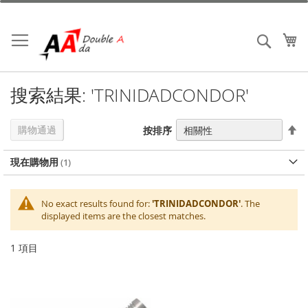
跳
到
內
我
搜索
容
搜索結果: 'TRINIDADCONDOR'
設
購物通過
按排序
置
降
現在購物用
序
No exact results found for:
'TRINIDADCONDOR'
. The
displayed items are the closest matches.
1
項目