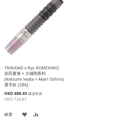
TRiNiDAD x Ryu ROMEKARI2
岩田夏海 × 大城明香利
(Natsumi Iwata × Akari Oshiro)
選手款 [2BA]
特
HKD 688.43
建議售價
殊
HKD 724.67
價
格
添
添
缺貨
加
加