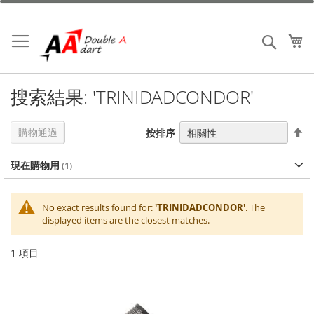
跳
到
內
我
搜索
容
搜索結果: 'TRINIDADCONDOR'
設
購物通過
按排序
置
降
現在購物用
序
No exact results found for:
'TRINIDADCONDOR'
. The
displayed items are the closest matches.
1
項目