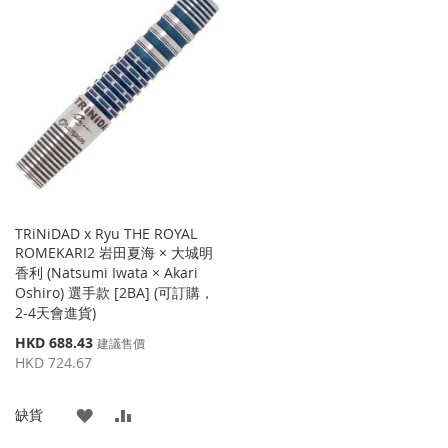
TRiNiDAD x Ryu THE ROYAL
ROMEKARI2 岩田夏海 × 大城明
香利 (Natsumi Iwata × Akari
Oshiro) 選手款 [2BA] (可訂購，
2-4天會進貨)
特
HKD 688.43
建議售價
殊
HKD 724.67
價
格
添
添
缺貨