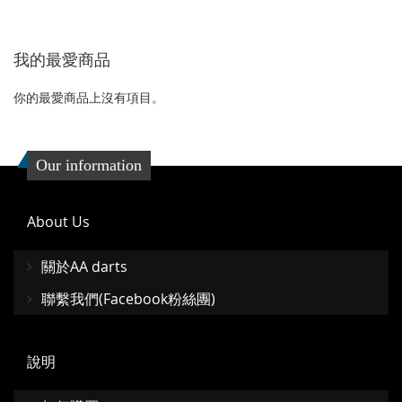
加
加
到
並
我的最愛商品
收
比
藏
較
你的最愛商品上沒有項目。
夾
Our information
About Us
關於AA darts
聯繫我們(Facebook粉絲團)
說明