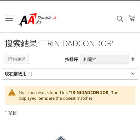
跳
到
內
我
搜索
容
搜索結果: 'TRINIDADCONDOR'
設
購物通過
按排序
置
降
現在購物用
序
No exact results found for:
'TRINIDADCONDOR'
. The
displayed items are the closest matches.
1
項目