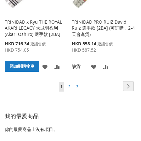
TRiNiDAD x Ryu THE ROYAL
TRiNiDAD PRO RUIZ David
AKARI LEGACY 大城明香利
Ruiz 選手款 [2BA] (可訂購，2-4
(Akari Oshiro) 選手款 [2BA]
天會進貨)
特
特
HKD 716.34
HKD 558.14
建議售價
建議售價
殊
殊
HKD 754.05
HKD 587.52
價
價
格
格
添
添
添
添
缺貨
添加到購物車
加
加
加
加
頁面
頁面
頁面
頁面
您當前正在閱讀頁
下
1
2
3
到
並
到
並
一
收
比
收
比
個
藏
較
藏
較
我的最愛商品
夾
夾
你的最愛商品上沒有項目。