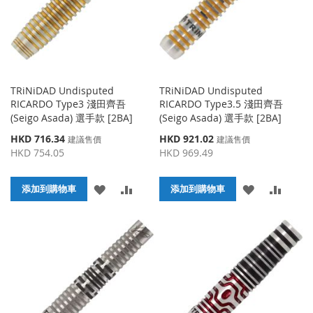
夾
夾
TRiNiDAD Undisputed
TRiNiDAD Undisputed
RICARDO Type3 淺田齊吾
RICARDO Type3.5 淺田齊吾
(Seigo Asada) 選手款 [2BA]
(Seigo Asada) 選手款 [2BA]
特
特
HKD 716.34
HKD 921.02
建議售價
建議售價
殊
殊
HKD 754.05
HKD 969.49
價
價
格
格
添
添
添
添
添加到購物車
添加到購物車
加
加
加
加
到
並
到
並
收
比
收
比
藏
較
藏
較
夾
夾