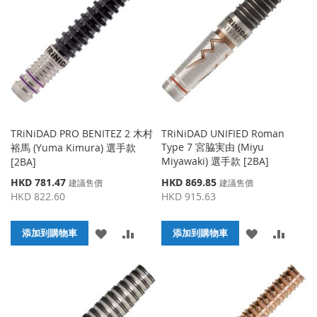
收
比
收
比
藏
較
藏
較
夾
夾
TRiNiDAD PRO BENITEZ 2 木村
TRiNiDAD UNIFIED Roman
Type 7 宮脇実由 (Miyu
裕馬 (Yuma Kimura) 選手款
Miyawaki) 選手款 [2BA]
[2BA]
特
特
HKD 781.47
HKD 869.85
建議售價
建議售價
殊
殊
HKD 822.60
HKD 915.63
價
價
格
格
添
添
添
添
添加到購物車
添加到購物車
加
加
加
加
到
並
到
並
收
比
收
比