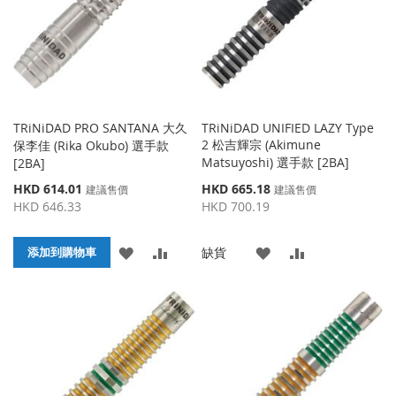
夾
夾
TRiNiDAD PRO SANTANA 大久
TRiNiDAD UNIFIED LAZY Type
2 松吉輝宗 (Akimune
保李佳 (Rika Okubo) 選手款
Matsuyoshi) 選手款 [2BA]
[2BA]
特
特
HKD 614.01
HKD 665.18
建議售價
建議售價
殊
殊
HKD 646.33
HKD 700.19
價
價
格
格
添
添
添
添
缺貨
添加到購物車
加
加
加
加
到
並
到
並
收
比
收
比
藏
較
藏
較