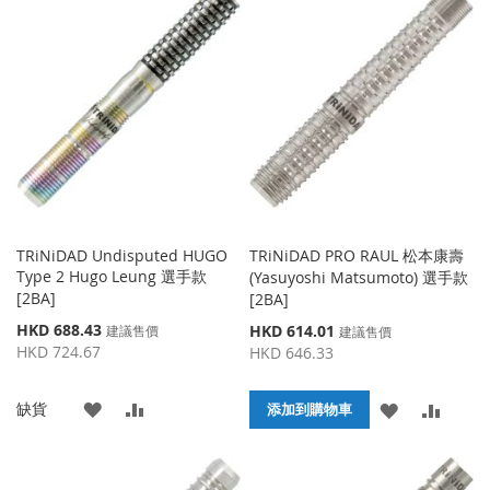
TRiNiDAD Undisputed HUGO
TRiNiDAD PRO RAUL 松本康壽
Type 2 Hugo Leung 選手款
(Yasuyoshi Matsumoto) 選手款
[2BA]
[2BA]
特
HKD 688.43
特
HKD 614.01
建議售價
建議售價
殊
殊
HKD 724.67
HKD 646.33
價
價
格
格
添
添
缺貨
添
添
添加到購物車
加
加
加
加
到
並
到
並