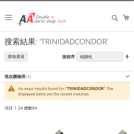
跳
到
內
我
搜索
容
搜索結果: 'TRINIDADCONDOR'
設
購物通過
按排序
置
降
序
現在購物用
No exact results found for:
'TRINIDADCONDOR'
. The
displayed items are the closest matches.
項目
1
-
24
總數
64