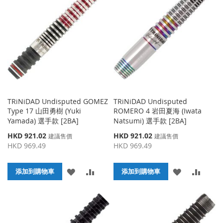
收
比
藏
較
藏
較
夾
夾
TRiNiDAD Undisputed GOMEZ
TRiNiDAD Undisputed
Type 17 山田勇樹 (Yuki
ROMERO 4 岩田夏海 (Iwata
Yamada) 選手款 [2BA]
Natsumi) 選手款 [2BA]
特
特
HKD 921.02
HKD 921.02
建議售價
建議售價
殊
殊
HKD 969.49
HKD 969.49
價
價
格
格
添
添
添
添
添加到購物車
添加到購物車
加
加
加
加
到
並
到
並