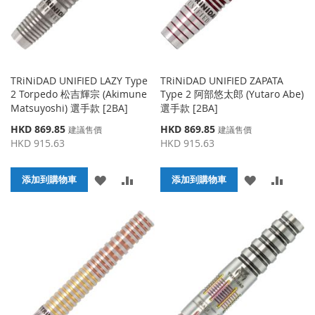
TRiNiDAD UNIFIED LAZY Type
TRiNiDAD UNIFIED ZAPATA
2 Torpedo 松吉輝宗 (Akimune
Type 2 阿部悠太郎 (Yutaro Abe)
Matsuyoshi) 選手款 [2BA]
選手款 [2BA]
特
特
HKD 869.85
HKD 869.85
建議售價
建議售價
殊
殊
HKD 915.63
HKD 915.63
價
價
格
格
添
添
添
添
添加到購物車
添加到購物車
加
加
加
加
到
並
到
並
收
比
收
比
藏
較
藏
較
夾
夾