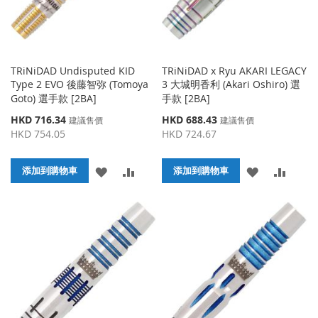
TRiNiDAD Undisputed KID
TRiNiDAD x Ryu AKARI LEGACY
Type 2 EVO 後藤智弥 (Tomoya
3 大城明香利 (Akari Oshiro) 選
Goto) 選手款 [2BA]
手款 [2BA]
特
特
HKD 716.34
HKD 688.43
建議售價
建議售價
殊
殊
HKD 754.05
HKD 724.67
價
價
格
格
添
添
添
添
添加到購物車
添加到購物車
加
加
加
加
到
並
到
並
收
比
收
比
藏
較
藏
較
夾
夾