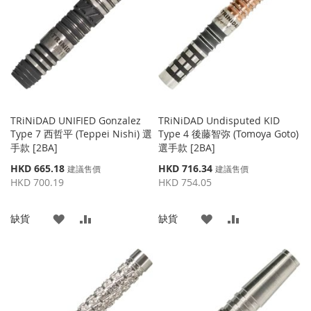
藏
較
藏
較
夾
夾
TRiNiDAD UNIFIED Gonzalez
TRiNiDAD Undisputed KID
Type 7 西哲平 (Teppei Nishi) 選
Type 4 後藤智弥 (Tomoya Goto)
手款 [2BA]
選手款 [2BA]
特
特
HKD 665.18
HKD 716.34
建議售價
建議售價
殊
殊
HKD 700.19
HKD 754.05
價
價
格
格
添
添
添
添
缺貨
缺貨
加
加
加
加
到
並
到
並
收
比
收
比