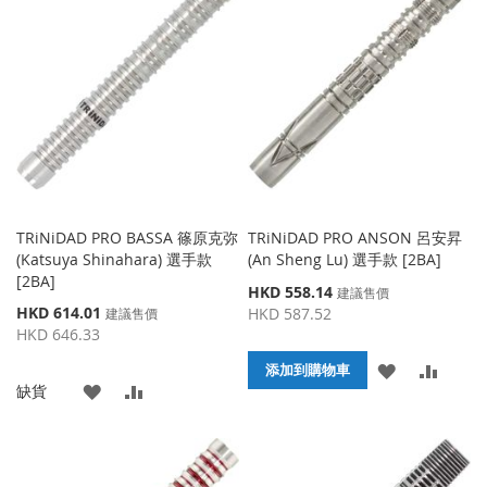
收
比
收
比
藏
較
藏
較
夾
夾
TRiNiDAD PRO BASSA 篠原克弥
TRiNiDAD PRO ANSON 呂安昇
(Katsuya Shinahara) 選手款
(An Sheng Lu) 選手款 [2BA]
[2BA]
特
HKD 558.14
建議售價
殊
特
HKD 614.01
HKD 587.52
建議售價
價
殊
HKD 646.33
格
價
添
添
格
添加到購物車
添
添
缺貨
加
加
加
加
到
並
到
並
收
比