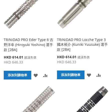
藏
較
藏
較
夾
夾
TRiNiDAD PRO Eder Type 6 吉
TRiNiDAD PRO Locche Type 3
國木裕介 (Kuniki Yuusuke) 選手
野洋幸 (Hiroyuki Yoshino) 選手
款 [2BA]
款 [2BA]
特
特
HKD 614.01
HKD 614.01
建議售價
建議售價
殊
殊
HKD 646.33
HKD 646.33
價
價
格
格
添
添
添
添
添加到購物車
添加到購物車
加
加
加
加
到
並
到
並
收
比
收
比
藏
較
藏
較