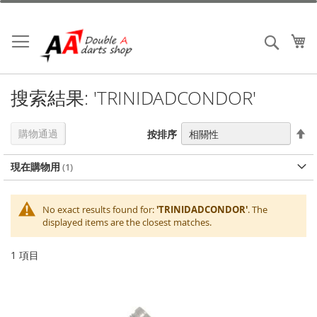
跳
到
內
我
搜索
容
搜索結果: 'TRINIDADCONDOR'
設
購物通過
按排序
置
降
現在購物用
序
No exact results found for:
'TRINIDADCONDOR'
. The
displayed items are the closest matches.
1
項目