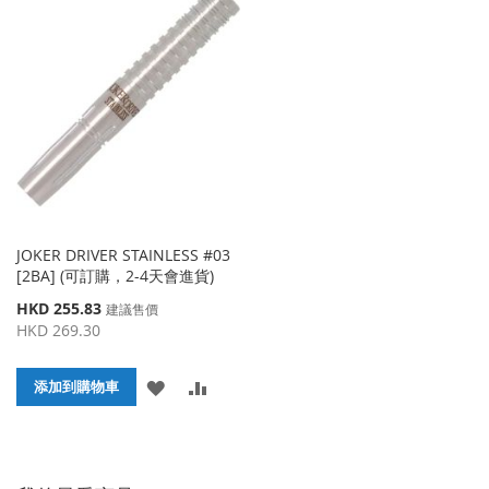
JOKER DRIVER STAINLESS #03
[2BA] (可訂購，2-4天會進貨)
特
HKD 255.83
建議售價
殊
HKD 269.30
價
格
添
添
添加到購物車
加
加
到
並