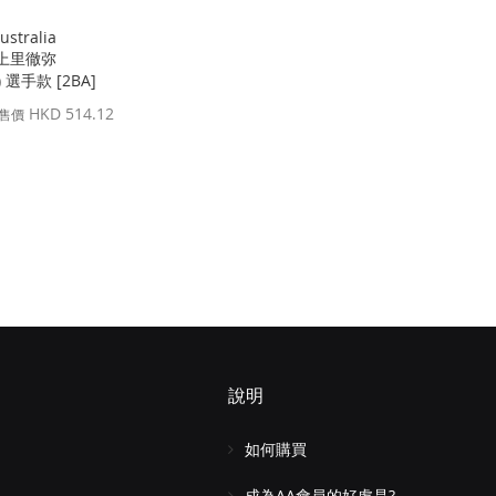
ustralia
s 上里徹弥
o) 選手款 [2BA]
HKD 514.12
售價
說明
如何購買
成為AA會員的好處是?