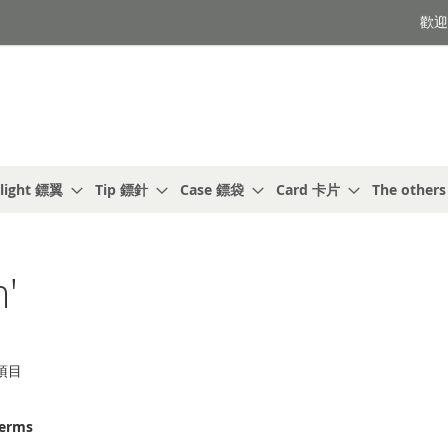
歡迎光
light 鏢翼
Tip 鏢針
Case 鏢袋
Card 卡片
The other
'
項目
terms