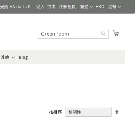
語言
金額
臨 AA darts !!!
登入
註冊會員
繁體
HKD - 港幣
搜索
我的購
搜
索
s 其他
Blog
設
按排序
置
降
序