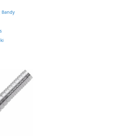
g Bandy
s
ki