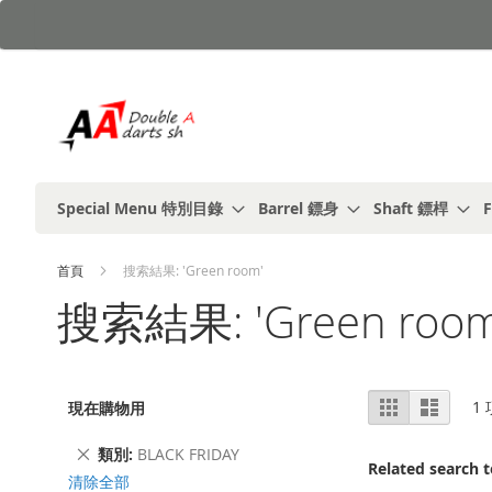
跳
到
內
容
Special Menu 特別目錄
Barrel 鏢身
Shaft 鏢桿
F
首頁
搜索結果: 'Green room'
搜索結果: 'Green room
視
%1
列
1
現在購物用
及
表
圖
以
上
刪
類別
BLACK FRIDAY
Related search 
除
清除全部