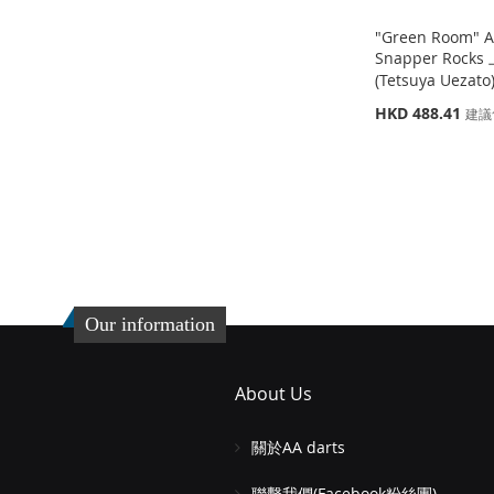
"Green Room" A
Snapper Rock
(Tetsuya Uezat
特
HKD 488.41
建議
殊
價
添加到購物車
格
添
加
添
到
加
收
並
Our information
藏
比
夾
較
About Us
關於AA darts
聯繫我們(Facebook粉絲團)