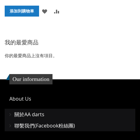
添
添
添加到購物車
加
加
到
並
我的最愛商品
收
比
藏
較
你的最愛商品上沒有項目。
夾
Our information
About Us
關於AA darts
聯繫我們(Facebook粉絲團)