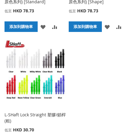
原色系列) [Standard]
原色系列) [Shape]
HKD 78.73
HKD 78.73
低至
低至
添
添
添
添
添加到購物車
添加到購物車
加
加
加
加
到
並
到
並
收
比
收
比
藏
較
藏
較
夾
夾
L-SHaft Lock Straight 塑膠/鎖桿
(粗)
HKD 30.70
低至