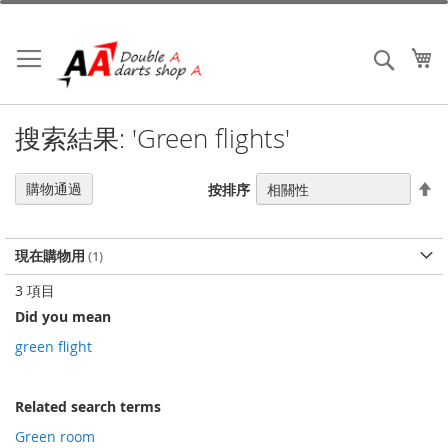
跳
到
內
我
搜索
容
搜索結果: 'Green flights'
設
購物通過
按排序
置
降
序
現在購物用
3
項目
Did you mean
green flight
Related search terms
Green room