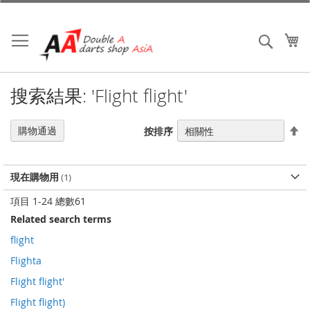
跳
到
內
我
搜索
容
搜索結果: 'Flight flight'
設
購物通過
按排序
置
降
序
現在購物用
項目
1
-
24
總數
61
Related search terms
flight
Flighta
Flight flight'
Flight flight)