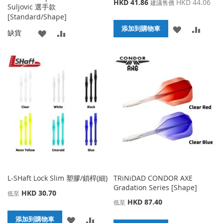
特
HKD 41.86
HKD 44.06
建議售價
Suljovic 選手款
殊
[Standard/Shape]
價
添
添
格
添加到購物車
添
添
缺貨
加
加
加
加
到
並
到
並
收
比
收
比
藏
較
藏
較
夾
夾
L-SHaft Lock Slim 塑膠/鎖桿(細)
TRiNiDAD CONDOR AXE
Gradation Series [Shape]
HKD 30.70
低至
HKD 87.40
低至
添
添
添加到購物車