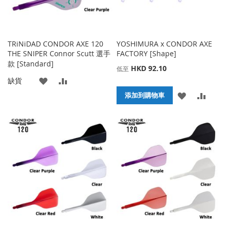
TRiNiDAD CONDOR AXE 120
YOSHIMURA x CONDOR AXE
THE SNIPER Connor Scutt 選手
FACTORY [Shape]
款 [Standard]
HKD 92.10
低至
添
添
缺貨
添
添
添加到購物車
加
加
加
加
到
並
到
並
收
比
收
比
藏
較
藏
較
夾
夾