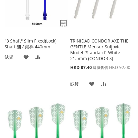
夾
夾
"8 Shaft" Slim Fixed(Lock)
TRiNiDAD CONDOR AXE THE
Shaft 細 / 鎖桿 440mm
GENTLE Mensur Suljovic
Model [Standard]-White-
添
添
缺貨
21.5mm (CONDOR S)
特
加
加
HKD 87.40
HKD 92.00
建議售價
殊
到
並
價
添
添
缺貨
格
收
比
加
加
藏
較
到
並
夾
收
比
藏
較
夾