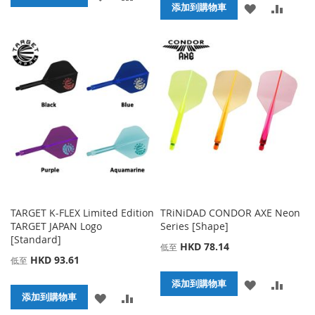
添
添
添加到購物車
加
加
加
加
到
並
到
並
收
比
收
比
藏
較
藏
較
夾
夾
TARGET K-FLEX Limited Edition
TRiNiDAD CONDOR AXE Neon
TARGET JAPAN Logo
Series [Shape]
[Standard]
HKD 78.14
低至
HKD 93.61
低至
添
添
添加到購物車
添
添
添加到購物車
加
加