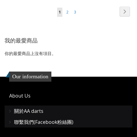
加
加
到
並
頁面
頁面
頁面
頁面
您當前正在閱讀頁
下
1
2
3
到
並
收
比
一
收
比
藏
較
個
藏
較
我的最愛商品
夾
夾
你的最愛商品上沒有項目。
Our information
About Us
關於AA darts
聯繫我們(Facebook粉絲團)