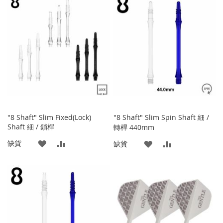
到
並
藏
較
收
比
夾
藏
較
夾
"8 Shaft" Slim Fixed(Lock)
"8 Shaft" Slim Spin Shaft 細 /
Shaft 細 / 鎖桿
轉桿 440mm
添
添
缺貨
添
添
缺貨
加
加
加
加
到
並
到
並
收
比
收
比
藏
較
藏
較