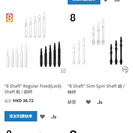
加
加
加
加
到
並
到
並
收
比
收
比
藏
較
藏
較
夾
夾
"8 Shaft" Regular Fixed(Lock)
"8 Shaft" Slim Spin Shaft 細 /
Shaft 粗 / 鎖桿
轉桿
HKD 36.72
低至
添
添
缺貨
加
加
添
添
添加到購物車
到
並
加
加
收
比