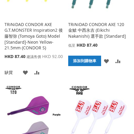
TRiNiDAD CONDOR AXE
TRiNiDAD CONDOR AXE 120
G.T.MONSTER Inspiration2 後
金鯱 中西永吉 (Eikichi
藤智弥 (Tomoya Goto) Model
Nakanishi) 選手款 [Standard]
[Standard]-Neon Yellow-
HKD 87.40
低至
21.5mm (CONDOR S)
特
HKD 87.40
HKD 92.00
建議售價
添
添
添加到購物車
殊
價
加
加
添
添
缺貨
格
到
並
加
加
收
比
到
並
藏
較
收
比
夾
藏
較
夾