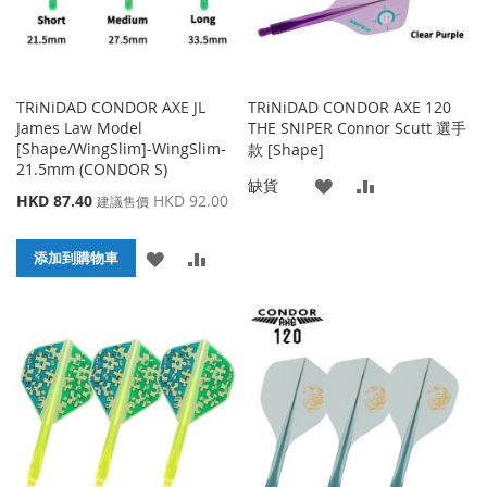
TRiNiDAD CONDOR AXE JL
TRiNiDAD CONDOR AXE 120
James Law Model
THE SNIPER Connor Scutt 選手
[Shape/WingSlim]-WingSlim-
款 [Shape]
21.5mm (CONDOR S)
添
添
缺貨
特
HKD 87.40
HKD 92.00
建議售價
殊
加
加
價
添
添
格
添加到購物車
到
並
加
加
收
比
到
並
藏
較
收
比
夾
藏
較
夾