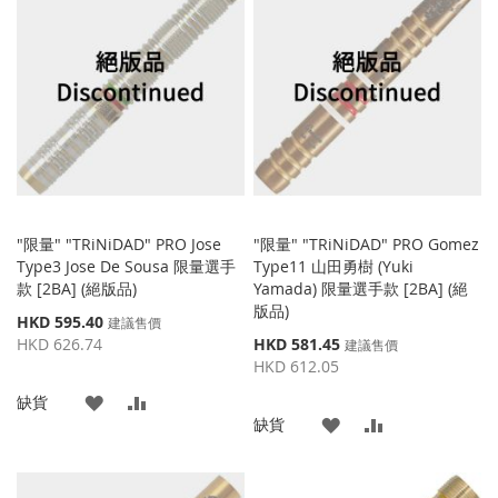
收
比
收
比
藏
較
藏
較
夾
夾
"限量" "TRiNiDAD" PRO Jose
"限量" "TRiNiDAD" PRO Gomez
Type3 Jose De Sousa 限量選手
Type11 山田勇樹 (Yuki
款 [2BA] (絕版品)
Yamada) 限量選手款 [2BA] (絕
版品)
特
HKD 595.40
建議售價
殊
特
HKD 626.74
HKD 581.45
建議售價
價
殊
HKD 612.05
格
價
添
添
缺貨
格
添
添
缺貨
加
加
加
加
到
並