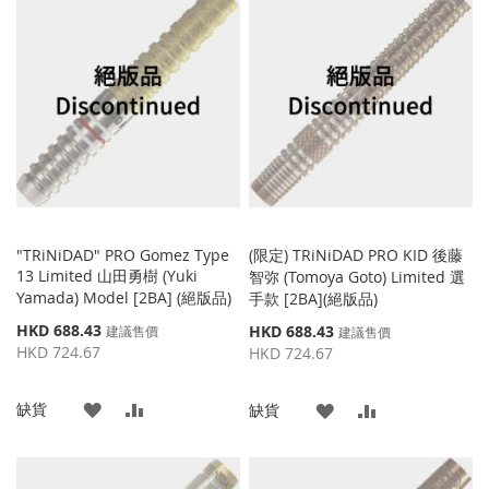
"TRiNiDAD" PRO Gomez Type
(限定) TRiNiDAD PRO KID 後藤
13 Limited 山田勇樹 (Yuki
智弥 (Tomoya Goto) Limited 選
Yamada) Model [2BA] (絕版品)
手款 [2BA](絕版品)
特
HKD 688.43
特
HKD 688.43
建議售價
建議售價
殊
殊
HKD 724.67
HKD 724.67
價
價
格
格
添
添
缺貨
添
添
缺貨
加
加
加
加
到
並
到
並