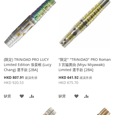
到
並
到
並
收
比
收
比
藏
較
藏
較
夾
夾
(限定) TRiNiDAD PRO LUCY
"限定" "TRiNiDAD" PRO Roman
Limited Edition 張晏榕 (Lucy
3 宮脇實由 (Miyu Miyawaki)
Chang) 選手款 [2BA]
Limited 選手款 [2BA]
特
特
HKD 807.91
HKD 641.92
建議售價
建議售價
殊
殊
HKD 920.53
HKD 675.70
價
價
格
格
添
添
添
添
缺貨
缺貨
加
加
加
加
到
並
到
並