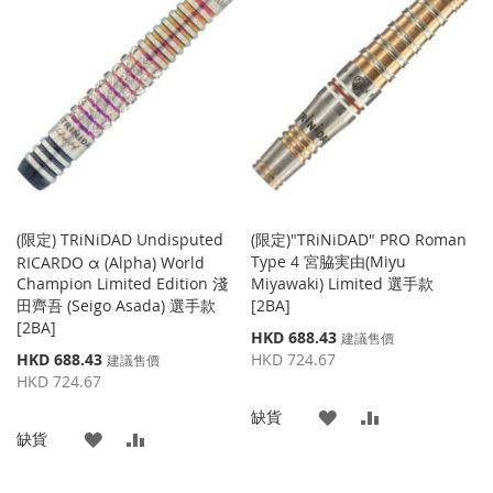
收
比
收
比
藏
較
藏
較
夾
夾
(限定) TRiNiDAD Undisputed
(限定)"TRiNiDAD" PRO Roman
Type 4 宮脇実由(Miyu
RICARDO α (Alpha) World
Champion Limited Edition 淺
Miyawaki) Limited 選手款
田齊吾 (Seigo Asada) 選手款
[2BA]
[2BA]
特
HKD 688.43
建議售價
殊
特
HKD 688.43
HKD 724.67
建議售價
價
殊
HKD 724.67
格
價
添
添
缺貨
格
添
添
缺貨
加
加
加
加
到
並