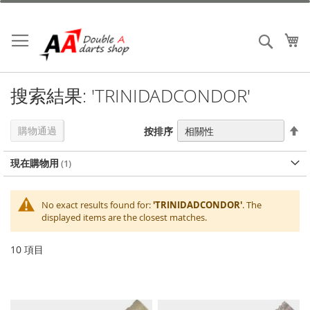
跳
到
內
我
搜索
容
搜索結果: 'TRINIDADCONDOR'
設
購物通過
按排序
置
降
現在購物用
序
No exact results found for:
'TRINIDADCONDOR'
. The
displayed items are the closest matches.
10
項目