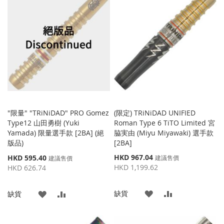
到
並
收
比
收
比
藏
較
藏
較
夾
夾
"限量" "TRiNiDAD" PRO Gomez
(限定) TRiNiDAD UNIFIED
Type12 山田勇樹 (Yuki
Roman Type 6 TiTO Limited 宮
Yamada) 限量選手款 [2BA] (絕
脇実由 (Miyu Miyawaki) 選手款
版品)
[2BA]
特
特
HKD 967.04
HKD 595.40
建議售價
建議售價
殊
殊
HKD 1,199.62
HKD 626.74
價
價
格
格
添
添
缺貨
添
添
缺貨
加
加
加
加