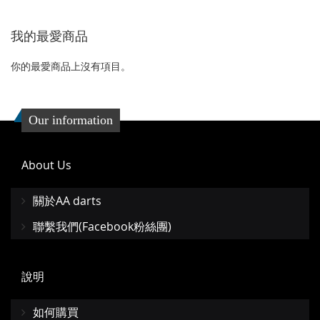
到
並
收
比
我的最愛商品
收
比
藏
較
藏
較
你的最愛商品上沒有項目。
夾
夾
Our information
About Us
關於AA darts
聯繫我們(Facebook粉絲團)
說明
如何購買