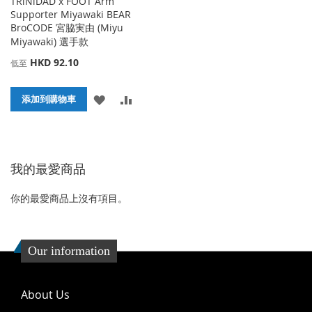
TRiNiDAD x FOOT Arm
Supporter Miyawaki BEAR
BroCODE 宮脇実由 (Miyu
Miyawaki) 選手款
HKD 92.10
低至
添
添
添加到購物車
加
加
到
並
我的最愛商品
收
比
藏
較
你的最愛商品上沒有項目。
夾
Our information
About Us