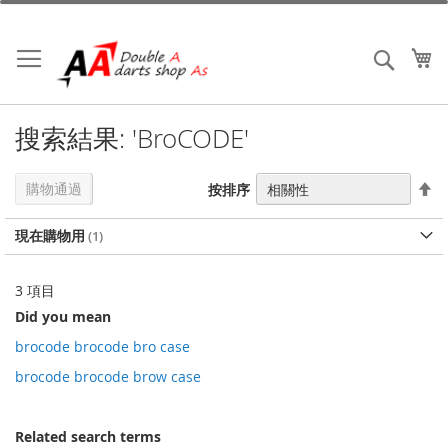
跳
到
內
我
搜索
容
搜索結果: 'BroCODE'
設
購物通過
按排序
置
降
現在購物用
序
3
項目
Did you mean
brocode brocode bro case
brocode brocode brow case
Related search terms