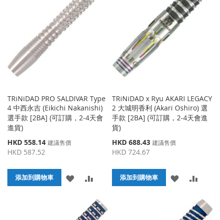
收
比
藏
較
藏
較
夾
夾
TRiNiDAD PRO SALDIVAR Type
TRiNiDAD x Ryu AKARI LEGACY
4 中西永吉 (Eikichi Nakanishi)
2 大城明香利 (Akari Oshiro) 選
選手款 [2BA] (可訂購，2-4天會
手款 [2BA] (可訂購，2-4天會進
進貨)
貨)
特
特
HKD 558.14
HKD 688.43
建議售價
建議售價
殊
殊
HKD 587.52
HKD 724.67
價
價
格
格
添
添
添
添
添加到購物車
添加到購物車
加
加
加
加
到
並
到
並