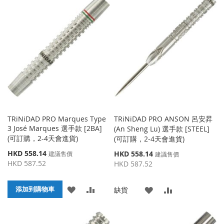
到
並
收
比
收
比
藏
較
藏
較
夾
夾
TRiNiDAD PRO Marques Type
TRiNiDAD PRO ANSON 呂安昇
3 José Marques 選手款 [2BA]
(An Sheng Lu) 選手款 [STEEL]
(可訂購，2-4天會進貨)
(可訂購，2-4天會進貨)
特
HKD 558.14
特
HKD 558.14
建議售價
建議售價
殊
殊
HKD 587.52
HKD 587.52
價
價
格
格
添
添
添加到購物車
添
添
缺貨
加
加
加
加
到
並