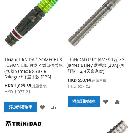
收
比
收
比
藏
較
藏
較
夾
夾
TIGA x TRiNiDAD GOMECHU3
TRiNiDAD PRO JAMES Type 3
FUSION 山田勇樹 × 坂口優希惠
James Bailey 選手款 [2BA] (可
(Yuki Yamada x Yukie
訂購，2-4天會進貨)
Sakaguchi) 選手款 [2BA]
特
HKD 558.14
建議售價
殊
特
HKD 1,023.35
HKD 587.52
建議售價
價
殊
HKD 1,077.21
格
價
添
添
格
添加到購物車
添
添
添加到購物車
加
加
加
加
到
並
到
並
收
比