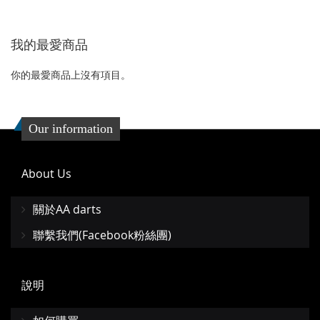
收
比
收
比
個
個
藏
較
藏
較
我的最愛商品
夾
夾
你的最愛商品上沒有項目。
Our information
About Us
關於AA darts
聯繫我們(Facebook粉絲團)
說明