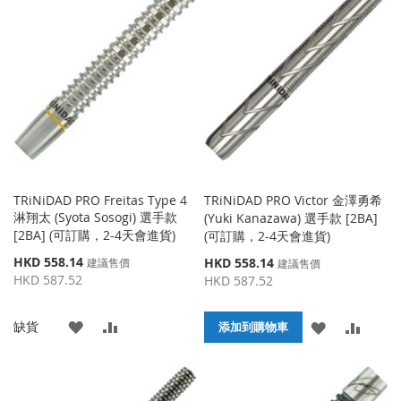
到
並
收
比
收
比
藏
較
藏
較
夾
夾
TRiNiDAD PRO Freitas Type 4
TRiNiDAD PRO Victor 金澤勇希
淋翔太 (Syota Sosogi) 選手款
(Yuki Kanazawa) 選手款 [2BA]
[2BA] (可訂購，2-4天會進貨)
(可訂購，2-4天會進貨)
特
HKD 558.14
特
HKD 558.14
建議售價
建議售價
殊
殊
HKD 587.52
HKD 587.52
價
價
格
格
添
添
缺貨
添
添
添加到購物車
加
加
加
加
到
並
到
並