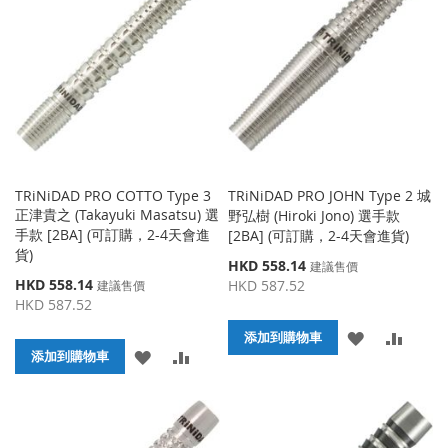
收
比
收
比
藏
較
藏
較
夾
夾
TRiNiDAD PRO COTTO Type 3
TRiNiDAD PRO JOHN Type 2 城
正津貴之 (Takayuki Masatsu) 選
野弘樹 (Hiroki Jono) 選手款
手款 [2BA] (可訂購，2-4天會進
[2BA] (可訂購，2-4天會進貨)
貨)
特
HKD 558.14
建議售價
殊
特
HKD 558.14
HKD 587.52
建議售價
價
殊
HKD 587.52
格
價
添
添
格
添加到購物車
添
添
添加到購物車
加
加
加
加
到
並
到
並
收
比