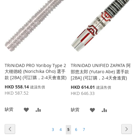
收
比
收
比
藏
較
藏
較
夾
夾
TRiNiDAD PRO Yoriboy Type 2
TRiNiDAD UNIFIED ZAPATA 阿
大穂徳睦 (Norichika Oho) 選手
部悠太郎 (Yutaro Abe) 選手款
款 [2BA] (可訂購，2-4天會進貨)
[2BA] (可訂購，2-4天會進貨)
特
HKD 558.14
特
HKD 614.01
建議售價
建議售價
殊
殊
HKD 587.52
HKD 646.33
價
價
格
格
添
添
缺貨
添
添
缺貨
加
加
加
加
頁面
頁面
頁面
頁面
頁面
頁面
頁面
您當前正在閱讀頁
上
下
3
4
5
6
7
到
並
到
並
一
一