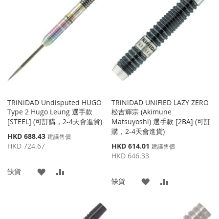
收
比
收
比
藏
較
藏
較
夾
夾
TRiNiDAD Undisputed HUGO
TRiNiDAD UNIFIED LAZY ZERO
Type 2 Hugo Leung 選手款
松吉輝宗 (Akimune
[STEEL] (可訂購，2-4天會進貨)
Matsuyoshi) 選手款 [2BA] (可訂
購，2-4天會進貨)
特
HKD 688.43
建議售價
殊
特
HKD 724.67
HKD 614.01
建議售價
價
殊
HKD 646.33
格
價
添
添
缺貨
格
添
添
缺貨
加
加
加
加
到
並
到
並