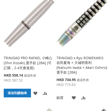
TRiNiDAD PRO RAFAEL 小崎心
TRiNiDAD x Ryu ROMEKARI3
岩田夏海 × 大城明香利
(Shin Kozaki) 選手款 [2BA] (可
(Natsumi Iwata × Akari Oshiro)
訂購，2-4天會進貨)
選手款 [2BA]
特
HKD 558.14
建議售價
殊
特
HKD 734.95
HKD 587.52
建議售價
價
殊
HKD 773.63
格
價
添
添
格
添加到購物車
添
添
缺貨
加
加
加
加
到
並