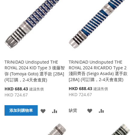
收
比
收
比
藏
較
藏
較
夾
夾
TRiNiDAD Undisputed THE
TRiNiDAD Undisputed THE
ROYAL 2024 KID Type 3 後藤智
ROYAL 2024 RICARDO Type 2
淺田齊吾 (Seigo Asada) 選手款
弥 (Tomoya Goto) 選手款 [2BA]
[2BA] (可訂購，2-4天會進貨)
(可訂購，2-4天會進貨)
特
特
HKD 688.43
HKD 688.43
建議售價
建議售價
殊
殊
HKD 724.67
HKD 724.67
價
價
格
格
添
添
缺貨
添
添
添加到購物車
加
加
加
加
到
並
到
並