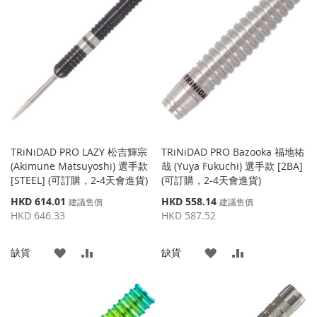
收
比
收
比
藏
較
藏
較
夾
夾
TRiNiDAD PRO LAZY 松吉輝宗
TRiNiDAD PRO Bazooka 福地祐
(Akimune Matsuyoshi) 選手款
哉 (Yuya Fukuchi) 選手款 [2BA]
[STEEL] (可訂購，2-4天會進貨)
(可訂購，2-4天會進貨)
特
特
HKD 614.01
HKD 558.14
建議售價
建議售價
殊
殊
HKD 646.33
HKD 587.52
價
價
格
格
添
添
添
添
缺貨
缺貨
加
加
加
加
到
並
到
並