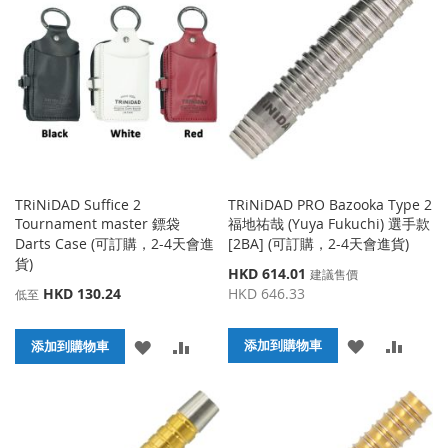
收
比
藏
較
藏
較
夾
夾
TRiNiDAD Suffice 2
TRiNiDAD PRO Bazooka Type 2
Tournament master 鏢袋
福地祐哉 (Yuya Fukuchi) 選手款
Darts Case (可訂購，2-4天會進
[2BA] (可訂購，2-4天會進貨)
貨)
特
HKD 614.01
建議售價
殊
HKD 130.24
HKD 646.33
低至
價
格
添
添
添
添
添加到購物車
添加到購物車
加
加
加
加
到
並
到
並