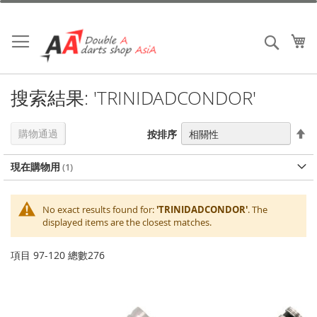
跳
到
內
我
搜索
容
搜索結果: 'TRINIDADCONDOR'
設
購物通過
按排序
置
降
現在購物用
序
No exact results found for:
'TRINIDADCONDOR'
. The
displayed items are the closest matches.
項目
97
-
120
總數
276