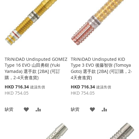
收
比
收
比
藏
較
藏
較
夾
夾
TRiNiDAD Undisputed GOMEZ
TRiNiDAD Undisputed KID
Type 16 EVO 山田勇樹 (Yuki
Type 3 EVO 後藤智弥 (Tomoya
Yamada) 選手款 [2BA] (可訂
Goto) 選手款 [2BA] (可訂購，2-
購，2-4天會進貨)
4天會進貨)
特
特
HKD 716.34
HKD 716.34
建議售價
建議售價
殊
殊
HKD 754.05
HKD 754.05
價
價
格
格
添
添
添
添
缺貨
缺貨
加
加
加
加
到
並
到
並