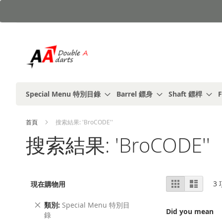
跳
到
內
容
Special Menu 特別目錄
Barrel 鏢身
Shaft 鏢桿
F
首頁
搜索結果: 'BroCODE''
搜索結果: 'BroCODE''
視
%1
列
3
現在購物用
及
表
圖
以
上
刪
類別
Special Menu 特別目
Did you mean
除
錄