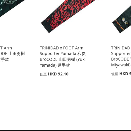
OT Arm
TRiNiDAD x FOOT Arm
TRiNiDAD
oCODE 山田勇樹
Supporter Yamada 和炎
Supporter
BroCODE
 選手款
BroCODE 山田勇樹 (Yuki
Miyawak
Yamada) 選手款
HKD 9
HKD 92.10
低至
低至