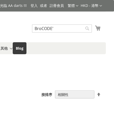
語言
金額
臨 AA darts !!!
登入
註冊會員
繁體
HKD - 港幣
搜索
我的購
搜
索
s 其他
Blog
設
按排序
置
降
序