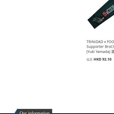
TRiNiDAD x FO
Supporter Br
(Yuki Yamada)
HKD 92.10
低至
添加到購物車
添加到購物車
添加到購物車
添
添
添
加
添
加
添
加
添
到
加
到
加
到
加
收
並
收
並
收
並
Our information