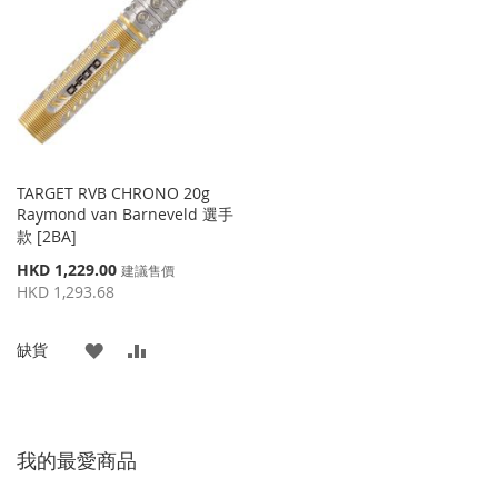
藏
較
藏
較
夾
夾
TARGET RVB CHRONO 20g
Raymond van Barneveld 選手
款 [2BA]
特
HKD 1,229.00
建議售價
殊
HKD 1,293.68
價
格
添
添
缺貨
加
加
到
並
我的最愛商品
收
比