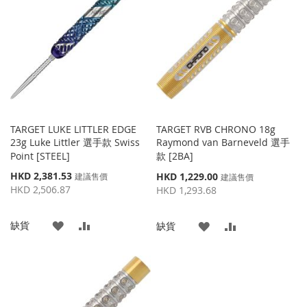
收
比
收
比
藏
較
藏
較
夾
夾
TARGET LUKE LITTLER EDGE
TARGET RVB CHRONO 18g
23g Luke Littler 選手款 Swiss
Raymond van Barneveld 選手
Point [STEEL]
款 [2BA]
特
HKD 2,381.53
特
HKD 1,229.00
建議售價
建議售價
殊
殊
HKD 2,506.87
HKD 1,293.68
價
價
格
格
添
添
缺貨
添
添
缺貨
加
加
加
加
到
並
到
並
收
比
收
比