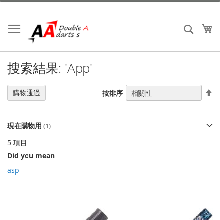
跳
到
內
我
搜索
容
搜索結果: 'App'
設
購物通過
按排序
置
降
序
現在購物用
5
項目
Did you mean
asp