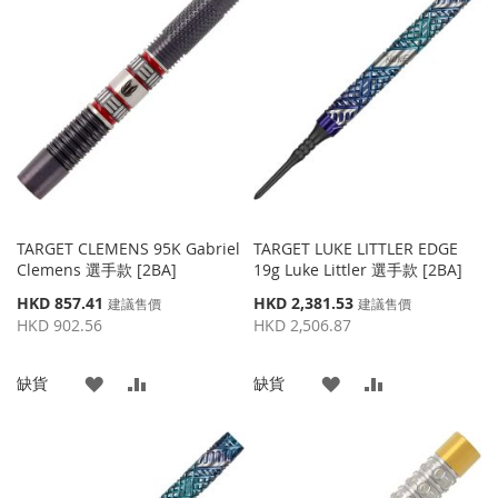
TARGET CLEMENS 95K Gabriel
TARGET LUKE LITTLER EDGE
Clemens 選手款 [2BA]
19g Luke Littler 選手款 [2BA]
特
特
HKD 857.41
HKD 2,381.53
建議售價
建議售價
殊
殊
HKD 902.56
HKD 2,506.87
價
價
格
格
添
添
添
添
缺貨
缺貨
加
加
加
加
到
並
到
並