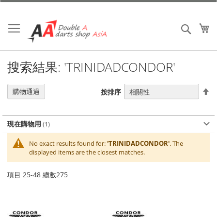
跳
到
內
我
搜索
容
搜索結果: 'TRINIDADCONDOR'
設
購物通過
按排序
置
降
序
現在購物用
No exact results found for:
'TRINIDADCONDOR'
. The
displayed items are the closest matches.
項目
25
-
48
總數
275