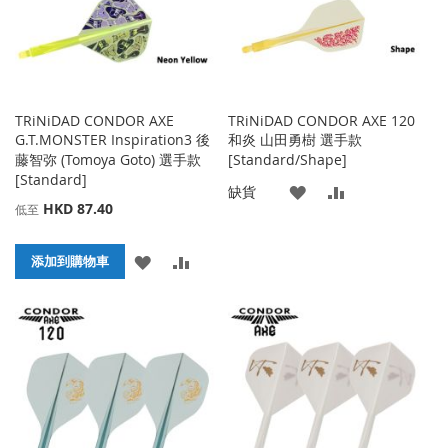
夾
TRiNiDAD CONDOR AXE
TRiNiDAD CONDOR AXE 120
G.T.MONSTER Inspiration3 後
和炎 山田勇樹 選手款
藤智弥 (Tomoya Goto) 選手款
[Standard/Shape]
[Standard]
添
添
缺貨
HKD 87.40
低至
加
加
添
添
到
並
添加到購物車
加
加
收
比
到
並
藏
較
收
比
夾
藏
較
夾