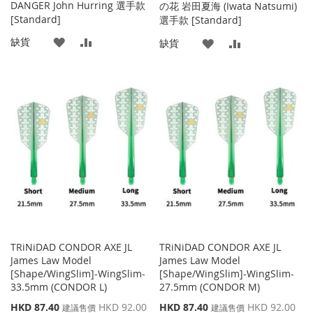
DANGER John Hurring 選手款
の花 岩田夏海 (Iwata Natsumi)
[Standard]
選手款 [Standard]
添
添
缺貨
添
添
缺貨
加
加
加
加
到
並
到
並
收
比
收
比
藏
較
藏
較
夾
夾
TRiNiDAD CONDOR AXE JL
TRiNiDAD CONDOR AXE JL
James Law Model
James Law Model
[Shape/WingSlim]-WingSlim-
[Shape/WingSlim]-WingSlim-
33.5mm (CONDOR L)
27.5mm (CONDOR M)
特
特
HKD 87.40
HKD 92.00
HKD 87.40
HKD 92.00
建議售價
建議售價