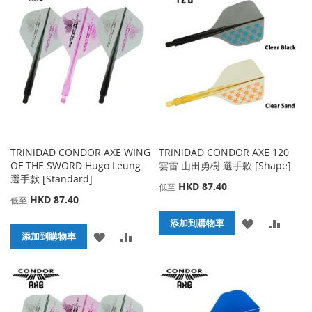
收
比
收
比
藏
較
藏
較
夾
夾
TRiNiDAD CONDOR AXE WING
TRiNiDAD CONDOR AXE 120
OF THE SWORD Hugo Leung
雲雷 山田勇樹 選手款 [Shape]
選手款 [Standard]
HKD 87.40
低至
HKD 87.40
低至
添
添
添加到購物車
添
添
添加到購物車
加
加
加
加
到
並
到
並
收
比
收
比