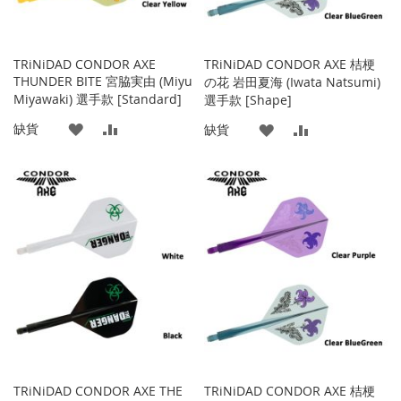
TRiNiDAD CONDOR AXE
TRiNiDAD CONDOR AXE 桔梗
THUNDER BITE 宮脇実由 (Miyu
の花 岩田夏海 (Iwata Natsumi)
Miyawaki) 選手款 [Standard]
選手款 [Shape]
添
添
缺貨
添
添
缺貨
加
加
加
加
到
並
到
並
收
比
收
比
藏
較
藏
較
夾
夾
TRiNiDAD CONDOR AXE THE
TRiNiDAD CONDOR AXE 桔梗