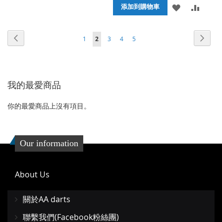
添
添
添加到購物車
到
並
加
加
收
比
頁面
頁面
頁面
頁面
頁面
頁面
頁面
您當前正在閱讀頁
上
下
1
2
3
4
5
到
並
藏
較
一
一
收
比
夾
個
個
藏
較
我的最愛商品
夾
你的最愛商品上沒有項目。
Our information
About Us
關於AA darts
聯繫我們(Facebook粉絲團)