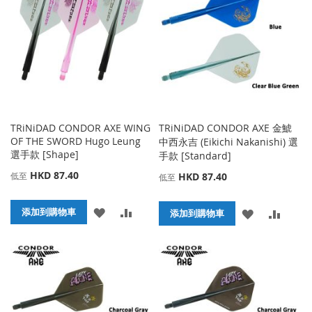
藏
較
藏
較
夾
夾
TRiNiDAD CONDOR AXE WING
TRiNiDAD CONDOR AXE 金鯱
OF THE SWORD Hugo Leung
中西永吉 (Eikichi Nakanishi) 選
選手款 [Shape]
手款 [Standard]
HKD 87.40
低至
HKD 87.40
低至
添
添
添加到購物車
添
添
添加到購物車
加
加
加
加
到
並
到
並
收
比
收
比
藏
較
藏
較