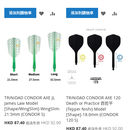
殊
殊
價
價
添
添
添
添
格
添加到購物車
格
添加到購物車
加
加
加
加
到
並
到
並
收
比
收
比
藏
較
藏
較
夾
夾
TRiNiDAD CONDOR AXE JL
TRiNiDAD CONDOR AXE 120
James Law Model
Death or Practice 西哲平
[Shape/WingSlim]-WingSlim-
(Teppei Nishi) Model
21.5mm (CONDOR S)
[Shape]-18.0mm (CONDOR
120 S)
特
HKD 87.40
HKD 92.00
建議售價
殊
特
HKD 87.40
HKD 92.00
建議售價