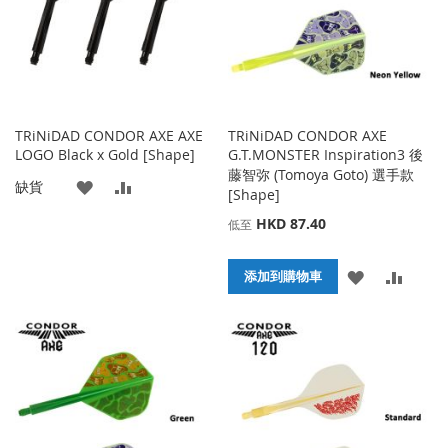
夾
夾
TRiNiDAD CONDOR AXE AXE
TRiNiDAD CONDOR AXE
LOGO Black x Gold [Shape]
G.T.MONSTER Inspiration3 後
藤智弥 (Tomoya Goto) 選手款
添
添
缺貨
[Shape]
加
加
HKD 87.40
低至
到
並
添
添
添加到購物車
收
比
加
加
藏
較
到
並
夾
收
比
藏
較