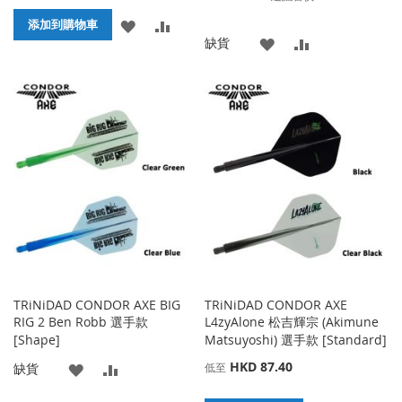
價
殊
添
添
格
添加到購物車
價
添
添
缺貨
格
加
加
加
加
到
並
到
並
收
比
收
比
藏
較
藏
較
夾
夾
TRiNiDAD CONDOR AXE BIG
TRiNiDAD CONDOR AXE
RIG 2 Ben Robb 選手款
L4zyAlone 松吉輝宗 (Akimune
[Shape]
Matsuyoshi) 選手款 [Standard]
HKD 87.40
添
添
缺貨
低至
加
加