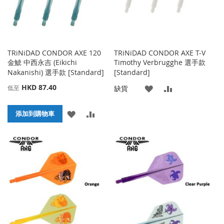
TRiNiDAD CONDOR AXE 120
TRiNiDAD CONDOR AXE T-V
金鯱 中西永吉 (Eikichi
Timothy Verbrugghe 選手款
Nakanishi) 選手款 [Standard]
[Standard]
HKD 87.40
添
添
缺貨
低至
加
加
添
添
添加到購物車
到
並
加
加
收
比
到
並
藏
較
收
比
夾
藏
較
夾