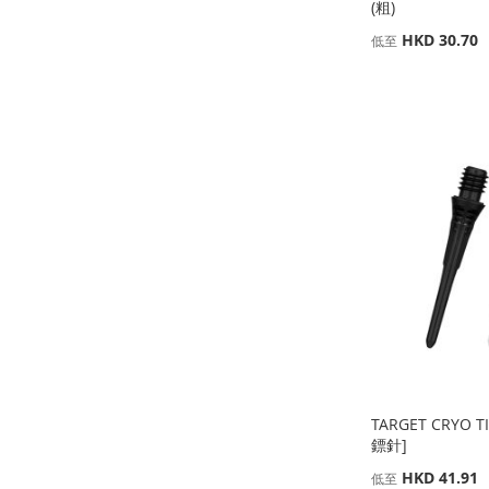
(粗)
缺
HKD 30.70
低至
貨
缺
缺
貨
貨
添
添加到購物車
添
添
加
添
添
加
添
加
添
到
加
加
添
到
加
到
加
收
並
到
加
收
並
收
並
藏
比
收
並
藏
比
藏
比
夾
較
藏
比
夾
較
夾
較
夾
較
TARGET CRYO TI
鏢針]
HKD 41.91
低至
缺