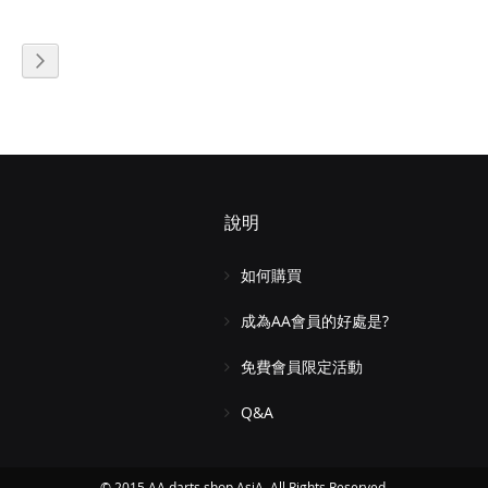
頁面
頁面
正在閱讀頁
下一個
說明
如何購買
成為AA會員的好處是?
免費會員限定活動
Q&A
© 2015 AA darts shop AsiA. All Rights Reserved.