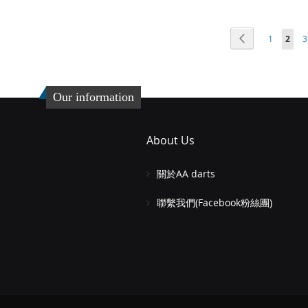
添
添
添
添
加
添
加
添
頁面
頁面
頁面
您當前
上一個
1
2
3
加
添
加
添
到
加
到
加
到
加
到
加
收
並
收
並
收
並
收
並
Our information
藏
比
藏
比
藏
比
藏
比
夾
較
夾
較
夾
較
夾
較
About Us
關於AA darts
聯繫我們(Facebook粉絲團)