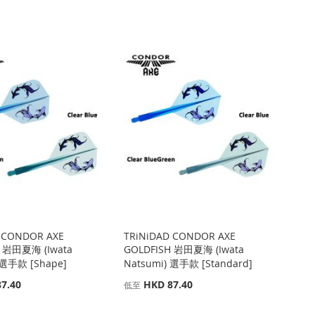
 CONDOR AXE
TRiNiDAD CONDOR AXE
H 岩田夏海 (Iwata
GOLDFISH 岩田夏海 (Iwata
 選手款 [Shape]
Natsumi) 選手款 [Standard]
7.40
HKD 87.40
低至