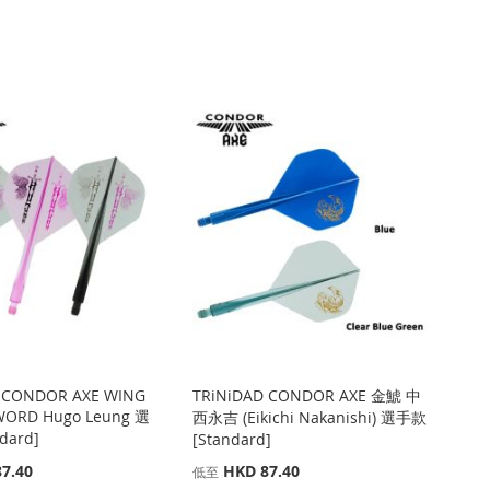
 CONDOR AXE WING
TRiNiDAD CONDOR AXE 金鯱 中
WORD Hugo Leung 選
西永吉 (Eikichi Nakanishi) 選手款
dard]
[Standard]
7.40
HKD 87.40
低至