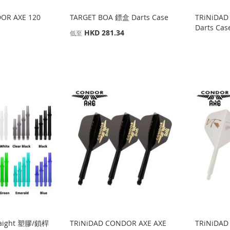
OR AXE 120
TARGET BOA 鏢盒 Darts Case
TRiNiDAD
Darts Cas
HKD 281.34
低至
traight 塑膠/鎖桿
TRiNiDAD CONDOR AXE AXE
TRiNiDAD