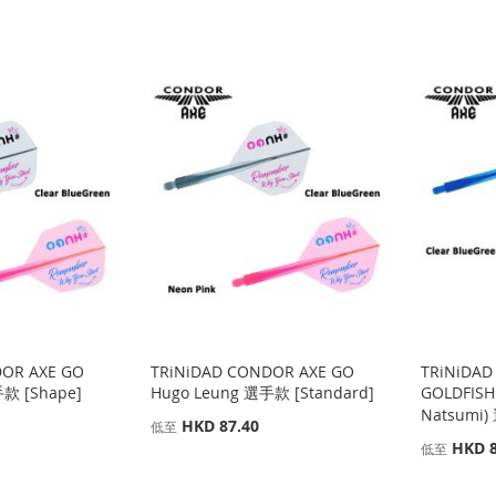
DOR AXE GO
TRiNiDAD CONDOR AXE GO
TRiNiDAD
款 [Shape]
Hugo Leung 選手款 [Standard]
GOLDFIS
Natsumi)
HKD 87.40
低至
HKD 8
低至