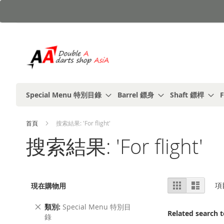
跳
到
內
容
Special Menu 特別目錄
Barrel 鏢身
Shaft 鏢桿
F
首頁
搜索結果: 'For flight'
搜索結果: 'For flight'
視
%1
列
項
現在購物用
及
表
圖
以
上
刪
類別
Special Menu 特別目
Related search 
除
錄