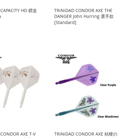
 CAPACITY HD 鏢盒
TRiNiDAD CONDOR AXE THE
DANGER John Hurring 選手款
e
[Standard]
 CONDOR AXE T-V
TRiNiDAD CONDOR AXE 桔梗の