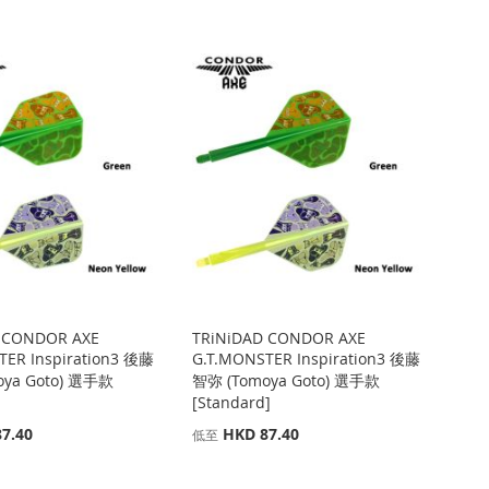
 CONDOR AXE
TRiNiDAD CONDOR AXE
TER Inspiration3 後藤
G.T.MONSTER Inspiration3 後藤
oya Goto) 選手款
智弥 (Tomoya Goto) 選手款
[Standard]
7.40
HKD 87.40
低至