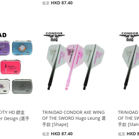
HKD 87.40
低至
CITY HD 鏢盒
TRiNiDAD CONDOR AXE WING
TRiNiDAD
OF THE SWORD Hugo Leung 選
OF THE S
yer Design (選手
手款 [Shape]
手款 [Stan
HKD 87.40
HKD 8
低至
低至