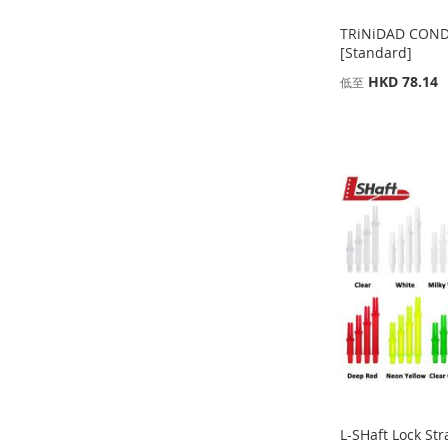
TRiNiDAD COND
[Standard]
缺
HKD 78.14
低至
貨
缺
添加到購物車
貨
添
添加到購物車
添
添
加
添
添
加
添
加
添
到
加
加
添
到
加
到
加
收
並
到
加
收
並
收
並
藏
比
收
並
藏
比
藏
比
夾
較
藏
比
夾
較
夾
較
夾
較
L-SHaft Lock S