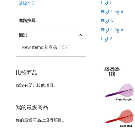
該
flight
清除全部
項
Flight flight
目
進階搜尋
Flighta
Flight flight'
類別
flight'
項
New Items 新商品
55
目
比較商品
你沒有要比較的項目。
我的最愛商品
你的最愛商品上沒有項目。