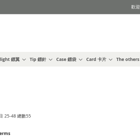
歡迎光
light 鏢翼
Tip 鏢針
Case 鏢袋
Card 卡片
The other
目
25
-
48
總數
55
terms