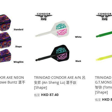
DOR AXE NEON
TRiNiDAD CONDOR AXE A/N 呂
TRiNiDAD
towe Buntz 選手
G.T.MONS
安昇 (An Sheng Lu) 選手款
智弥 (Tom
[Shape]
[Shape]
HKD 87.40
低至
HKD 8
低至