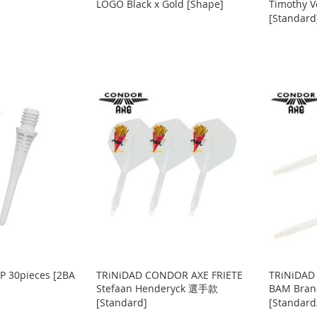
LOGO Black x Gold [Shape]
Timothy 
[Standard
P 30pieces [2BA
TRiNiDAD CONDOR AXE FRIETE
TRiNiDAD
Stefaan Henderyck 選手款
BAM Bran
[Standard]
[Standard