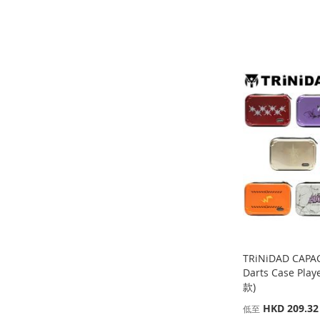
缺
貨
貨
添加到購物車
添
添
添加到購物車
添
加
添
添
加
添
加
添
到
加
加
添
到
加
到
加
收
並
到
加
收
並
收
並
藏
比
收
並
藏
比
藏
比
夾
較
藏
比
夾
較
夾
較
夾
較
TRiNiDAD CAPA
Darts Case Pla
款)
HKD 209.32
低至