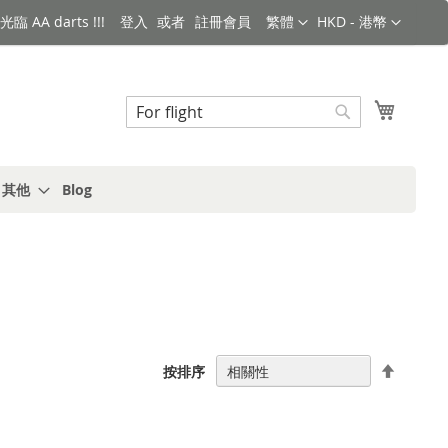
語言
金額
臨 AA darts !!!
登入
註冊會員
繁體
HKD - 港幣
搜索
我的購
搜
索
s 其他
Blog
設
按排序
置
降
序