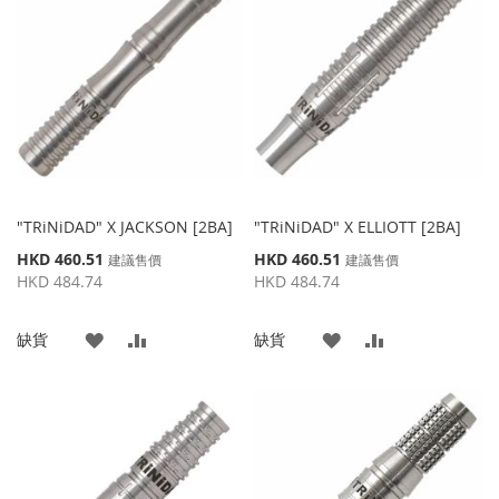
收
比
收
比
藏
較
藏
較
夾
夾
"TRiNiDAD" X JACKSON [2BA]
"TRiNiDAD" X ELLIOTT [2BA]
特
特
HKD 460.51
HKD 460.51
建議售價
建議售價
殊
殊
HKD 484.74
HKD 484.74
價
價
格
格
添
添
添
添
缺貨
缺貨
加
加
加
加
到
並
到
並
收
比
收
比
藏
較
藏
較