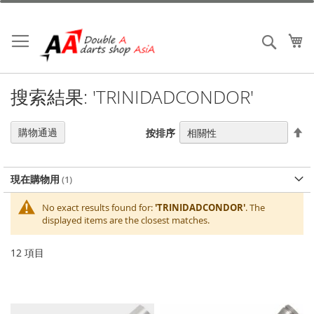
跳
到
內
我
搜索
容
搜索結果: 'TRINIDADCONDOR'
設
購物通過
按排序
置
降
序
現在購物用
No exact results found for:
'TRINIDADCONDOR'
. The
displayed items are the closest matches.
12
項目