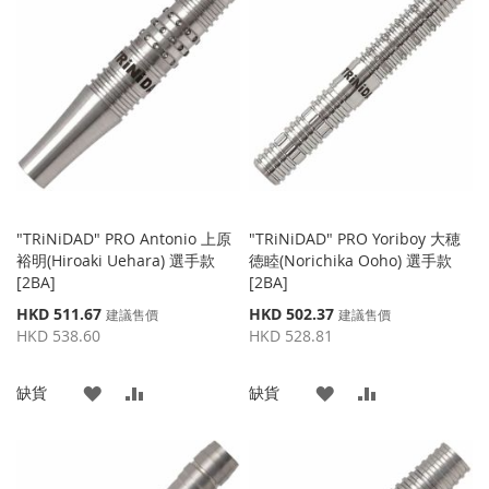
藏
較
收
比
夾
藏
較
夾
"TRiNiDAD" PRO Antonio 上原
"TRiNiDAD" PRO Yoriboy 大穂
裕明(Hiroaki Uehara) 選手款
徳睦(Norichika Ooho) 選手款
[2BA]
[2BA]
特
特
HKD 511.67
HKD 502.37
建議售價
建議售價
殊
殊
HKD 538.60
HKD 528.81
價
價
格
格
添
添
添
添
缺貨
缺貨
加
加
加
加
到
並
到
並