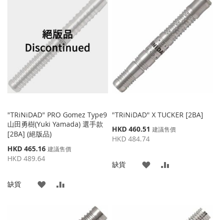
"TRiNiDAD" PRO Gomez Type9
"TRiNiDAD" X TUCKER [2BA]
山田勇樹(Yuki Yamada) 選手款
特
HKD 460.51
建議售價
[2BA] (絕版品)
殊
HKD 484.74
價
特
HKD 465.16
建議售價
格
殊
HKD 489.64
添
添
缺貨
價
格
加
加
添
添
缺貨
到
並
加
加
收
比
到
並