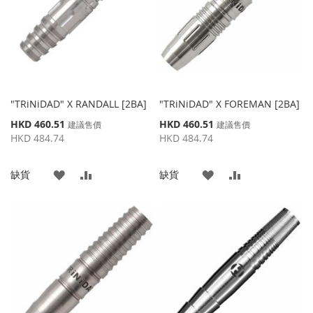
夾
夾
"TRiNiDAD" X RANDALL [2BA]
"TRiNiDAD" X FOREMAN [2BA]
特
特
HKD 460.51
HKD 460.51
建議售價
建議售價
殊
殊
HKD 484.74
HKD 484.74
價
價
格
格
添
添
添
添
缺貨
缺貨
加
加
加
加
到
並
到
並
收
比
收
比
藏
較
藏
較
夾
夾