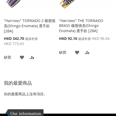
"Harrows" TORNADO 2 榎股慎
"Harrows" THE TORNADO
BRASS 榎股慎吾(Shingo
吾(Shingo Enomata) 選手款
Enomata) 選手款 [2BA]
[2BA]
特
特
HKD 342.70
HKD 92.10
HKD 96.94
建議售價
建議售價
殊
殊
HKD 773.63
價
價
添
添
缺貨
格
格
添
添
缺貨
加
加
加
加
到
並
到
並
收
比
我的最愛商品
收
比
藏
較
藏
較
你的最愛商品上沒有項目。
夾
夾
Our information