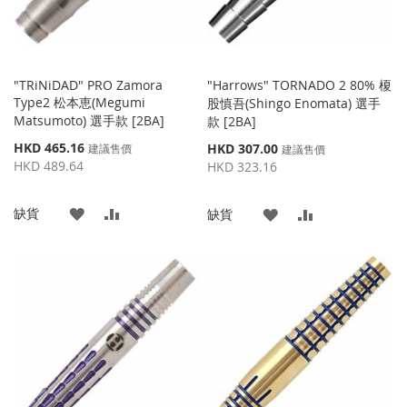
"TRiNiDAD" PRO Zamora
"Harrows" TORNADO 2 80% 榎
Type2 松本恵(Megumi
股慎吾(Shingo Enomata) 選手
Matsumoto) 選手款 [2BA]
款 [2BA]
特
HKD 465.16
特
HKD 307.00
建議售價
建議售價
殊
殊
HKD 489.64
HKD 323.16
價
價
格
格
添
添
缺貨
添
添
缺貨
加
加
加
加
到
並
到
並
收
比
收
比
藏
較
藏
較
夾
夾