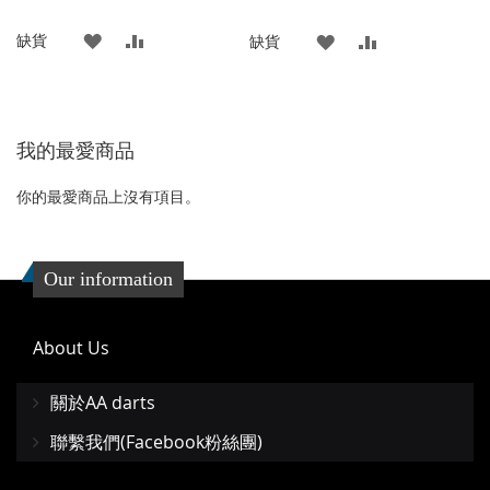
格
格
添
添
缺貨
添
添
缺貨
加
加
加
加
到
並
到
並
我的最愛商品
收
比
收
比
藏
較
藏
較
你的最愛商品上沒有項目。
夾
夾
Our information
About Us
關於AA darts
聯繫我們(Facebook粉絲團)