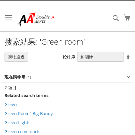
跳
到
內
我
搜索
容
搜索結果: 'Green room'
設
購物通過
按排序
置
降
序
現在購物用
2
項目
Related search terms
Green
Green Room" Big Bandy
Green flights
Green room darts