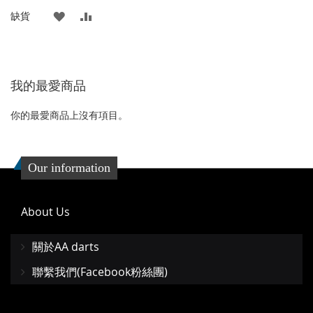
格
添
添
缺貨
加
加
到
並
我的最愛商品
收
比
藏
較
你的最愛商品上沒有項目。
夾
Our information
About Us
關於AA darts
聯繫我們(Facebook粉絲團)