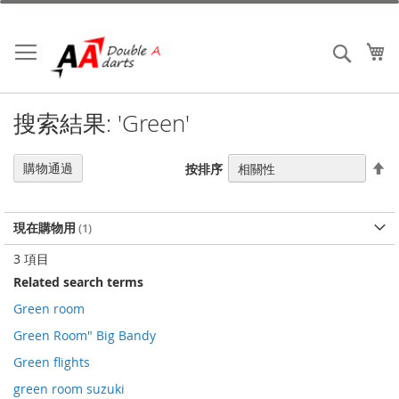
跳
到
內
我
搜索
容
搜索結果: 'Green'
設
購物通過
按排序
置
降
序
現在購物用
3
項目
Related search terms
Green room
Green Room" Big Bandy
Green flights
green room suzuki