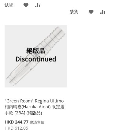
添
添
缺貨
格
添
添
缺貨
加
加
加
加
到
並
到
並
收
比
收
比
藏
較
藏
較
夾
夾
"Green Room" Regina Ultimo
相内晴嘉(Haruka Ainai) 限定選
手款 [2BA] (絕版品)
特
HKD 244.77
建議售價
殊
HKD 612.05
價