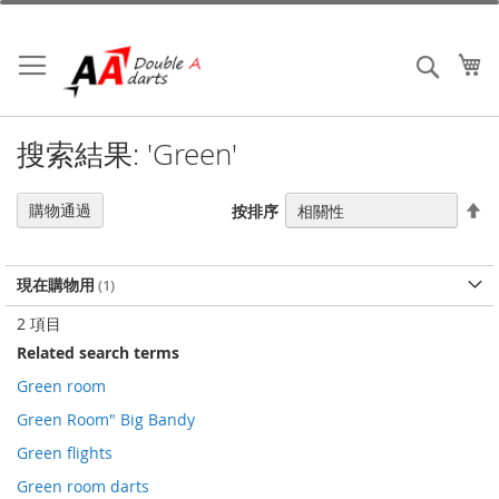
跳
到
內
我
搜索
容
搜索結果: 'Green'
設
購物通過
按排序
置
降
序
現在購物用
2
項目
Related search terms
Green room
Green Room" Big Bandy
Green flights
Green room darts