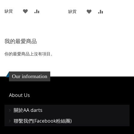
格
格
添
添
缺貨
添
添
缺貨
加
加
加
加
到
並
到
並
我的最愛商品
收
比
收
比
藏
較
藏
較
你的最愛商品上沒有項目。
夾
夾
Our information
About Us
關於AA darts
聯繫我們(Facebook粉絲團)