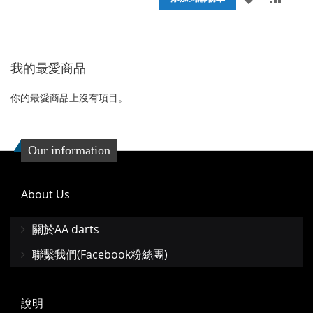
加
加
加
加
到
並
到
並
收
比
我的最愛商品
收
比
藏
較
藏
較
你的最愛商品上沒有項目。
夾
夾
Our information
About Us
關於AA darts
聯繫我們(Facebook粉絲團)
說明