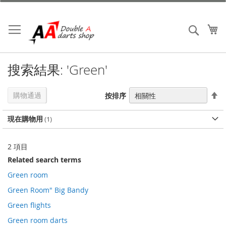
跳
到
內
我
搜索
容
搜索結果: 'Green'
設
購物通過
按排序
置
降
現在購物用
序
2
項目
Related search terms
Green room
Green Room" Big Bandy
Green flights
Green room darts