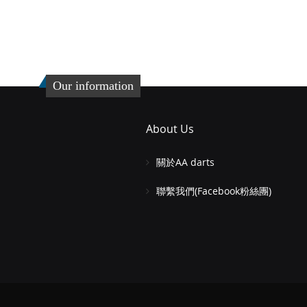
添
加
添
到
加
收
並
Our information
藏
比
夾
較
About Us
關於AA darts
聯繫我們(Facebook粉絲團)