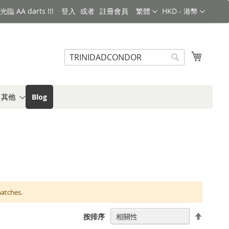
語言
金額
臨 AA darts !!!
登入
註冊會員
繁體
HKD - 港幣
搜索
我的購
搜
索
s 其他
Blog
matches.
設
按排序
置