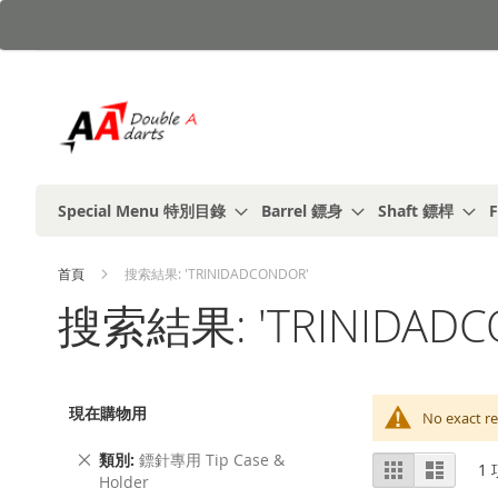
跳
到
內
容
Special Menu 特別目錄
Barrel 鏢身
Shaft 鏢桿
F
首頁
搜索結果: 'TRINIDADCONDOR'
搜索結果: 'TRINIDADC
現在購物用
No exact re
刪
類別
鏢針專用 Tip Case &
視
%1
列
1
除
Holder
及
表
圖