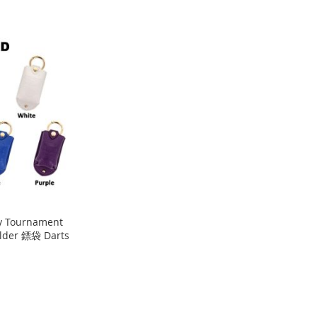
y Tournament
older 鏢袋 Darts