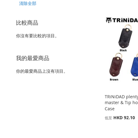
以
該
清除全部
上
項
目
比較商品
你沒有要比較的項目。
我的最愛商品
你的最愛商品上沒有項目。
TRiNiDAD plent
master & Tip h
Case
HKD 92.10
低至
添加到購物車