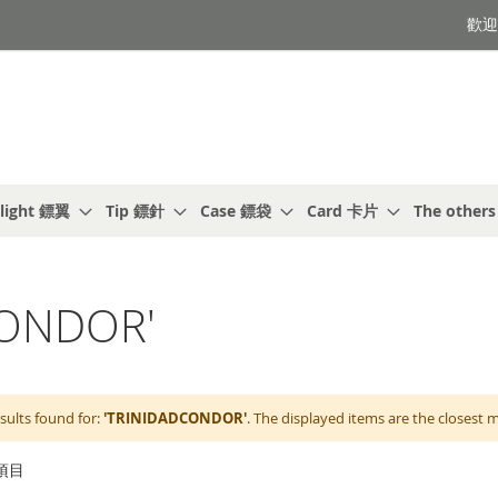
歡迎光
light 鏢翼
Tip 鏢針
Case 鏢袋
Card 卡片
The other
ONDOR'
sults found for:
'TRINIDADCONDOR'
. The displayed items are the closest 
項目