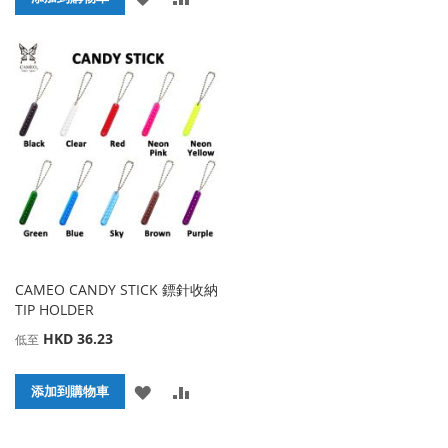
加
加
加
加
到
並
到
並
收
比
收
比
藏
較
藏
較
夾
夾
CAMEO CANDY STICK 鏢針收納
TIP HOLDER
HKD 36.23
低至
添
添
添加到購物車
加
加