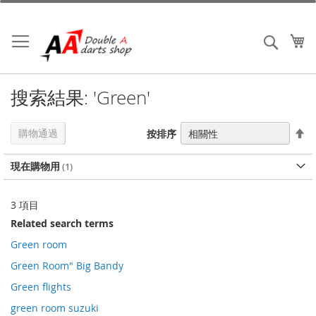
跳
到
內
我
搜索
容
搜索結果: 'Green'
設
購物通過
按排序
置
降
現在購物用
序
3
項目
Related search terms
Green room
Green Room" Big Bandy
Green flights
green room suzuki