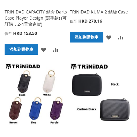
TRiNiDAD CAPACITY 鏢盒 Darts
TRiNiDAD KUMA 2 鏢袋 Case
Case Player Design (選手款) (可
HKD 278.16
低至
訂購，2-4天會進貨)
HKD 153.50
低至
添
添
添加到購物車
加
加
添
添
添加到購物車
到
並
加
加
收
比
到
並
藏
較
收
比
夾
藏
較
夾