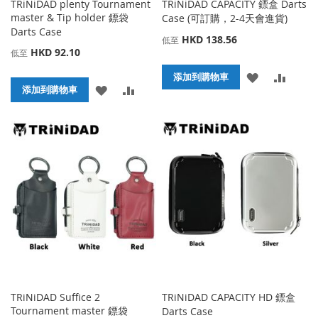
TRiNiDAD plenty Tournament
TRiNiDAD CAPACITY 鏢盒 Darts
master & Tip holder 鏢袋
Case (可訂購，2-4天會進貨)
Darts Case
HKD 138.56
低至
HKD 92.10
低至
添
添
添加到購物車
添
添
添加到購物車
加
加
加
加
到
並
到
並
收
比
收
比
藏
較
藏
較
夾
夾
TRiNiDAD Suffice 2
TRiNiDAD CAPACITY HD 鏢盒
Tournament master 鏢袋
Darts Case