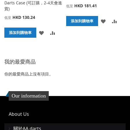
Darts Case (可訂購，2-4天會進
HKD 181.41
低至
貨)
HKD 130.24
低至
添
添
添加到購物車
加
加
添
添
添加到購物車
到
並
加
加
收
比
到
並
我的最愛商品
藏
較
收
比
夾
藏
較
你的最愛商品上沒有項目。
夾
Our information
About Us
關於AA darts