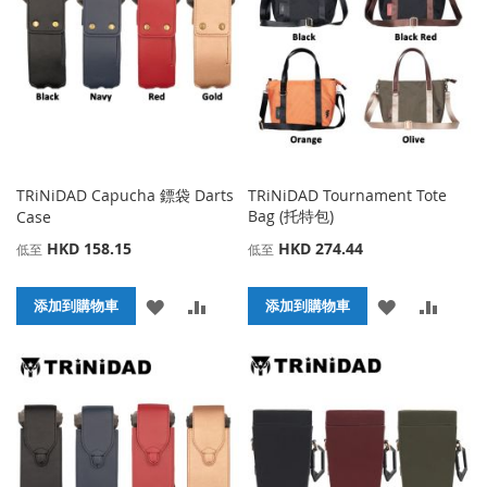
藏
較
藏
較
夾
夾
TRiNiDAD Capucha 鏢袋 Darts
TRiNiDAD Tournament Tote
Bag (托特包)
Case
HKD 158.15
HKD 274.44
低至
低至
添
添
添
添
添加到購物車
添加到購物車
加
加
加
加
到
並
到
並
收
比
收
比
藏
較
藏
較