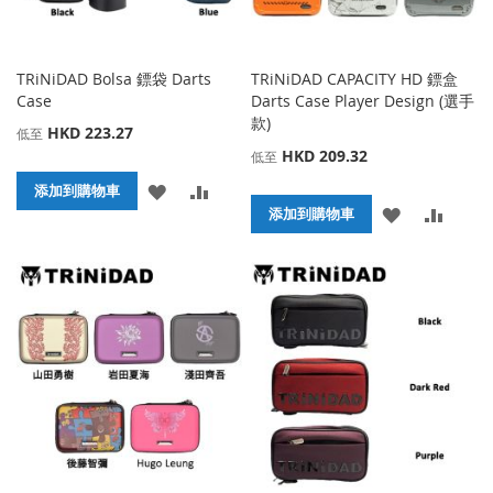
TRiNiDAD Bolsa 鏢袋 Darts
TRiNiDAD CAPACITY HD 鏢盒
Case
Darts Case Player Design (選手
款)
HKD 223.27
低至
HKD 209.32
低至
添
添
添加到購物車
添
添
添加到購物車
加
加
加
加
到
並
到
並
收
比
收
比
藏
較
藏
較
夾
夾