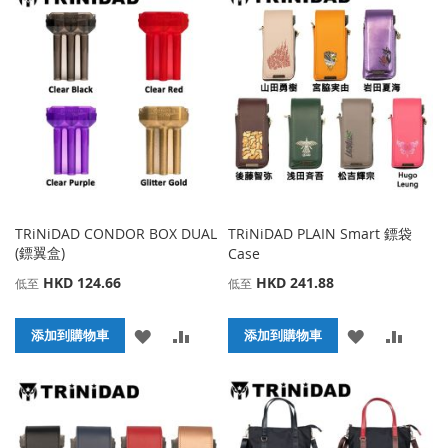
TRiNiDAD CONDOR BOX DUAL
TRiNiDAD PLAIN Smart 鏢袋
(鏢翼盒)
Case
HKD 124.66
HKD 241.88
低至
低至
添
添
添
添
添加到購物車
添加到購物車
加
加
加
加
到
並
到
並
收
比
收
比