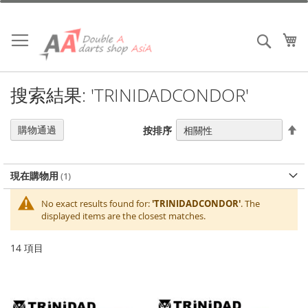
跳
到
內
我
搜索
容
搜索結果: 'TRINIDADCONDOR'
設
購物通過
按排序
置
降
序
現在購物用
No exact results found for:
'TRINIDADCONDOR'
. The
displayed items are the closest matches.
14
項目