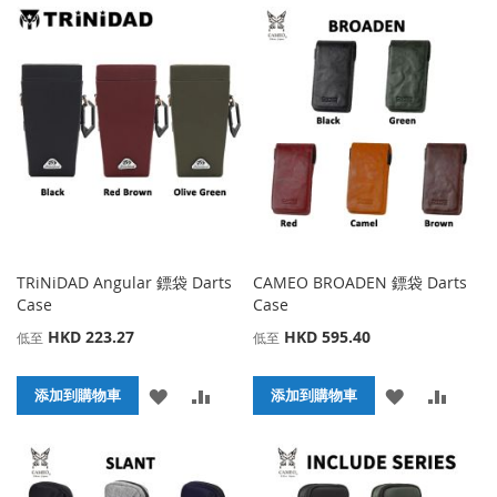
到
並
到
並
收
比
收
比
藏
較
藏
較
夾
夾
TRiNiDAD Angular 鏢袋 Darts
CAMEO BROADEN 鏢袋 Darts
Case
Case
HKD 223.27
HKD 595.40
低至
低至
添
添
添
添
添加到購物車
添加到購物車
加
加
加
加
到
並
到
並