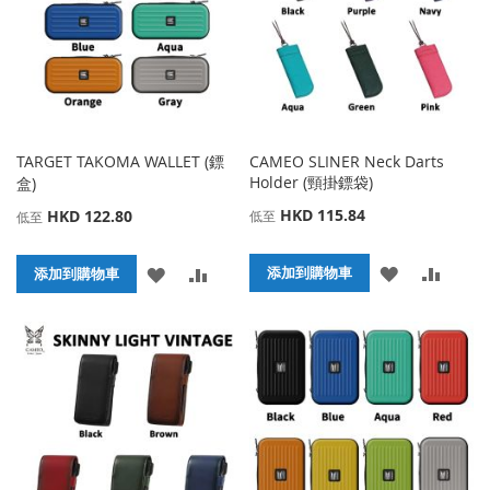
夾
夾
TARGET TAKOMA WALLET (鏢
CAMEO SLINER Neck Darts
Holder (頸掛鏢袋)
盒)
HKD 115.84
HKD 122.80
低至
低至
添
添
添
添
添加到購物車
添加到購物車
加
加
加
加
到
並
到
並
收
比
收
比
藏
較
藏
較
夾
夾