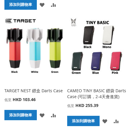
添
添
添加到購物車
到
並
加
加
收
比
到
並
藏
較
收
比
夾
藏
較
夾
TARGET NEST 鏢盒 Darts Case
CAMEO TINY BASIC 鏢袋 Darts
Case (可訂購，2-4天會進貨)
HKD 103.46
低至
HKD 255.39
低至
添
添
添加到購物車
添
添
添加到購物車
加
加
加
加