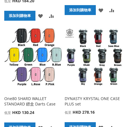
HKD 184.20
低至
添
添
添加到購物車
添
添
添加到購物車
加
加
加
加
到
並
到
並
收
比
收
比
藏
較
藏
較
夾
夾
One80 SHARD WALLET
DYNASTY KRYSTAL ONE CASE
STANDARD 鏢盒 Darts Case
PLUS set
HKD 278.16
HKD 130.24
低至
低至
添
添