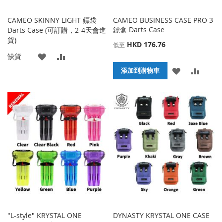
CAMEO SKINNY LIGHT 鏢袋
CAMEO BUSINESS CASE PRO 3
鏢盒 Darts Case
Darts Case (可訂購，2-4天會進
貨)
HKD 176.76
低至
添
添
缺貨
添
添
添加到購物車
加
加
加
加
到
並
到
並
收
比
收
比
藏
較
藏
較
夾
夾
"L-style" KRYSTAL ONE
DYNASTY KRYSTAL ONE CASE