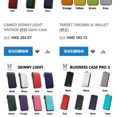
CAMEO SKINNY LIGHT
TARGET TAKOMA XL WALLET
VINTAGE 鏢袋 Darts Case
(鏢盒)
HKD 292.07
HKD 163.73
低至
低至
添
添
添
添
添加到購物車
添加到購物車
加
加
加
加
到
並
到
並
收
比
收
比
藏
較
藏
較
夾
夾