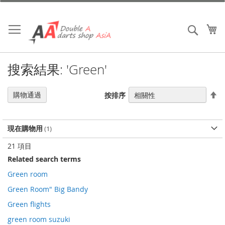
跳
到
內
我
搜索
容
搜索結果: 'Green'
設
購物通過
按排序
置
降
序
現在購物用
21
項目
Related search terms
Green room
Green Room" Big Bandy
Green flights
green room suzuki