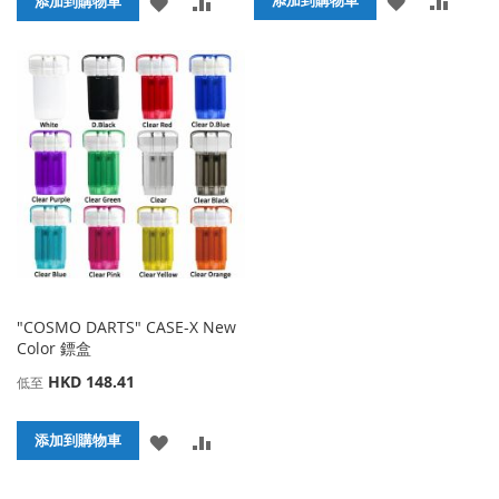
添
添
添加到購物車
添加到購物車
加
加
加
加
到
並
到
並
收
比
收
比
藏
較
藏
較
夾
夾
"COSMO DARTS" CASE-X New
Color 鏢盒
HKD 148.41
低至
添
添
添加到購物車
加
加