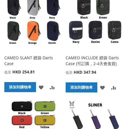
收
比
收
比
藏
較
藏
較
夾
夾
CAMEO SLANT 鏢袋 Darts
CAMEO INCLUDE 鏢袋 Darts
Case
Case (可訂購，2-4天會進貨)
HKD 254.81
HKD 347.94
低至
低至
添
添
添加到購物車
添
添
添加到購物車
加
加
加
加
到
並
到
並
收
比
收
比
藏
較
藏
較