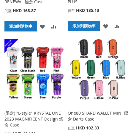
RENEWAL 鏢盒 Case
PLUS
HKD 185.13
HKD 168.87
低至
低至
添
添
添
添
添加到購物車
添加到購物車
加
加
加
加
到
並
到
並
收
比
收
比
藏
較
藏
較
夾
夾
(限定) "L-style" KRYSTAL ONE
One80 SHARD WALLET MINI 鏢
2023 MAGNIFICENT Design 鏢
盒 Darts Case
盒 Case
HKD 102.33
低至