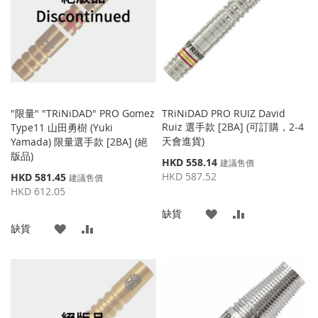
藏
較
藏
較
夾
夾
"限量" "TRiNiDAD" PRO Gomez
TRiNiDAD PRO RUIZ David
Ruiz 選手款 [2BA] (可訂購，2-4
Type11 山田勇樹 (Yuki
天會進貨)
Yamada) 限量選手款 [2BA] (絕
版品)
特
HKD 558.14
建議售價
殊
特
HKD 587.52
HKD 581.45
建議售價
價
殊
HKD 612.05
格
價
添
添
缺貨
格
添
添
缺貨
加
加
加
加
到
並
到
並
收
比
收
比
藏
較