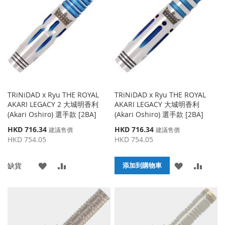
收
比
收
比
藏
較
藏
較
夾
夾
TRiNiDAD x Ryu THE ROYAL
TRiNiDAD x Ryu THE ROYAL
AKARI LEGACY 2 大城明香利
AKARI LEGACY 大城明香利
(Akari Oshiro) 選手款 [2BA]
(Akari Oshiro) 選手款 [2BA]
特
特
HKD 716.34
HKD 716.34
建議售價
建議售價
殊
殊
HKD 754.05
HKD 754.05
價
價
格
格
添
添
添
添
缺貨
添加到購物車
加
加
加
加
到
並
到
並
收
比
收
比