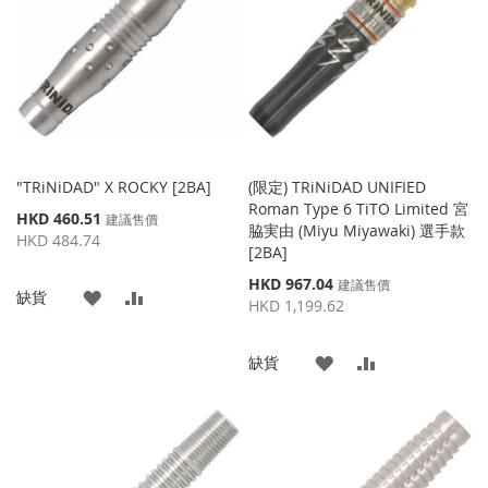
藏
較
夾
"TRiNiDAD" X ROCKY [2BA]
(限定) TRiNiDAD UNIFIED
Roman Type 6 TiTO Limited 宮
特
HKD 460.51
建議售價
脇実由 (Miyu Miyawaki) 選手款
殊
HKD 484.74
[2BA]
價
格
特
HKD 967.04
建議售價
添
添
缺貨
殊
HKD 1,199.62
價
加
加
格
添
添
缺貨
到
並
加
加
收
比
到
並
藏
較
收
比
夾