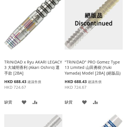
收
比
收
比
藏
較
藏
較
夾
夾
TRiNiDAD x Ryu AKARI LEGACY
"TRiNiDAD" PRO Gomez Type
3 大城明香利 (Akari Oshiro) 選
13 Limited 山田勇樹 (Yuki
手款 [2BA]
Yamada) Model [2BA] (絕版品)
特
特
HKD 688.43
HKD 688.43
建議售價
建議售價
殊
殊
HKD 724.67
HKD 724.67
價
價
格
格
添
添
添
添
缺貨
缺貨
加
加
加
加
到
並
到
並