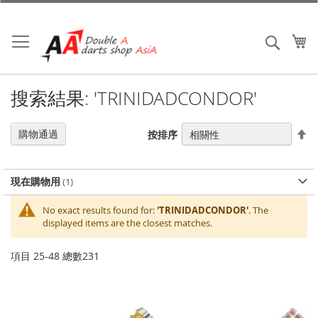
跳
到
內
我
搜索
容
搜索結果: 'TRINIDADCONDOR'
設
購物通過
按排序
置
降
序
現在購物用
No exact results found for:
'TRINIDADCONDOR'
. The
displayed items are the closest matches.
項目
25
-
48
總數
231