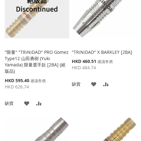
藏
較
夾
夾
"限量" "TRiNiDAD" PRO Gomez
"TRiNiDAD" X BARKLEY [2BA]
Type12 山田勇樹 (Yuki
特
HKD 460.51
建議售價
Yamada) 限量選手款 [2BA] (絕
殊
HKD 484.74
版品)
價
格
特
HKD 595.40
建議售價
添
添
缺貨
殊
HKD 626.74
價
加
加
格
添
添
缺貨
到
並
加
加
收
比
到
並
藏
較
收
比
夾