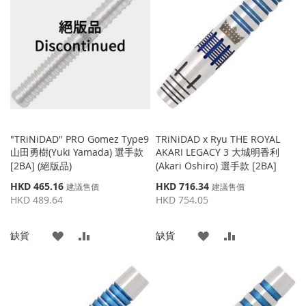
收
比
收
比
藏
較
藏
較
夾
夾
"TRiNiDAD" PRO Gomez Type9
TRiNiDAD x Ryu THE ROYAL
山田勇樹(Yuki Yamada) 選手款
AKARI LEGACY 3 大城明香利
[2BA] (絕版品)
(Akari Oshiro) 選手款 [2BA]
特
特
HKD 465.16
HKD 716.34
建議售價
建議售價
殊
殊
HKD 489.64
HKD 754.05
價
價
格
格
添
添
添
添
缺貨
缺貨
加
加
加
加
到
並
到
並