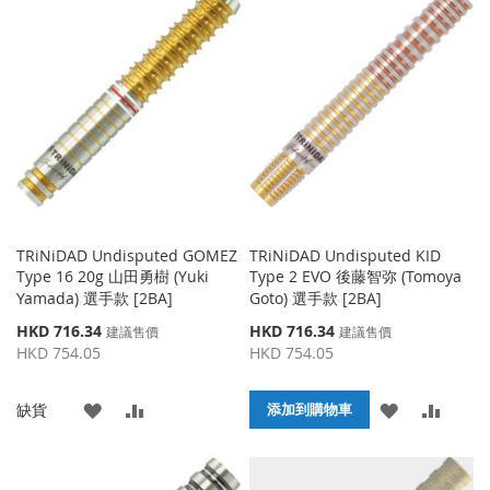
TRiNiDAD Undisputed GOMEZ
TRiNiDAD Undisputed KID
Type 16 20g 山田勇樹 (Yuki
Type 2 EVO 後藤智弥 (Tomoya
Yamada) 選手款 [2BA]
Goto) 選手款 [2BA]
特
特
HKD 716.34
HKD 716.34
建議售價
建議售價
殊
殊
HKD 754.05
HKD 754.05
價
價
格
格
添
添
添
添
缺貨
添加到購物車
加
加
加
加
到
並
到
並