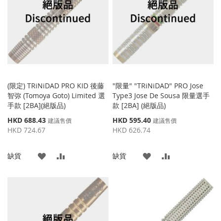
藏
較
藏
較
夾
夾
(限定) TRiNiDAD PRO KID 後藤
"限量" "TRiNiDAD" PRO Jose
智弥 (Tomoya Goto) Limited 選
Type3 Jose De Sousa 限量選手
手款 [2BA](絕版品)
款 [2BA] (絕版品)
特
特
HKD 688.43
HKD 595.40
建議售價
建議售價
殊
殊
HKD 724.67
HKD 626.74
價
價
格
格
添
添
添
添
缺貨
缺貨
加
加
加
加
到
並
到
並
收
比
收
比