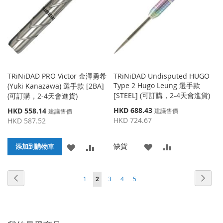
夾
夾
TRiNiDAD PRO Victor 金澤勇希
TRiNiDAD Undisputed HUGO
Type 2 Hugo Leung 選手款
(Yuki Kanazawa) 選手款 [2BA]
[STEEL] (可訂購，2-4天會進貨)
(可訂購，2-4天會進貨)
特
特
HKD 688.43
HKD 558.14
建議售價
建議售價
殊
殊
HKD 724.67
HKD 587.52
價
價
格
格
添
添
缺貨
添
添
添加到購物車
加
加
加
加
頁面
頁面
頁面
頁面
頁面
頁面
頁面
您當前正在閱讀頁
上
下
1
2
3
4
5
到
並
到
並
一
一
收
比
收
比
個
個
藏
較
藏
較