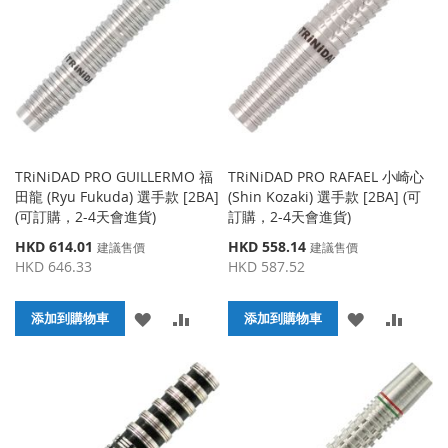
藏
較
夾
TRiNiDAD PRO GUILLERMO 福
TRiNiDAD PRO RAFAEL 小崎心
田龍 (Ryu Fukuda) 選手款 [2BA]
(Shin Kozaki) 選手款 [2BA] (可
(可訂購，2-4天會進貨)
訂購，2-4天會進貨)
特
特
HKD 614.01
HKD 558.14
建議售價
建議售價
殊
殊
HKD 646.33
HKD 587.52
價
價
格
格
添
添
添
添
添加到購物車
添加到購物車
加
加
加
加
到
並
到
並
收
比
收
比