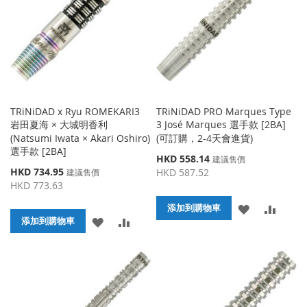
藏
較
藏
較
夾
夾
TRiNiDAD x Ryu ROMEKARI3
TRiNiDAD PRO Marques Type
岩田夏海 × 大城明香利
3 José Marques 選手款 [2BA]
(Natsumi Iwata × Akari Oshiro)
(可訂購，2-4天會進貨)
選手款 [2BA]
特
HKD 558.14
建議售價
殊
特
HKD 734.95
HKD 587.52
建議售價
價
殊
HKD 773.63
格
價
添
添
格
添加到購物車
添
添
添加到購物車
加
加
加
加
到
並
到
並
收
比
收
比
藏
較