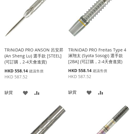
藏
較
夾
夾
TRiNiDAD PRO ANSON 呂安昇
TRiNiDAD PRO Freitas Type 4
淋翔太 (Syota Sosogi) 選手款
(An Sheng Lu) 選手款 [STEEL]
[2BA] (可訂購，2-4天會進貨)
(可訂購，2-4天會進貨)
特
特
HKD 558.14
HKD 558.14
建議售價
建議售價
殊
殊
HKD 587.52
HKD 587.52
價
價
格
格
添
添
缺貨
添
添
缺貨
加
加
加
加
到
並
到
並
收
比
收
比
藏
較
藏
較