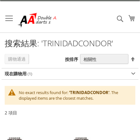
跳
到
內
我
搜索
容
搜索結果: 'TRINIDADCONDOR'
設
購物通過
按排序
置
降
現在購物用
序
No exact results found for:
'TRINIDADCONDOR'
. The
displayed items are the closest matches.
2
項目