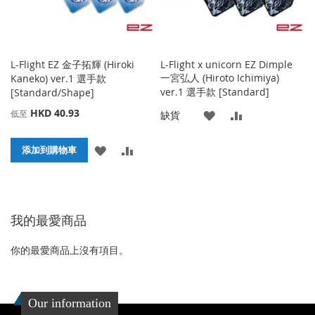
L-Flight EZ 金子拓輝 (Hiroki
L-Flight x unicorn EZ Dimple
一宮弘人 (Hiroto Ichimiya)
Kaneko) ver.1 選手款
ver.1 選手款 [Standard]
[Standard/Shape]
HKD 40.93
低至
添
添
缺貨
加
加
添
添
添加到購物車
到
並
加
加
收
比
到
並
藏
較
我的最愛商品
收
比
夾
藏
較
你的最愛商品上沒有項目。
夾
Our information