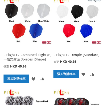
到
並
收
比
收
比
藏
較
藏
較
夾
夾
L-Flight EZ Combined Flight (n)
L-Flight EZ Dimple [Standard]
一體式霧面 3pieces [Shape]
HKD 40.93
低至
HKD 40.93
低至
添
添
添加到購物車
添
添
添加到購物車
加
加
加
加
到
並
到
並
收
比
收
比