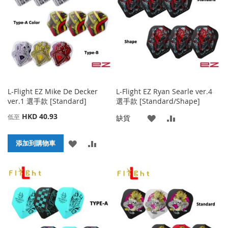
藏
較
藏
較
夾
夾
L-Flight EZ Mike De Decker
L-Flight EZ Ryan Searle ver.4
ver.1 選手款 [Standard]
選手款 [Standard/Shape]
HKD 40.93
低至
添
添
缺貨
加
加
添
添
添加到購物車
到
並
加
加
收
比
到
並
藏
較
收
比
夾
藏
較