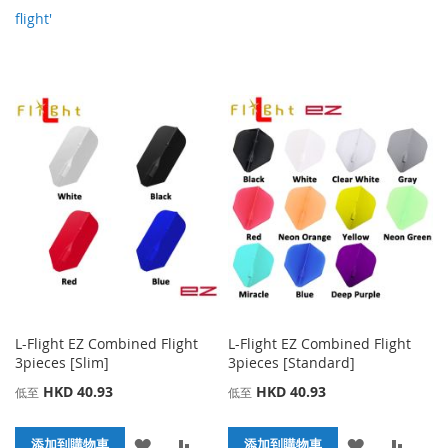
flight'
L-Flight EZ Combined Flight
L-Flight EZ Combined Flight
3pieces [Slim]
3pieces [Standard]
HKD 40.93
HKD 40.93
低至
低至
添
添
添
添
添加到購物車
添加到購物車