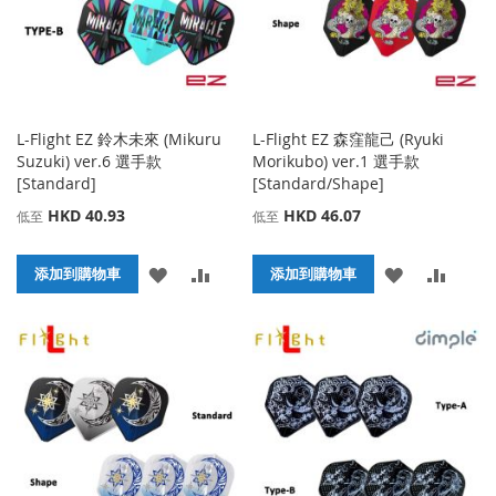
夾
L-Flight EZ 鈴木未來 (Mikuru
L-Flight EZ 森窪龍己 (Ryuki
Suzuki) ver.6 選手款
Morikubo) ver.1 選手款
[Standard]
[Standard/Shape]
HKD 40.93
HKD 46.07
低至
低至
添
添
添
添
添加到購物車
添加到購物車
加
加
加
加
到
並
到
並
收
比
收
比
藏
較
藏
較
夾
夾