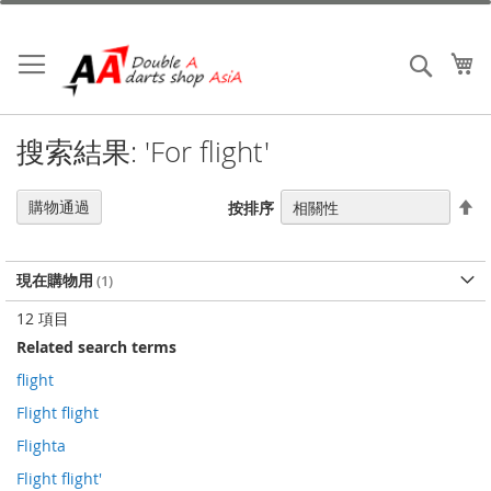
跳
到
內
我
搜索
容
搜索結果: 'For flight'
設
購物通過
按排序
置
降
序
現在購物用
12
項目
Related search terms
flight
Flight flight
Flighta
Flight flight'