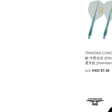
到
加
到
加
到
加
收
並
收
並
收
並
收
並
藏
比
藏
比
藏
比
藏
比
夾
較
夾
較
夾
較
夾
較
TRiNiDAD COND
鯱 中西永吉 (Eikich
選手款 [Standar
HKD 87.40
低至
添加到購物車
添加到購物車
添加到購物車
添加到購物車
添
添
添
添
加
添
加
添
加
添
加
添
到
加
到
加
到
加
到
加