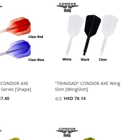
 CONDOR AXE
"TRiNiDAD" CONDOR AXE Wing
 Series [Shape]
Slim [WingSlim]
7.40
HKD 78.14
低至