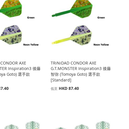
 CONDOR AXE
TRiNiDAD CONDOR AXE
TER Inspiration3 後藤
G.T.MONSTER Inspiration3 後藤
oya Goto) 選手款
智弥 (Tomoya Goto) 選手款
[Standard]
7.40
HKD 87.40
低至