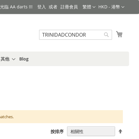
語言
金額
臨 AA darts !!!
登入
註冊會員
繁體
HKD - 港幣
搜索
我的購
搜
索
s 其他
Blog
matches.
設
按排序
置