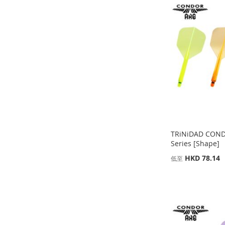
加
添
加
添
加
添
加
添
到
加
到
加
到
加
到
加
收
並
收
並
收
並
收
並
藏
比
藏
比
藏
比
藏
比
夾
較
夾
較
夾
較
夾
較
TRiNiDAD COND
Series [Shape]
HKD 78.14
低至
添加到購物車
添加到購物車
添加到購物車
添加到購物車
添
添
添
添
加
添
加
添
加
添
加
添