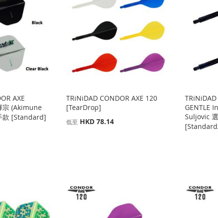
DOR AXE
TRiNiDAD CONDOR AXE 120
TRiNiDAD
輝宗 (Akimune
[TearDrop]
GENTLE In
Suljovic
手款 [Standard]
HKD 78.14
低至
[Standard