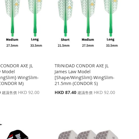
 CONDOR AXE JL
TRiNiDAD CONDOR AXE JL
w Model
James Law Model
ngSlim]-WingSlim-
[Shape/WingSlim]-WingSlim-
CONDOR M)
21.5mm (CONDOR S)
特
0
HKD 92.00
HKD 87.40
HKD 92.00
建議售價
建議售價
殊
價
格