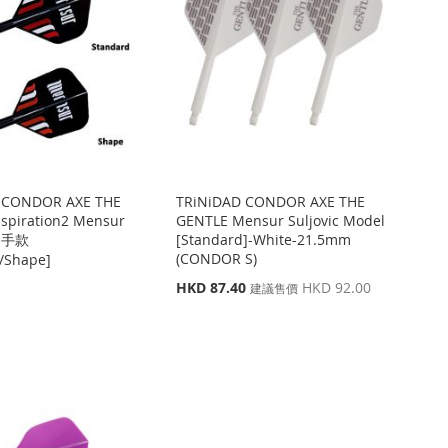
 CONDOR AXE THE
TRiNiDAD CONDOR AXE THE
spiration2 Mensur
GENTLE Mensur Suljovic Model
 選手款
[Standard]-White-21.5mm
(CONDOR S)
/Shape]
特
HKD 87.40
HKD 92.00
建議售價
殊
價
格