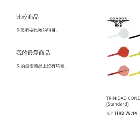
以
該
上
項
目
比較商品
你沒有要比較的項目。
我的最愛商品
你的最愛商品上沒有項目。
TRiNiDAD CON
[Standard]
HKD 78.14
低至
添加到購物車
添加到購物車
添加到購物車
添加到購物車
添
添
添
添