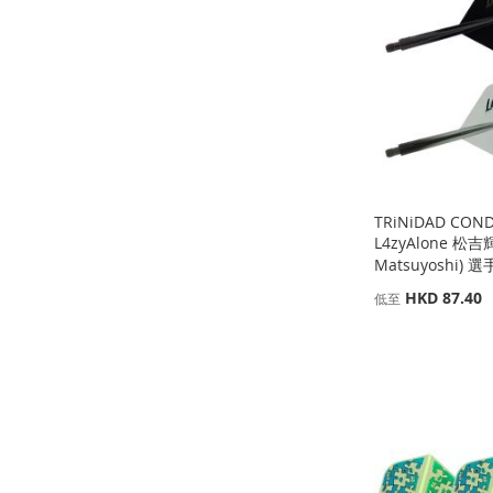
收
並
收
並
收
並
收
並
藏
比
藏
比
藏
比
藏
比
夾
較
夾
較
夾
較
夾
較
TRiNiDAD CON
L4zyAlone 松吉
Matsuyoshi) 選
HKD 87.40
低至
缺
添加到購物車
貨
添加到購物車
添
添
缺
貨
添
加
添
加
添
添
加
添
到
加
到
加
加
添
到
加
收
並
收
並
到
加