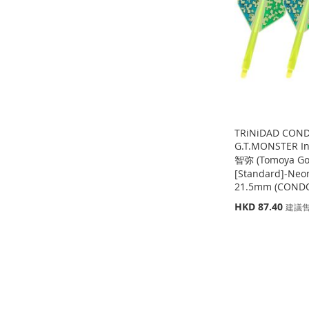
收
並
藏
比
藏
比
收
並
藏
比
夾
較
夾
較
藏
比
夾
較
夾
較
TRiNiDAD CON
G.T.MONSTER I
智弥 (Tomoya Go
[Standard]-Neon
缺
缺
貨
貨
21.5mm (CONDO
特
HKD 87.40
添
添
建議
殊
價
加
添
加
添
缺
格
貨
到
加
到
加
添
收
並
收
並
加
添
藏
比
藏
比