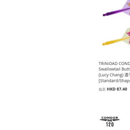
到
加
到
加
到
加
到
加
收
並
收
並
收
並
收
並
藏
比
藏
比
藏
比
藏
比
夾
較
夾
較
夾
較
夾
較
TRiNiDAD CON
Swallowtail Bu
(Lucy Chang) 
[Standard/Shap
HKD 87.40
低至
添加到購物車
添加到購物車
添加到購物車
添加到購物車
添
添
添
添
加
添
加
添
加
添
加
添
到
加