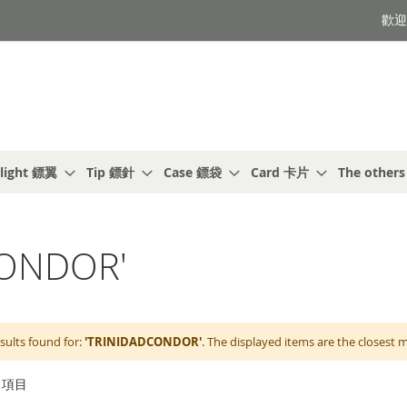
歡迎光
light 鏢翼
Tip 鏢針
Case 鏢袋
Card 卡片
The other
ONDOR'
sults found for:
'TRINIDADCONDOR'
. The displayed items are the closest 
項目