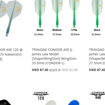
OR AXE 120 金
TRiNiDAD CONDOR AXE JL
TRiNiDAD
James Law Model
James La
i Nakanishi)
[Shape/WingSlim]-WingSlim-
[Shape/Wi
d]
33.5mm (CONDOR L)
27.5mm (
特
特
HKD 87.40
HKD 92.00
HKD 87.4
建議售價
殊
殊
價
價
格
格