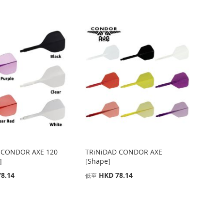
降
序
 CONDOR AXE 120
TRiNiDAD CONDOR AXE
]
[Shape]
8.14
HKD 78.14
低至