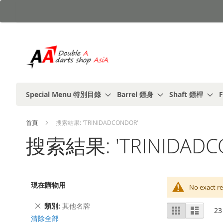
跳
到
內
容
Special Menu 特別目錄
Barrel 鏢身
Shaft 鏢桿
F
首頁
搜索結果: 'TRINIDADCONDOR'
搜索結果: 'TRINIDADC
現在購物用
No exact re
刪
類別
其他名牌
視
%1
列
23
除
及
表
圖
清除全部