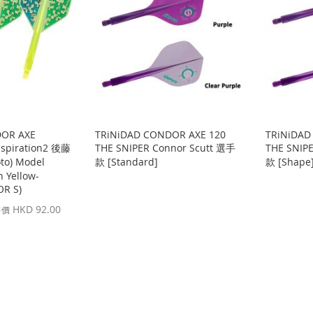
DOR AXE
TRiNiDAD CONDOR AXE 120
TRiNiDAD
nspiration2 後藤
THE SNIPER Connor Scutt 選手
THE SNIP
to) Model
款 [Standard]
款 [Shape
 Yellow-
R S)
HKD 92.00
售價