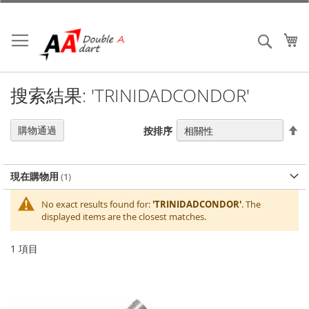
跳
到
內
我
搜索
容
搜索結果: 'TRINIDADCONDOR'
設
購物通過
按排序
置
降
序
現在購物用
No exact results found for:
'TRINIDADCONDOR'
. The
displayed items are the closest matches.
1
項目