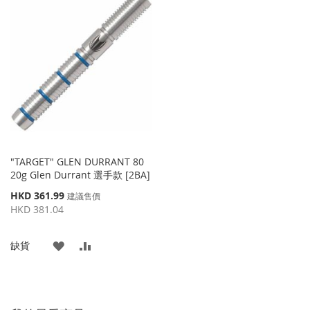
"TARGET" GLEN DURRANT 80
20g Glen Durrant 選手款 [2BA]
特
HKD 361.99
建議售價
殊
HKD 381.04
價
格
添
添
缺貨
加
加
到
並