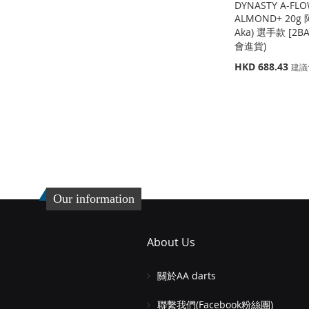
DYNASTY A-FLO
ALMOND+ 20g 
Aka) 選手款 [2B
會進貨)
特
HKD 688.43
建議
殊
價
缺
缺
缺
添加到購物車
格
貨
貨
貨
添
添
添
添
加
添
加
添
加
添
加
添
到
加
到
加
到
加
到
加
收
並
Our information
收
並
收
並
收
並
藏
比
藏
比
藏
比
藏
比
夾
較
About Us
夾
較
夾
較
夾
較
關於AA darts
聯繫我們(Facebook粉絲團)