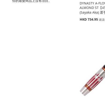
你的最愛商品上沒有項目。
DYNASTY A-FLO
ALMOND ST【
(Sayaka Aka) 選
特
HKD 734.95
建議
殊
價
缺
添加到購物車
格
貨
缺
缺
貨
貨
添
添
添
添
加
添
加
添
加
添
加
添
到
加
到
加
到
加
到
加
收
並
收
並
收
並
收
並
藏
比
藏
比
藏
比
藏
比
夾
較
夾
較
夾
較
夾
較