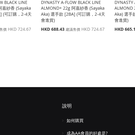
W BLACK LINE
DYNASTY A-FLOW BLACK LINE
DYNASTY 
阿嘉紗香 (Sayaka
ALMOND+ 22g 阿嘉紗香 (Sayaka
ALMOND 
A] (可訂購，2-4天
Aka) 選手款 [2BA] (可訂購，2-4天
Aka) 選手
會進貨)
會進貨)
特
特
HKD 724.67
HKD 688.43
HKD 724.67
HKD 665.
售價
建議售價
殊
殊
價
價
格
格
說明
如何購買
成為AA會員的好處是?