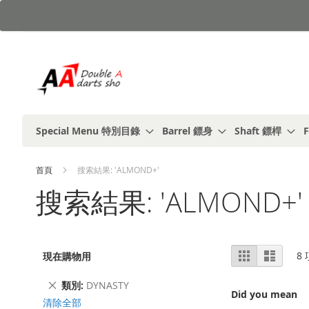
跳
到
內
容
Special Menu 特別目錄
Barrel 鏢身
Shaft 鏢桿
F
首頁
搜索結果: 'ALMOND+'
搜索結果: 'ALMOND+'
視
%1
列
8
現在購物用
及
表
圖
以
上
刪
類別
DYNASTY
Did you mean
除
清除全部