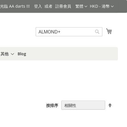
語言
金額
臨 AA darts !!!
登入
註冊會員
繁體
HKD - 港幣
搜索
我的購
搜
索
s 其他
Blog
設
按排序
置
降
序