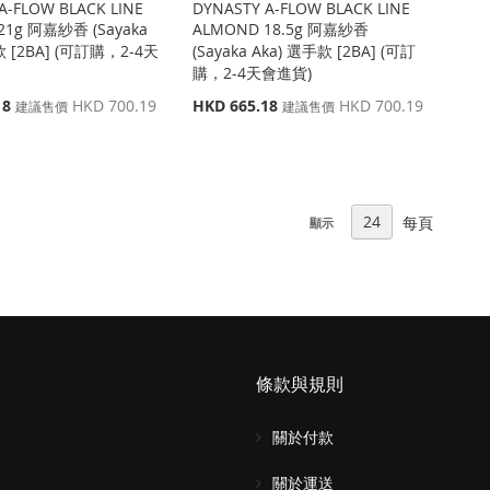
A-FLOW BLACK LINE
DYNASTY A-FLOW BLACK LINE
21g 阿嘉紗香 (Sayaka
ALMOND 18.5g 阿嘉紗香
款 [2BA] (可訂購，2-4天
(Sayaka Aka) 選手款 [2BA] (可訂
購，2-4天會進貨)
特
18
HKD 700.19
HKD 665.18
HKD 700.19
建議售價
建議售價
殊
價
格
每頁
顯示
條款與規則
關於付款
關於運送