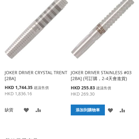
JOKER DRIVER CRYSTAL TRENT
JOKER DRIVER STAINLESS #03
[2BA]
[2BA] (可訂購，2-4天會進貨)
特
HKD 1,744.35
特
HKD 255.83
建議售價
建議售價
殊
殊
HKD 1,836.16
HKD 269.30
價
價
格
格
添
添
缺貨
添
添
添加到購物車
加
加
加
加
到
並
到
並