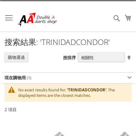
跳
到
內
我
搜索
容
搜索結果: 'TRINIDADCONDOR'
設
購物通過
按排序
置
降
序
現在購物用
No exact results found for:
'TRINIDADCONDOR'
. The
displayed items are the closest matches.
2
項目