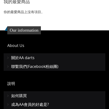
我的最愛商品
收
比
收
比
藏
較
藏
較
你的最愛商品上沒有項目。
夾
夾
Our information
About Us
關於AA darts
聯繫我們(Facebook粉絲團)
說明
如何購買
成為AA會員的好處是?