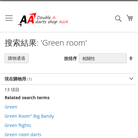
跳
到
內
我
搜索
容
搜索結果: 'Green room'
設
購物通過
按排序
置
降
序
現在購物用
13
項目
Related search terms
Green
Green Room" Big Bandy
Green flights
Green room darts