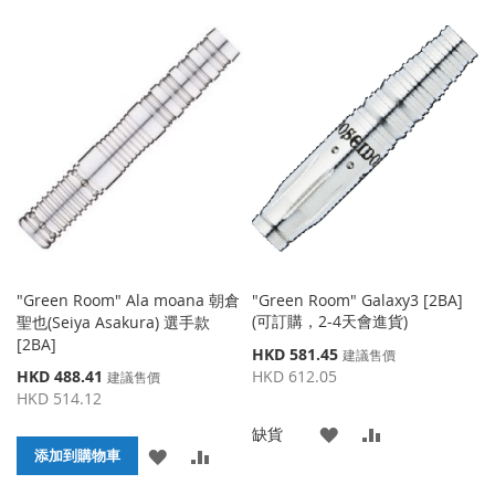
加
加
加
加
到
並
到
並
收
比
收
比
藏
較
藏
較
夾
夾
"Green Room" Ala moana 朝倉
"Green Room" Galaxy3 [2BA]
(可訂購，2-4天會進貨)
聖也(Seiya Asakura) 選手款
[2BA]
特
HKD 581.45
建議售價
殊
特
HKD 488.41
HKD 612.05
建議售價
價
殊
HKD 514.12
格
價
添
添
缺貨
格
添
添
添加到購物車
加
加
加
加