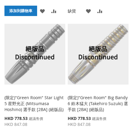
格
格
添
添
添
添
缺貨
添加到購物車
加
加
加
加
到
並
到
並
收
比
收
比
藏
較
藏
較
夾
夾
(限定)"Green Room" Star Light
(限定)"Green Room" Big Bandy
5 星野光正 (Mitsumasa
6 鈴木猛大 (Takehiro Suzuki) 選
Hoshino) 選手款 [2BA] (絕版品)
手款 [2BA] (絕版品)
特
特
HKD 778.53
HKD 778.53
建議售價
建議售價
殊
殊
HKD 847.08
HKD 847.08
價
價