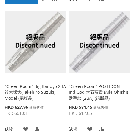
加
加
加
加
到
並
到
並
收
比
收
比
藏
較
藏
較
夾
夾
"Green Room" Big Bandy5 2BA
"Green Room" POSEIDON
鈴木猛大(Takehiro Suzuki)
IndiGod 大石藍貴 (Aiki Ohishi)
Model (絕版品)
選手款 [2BA] (絕版品)
特
特
HKD 627.96
HKD 581.45
建議售價
建議售價
殊
殊
HKD 661.01
HKD 612.05
價
價
格
格
添
添
添
添
缺貨
缺貨