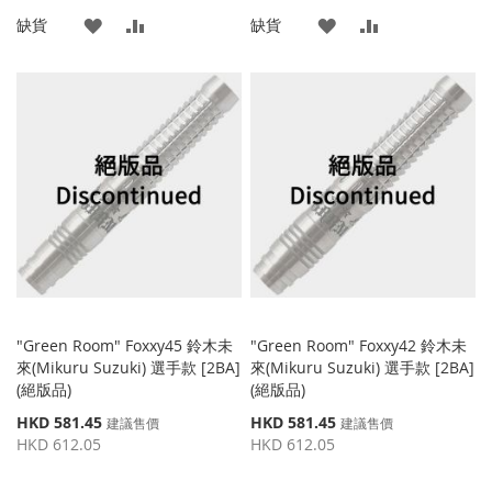
格
格
添
添
添
添
缺貨
缺貨
加
加
加
加
到
並
到
並
收
比
收
比
藏
較
藏
較
夾
夾
"Green Room" Foxxy45 鈴木未
"Green Room" Foxxy42 鈴木未
來(Mikuru Suzuki) 選手款 [2BA]
來(Mikuru Suzuki) 選手款 [2BA]
(絕版品)
(絕版品)
特
特
HKD 581.45
HKD 581.45
建議售價
建議售價
殊
殊
HKD 612.05
HKD 612.05
價
價
格
格