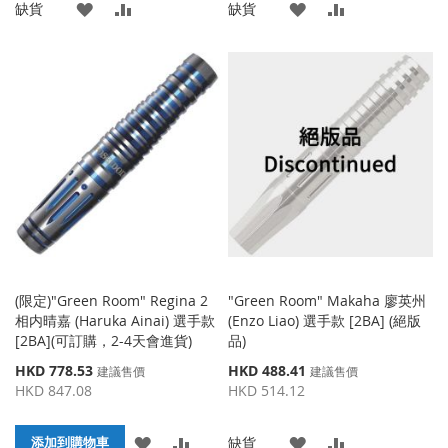
添
添
添
添
缺貨
缺貨
加
加
加
加
到
並
到
並
收
比
收
比
藏
較
藏
較
夾
夾
(限定)"Green Room" Regina 2
"Green Room" Makaha 廖英州
相内晴嘉 (Haruka Ainai) 選手款
(Enzo Liao) 選手款 [2BA] (絕版
[2BA](可訂購，2-4天會進貨)
品)
特
特
HKD 778.53
HKD 488.41
建議售價
建議售價
殊
殊
HKD 847.08
HKD 514.12
價
價
格
格
添
添
添
添
缺貨
添加到購物車