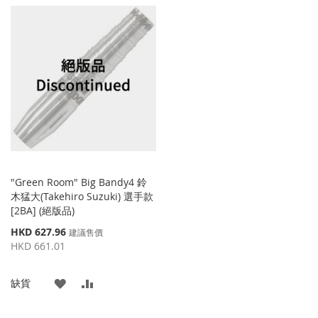
到
並
到
並
收
比
收
比
藏
較
藏
較
夾
夾
"Green Room" Big Bandy4 鈴
木猛大(Takehiro Suzuki) 選手款
[2BA] (絕版品)
特
HKD 627.96
建議售價
殊
HKD 661.01
價
格
添
添
缺貨
加
加