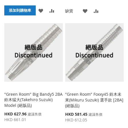
格
格
添
添
添加到購物車
添
添
缺貨
加
加
加
加
到
並
到
並
收
比
收
比
藏
較
藏
較
夾
夾
"Green Room" Big Bandy5 2BA
"Green Room" Foxxy45 鈴木未
鈴木猛大(Takehiro Suzuki)
來(Mikuru Suzuki) 選手款 [2BA]
Model (絕版品)
(絕版品)
特
HKD 627.96
特
HKD 581.45
建議售價
建議售價
殊
殊
HKD 661.01
HKD 612.05
價
價