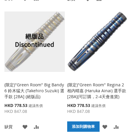
加
加
加
加
到
並
到
並
收
比
收
比
藏
較
藏
較
夾
夾
(限定)"Green Room" Big Bandy
(限定)"Green Room" Regina 2
6 鈴木猛大 (Takehiro Suzuki) 選
相内晴嘉 (Haruka Ainai) 選手款
手款 [2BA] (絕版品)
[2BA](可訂購，2-4天會進貨)
特
特
HKD 778.53
HKD 778.53
建議售價
建議售價
殊
殊
HKD 847.08
HKD 847.08
價
價
格
格
添
添
添
添
缺貨
添加到購物車