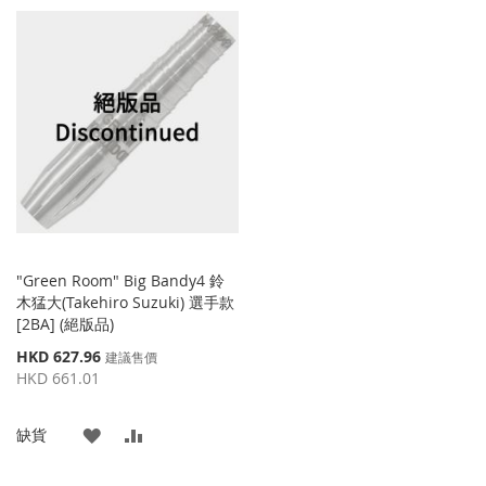
加
加
到
並
到
並
收
比
收
比
藏
較
藏
較
夾
夾
"Green Room" Big Bandy4 鈴
木猛大(Takehiro Suzuki) 選手款
[2BA] (絕版品)
特
HKD 627.96
建議售價
殊
HKD 661.01
價
格
添
添
缺貨
加
加