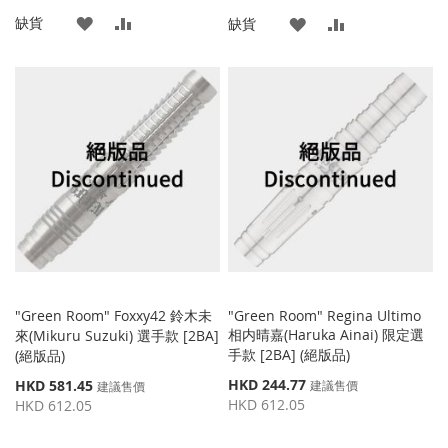
格
格
添
添
缺貨
添
添
缺貨
加
加
加
加
到
並
到
並
收
比
收
比
藏
較
藏
較
夾
夾
"Green Room" Foxxy42 鈴木未
"Green Room" Regina Ultimo
相内晴嘉(Haruka Ainai) 限定選
來(Mikuru Suzuki) 選手款 [2BA]
手款 [2BA] (絕版品)
(絕版品)
特
特
HKD 244.77
HKD 581.45
建議售價
建議售價
殊
殊
HKD 612.05
HKD 612.05
價
價
格
格