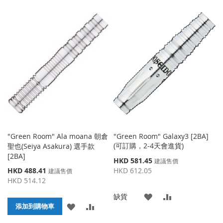
加
加
加
加
到
並
到
並
收
比
收
比
藏
較
藏
較
夾
夾
"Green Room" Ala moana 朝倉
"Green Room" Galaxy3 [2BA]
(可訂購，2-4天會進貨)
聖也(Seiya Asakura) 選手款
[2BA]
特
HKD 581.45
建議售價
殊
特
HKD 488.41
HKD 612.05
建議售價
價
殊
HKD 514.12
格
價
添
添
缺貨
格
添
添
添加到購物車
加
加