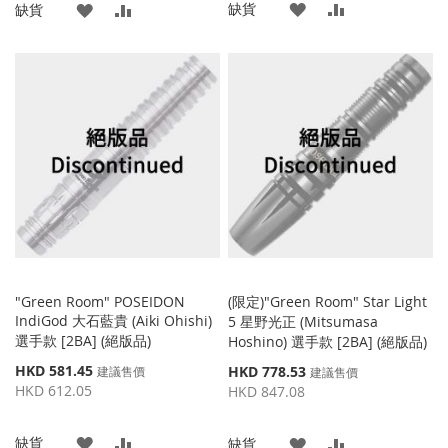
添
添
缺貨
添
添
缺貨
加
加
加
加
到
並
到
並
收
比
收
比
藏
較
藏
較
夾
夾
"Green Room" POSEIDON
(限定)"Green Room" Star Light
IndiGod 大石藍貴 (Aiki Ohishi)
5 星野光正 (Mitsumasa
選手款 [2BA] (絕版品)
Hoshino) 選手款 [2BA] (絕版品)
特
HKD 581.45
特
HKD 778.53
建議售價
建議售價
殊
殊
HKD 612.05
HKD 847.08
價
價
格
格
添
添
缺貨
添
添
缺貨