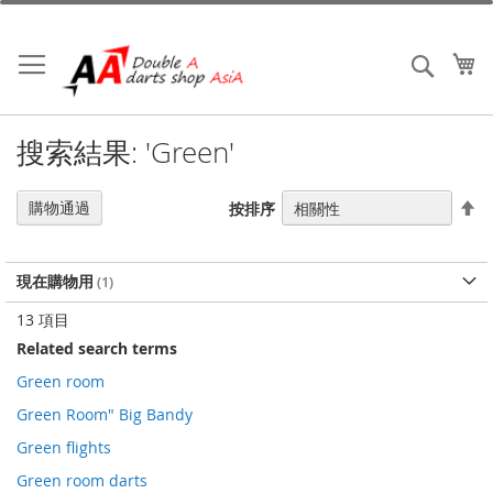
跳
到
內
我
搜索
容
搜索結果: 'Green'
設
購物通過
按排序
置
降
序
現在購物用
13
項目
Related search terms
Green room
Green Room" Big Bandy
Green flights
Green room darts