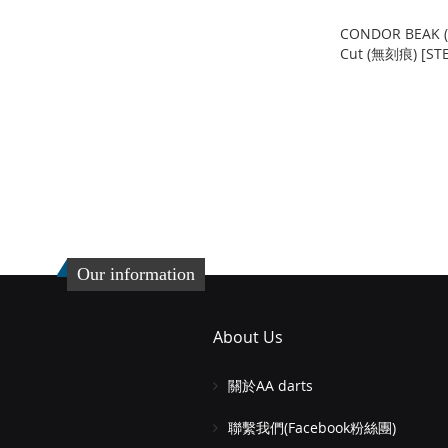
CONDOR BEAK 
Cut (無刻痕) [STE
缺
貨
添
添加到購物車
加
添
添
到
加
加
添
收
並
到
加
藏
比
收
並
Our information
夾
較
藏
比
夾
較
About Us
關於AA darts
聯繫我們(Facebook粉絲團)