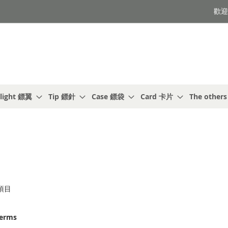
歡迎光
light 鏢翼
Tip 鏢針
Case 鏢袋
Card 卡片
The other
項目
terms