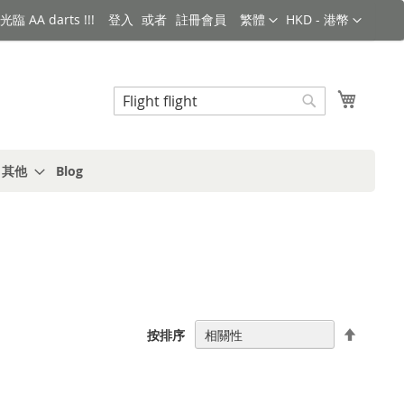
語言
金額
臨 AA darts !!!
登入
註冊會員
繁體
HKD - 港幣
搜索
我的購
搜
索
s 其他
Blog
設
按排序
置
降
序