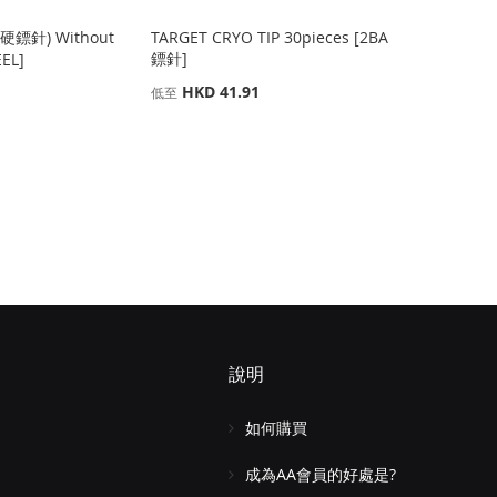
(硬鏢針) Without
TARGET CRYO TIP 30pieces [2BA
鏢針]
EL]
HKD 41.91
低至
說明
如何購買
成為AA會員的好處是?