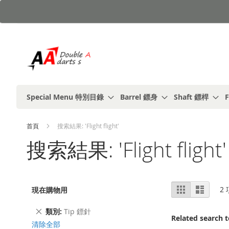
跳
到
內
容
Special Menu 特別目錄
Barrel 鏢身
Shaft 鏢桿
F
首頁
搜索結果: 'Flight flight'
搜索結果: 'Flight flight'
視
%1
列
2
現在購物用
及
表
圖
以
上
刪
類別
Tip 鏢針
Related search 
除
清除全部